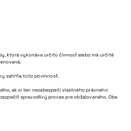
.
by, ktorá vykonáva určitú činnosť alebo má určité
 menovaná.
ky zahŕňa túto povinnosť.
ého, ak si ten nezabezpečí vlastného právneho
zabezpečiť spravodlivý proces pre obžalovaného. Oba