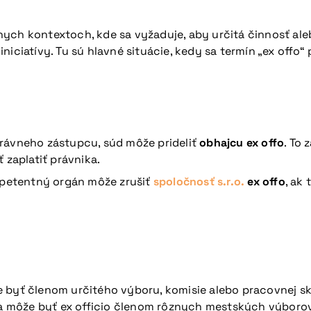
rôznych kontextoch, kde sa vyžaduje, aby určitá činnosť a
 iniciatívy. Tu sú hlavné situácie, kedy sa termín „ex offo“
rávneho zástupcu, súd môže prideliť
obhajcu ex offo
. To
 zaplatiť právnika.
mpetentný orgán môže zrušiť
spoločnosť s.r.o.
ex offo
, ak
byť členom určitého výboru, komisie alebo pracovnej skupi
sta môže byť ex officio členom rôznych mestských výborov