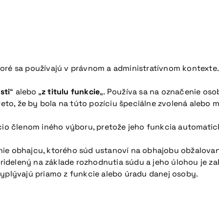
ktoré sa používajú v právnom a administratívnom kontexte
sti
“ alebo „
z titulu funkcie
„. Používa sa na označenie oso
preto, že by bola na túto pozíciu špeciálne zvolená alebo
icio členom iného výboru, pretože jeho funkcia automatic
nie obhajcu, ktorého súd ustanoví na obhajobu obžalovan
 pridelený na základe rozhodnutia súdu a jeho úlohou je 
vyplývajú priamo z funkcie alebo úradu danej osoby.