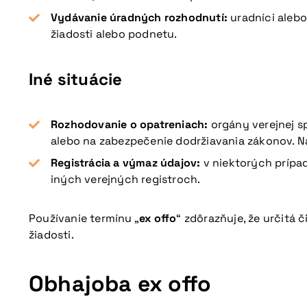
Vydávanie úradných rozhodnutí:
uradníci alebo
žiadosti alebo podnetu.
Iné situácie
Rozhodovanie o opatreniach:
orgány verejnej s
alebo na zabezpečenie dodržiavania zákonov. N
Registrácia a výmaz údajov:
v niektorých prípa
iných verejných registroch.
Používanie termínu „
ex offo
“ zdôrazňuje, že určitá 
žiadosti.
Obhajoba ex offo