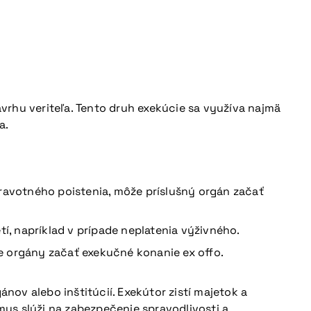
ávrhu veriteľa. Tento druh exekúcie sa využíva najmä
a.
dravotného poistenia, môže príslušný orgán začať
tí, napríklad v prípade neplatenia výživného.
e orgány začať exekučné konanie ex offo.
nov alebo inštitúcií. Exekútor zistí majetok a
us slúži na zabezpečenie spravodlivosti a