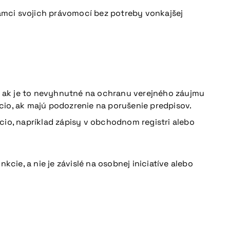
rámci svojich právomocí bez potreby vonkajšej
o, ak je to nevyhnutné na ochranu verejného záujmu
io, ak majú podozrenie na porušenie predpisov.
io, napríklad zápisy v obchodnom registri alebo
cie, a nie je závislé na osobnej iniciatíve alebo