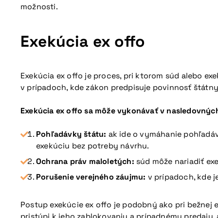
možnosti.
Exekúcia ex offo
Exekúcia ex offo je proces, pri ktorom súd alebo ex
v prípadoch, kde zákon predpisuje povinnosť štátny
Exekúcia ex offo sa môže vykonávať v nasledovných
Pohľadávky štátu:
ak ide o vymáhanie pohľadávo
exekúciu bez potreby návrhu.
Ochrana práv maloletých:
súd môže nariadiť exe
Porušenie verejného záujmu:
v prípadoch, kde j
Postup exekúcie ex offo je podobný ako pri bežnej ex
pristúpi k jeho zablokovaniu a prípadnému predaju,