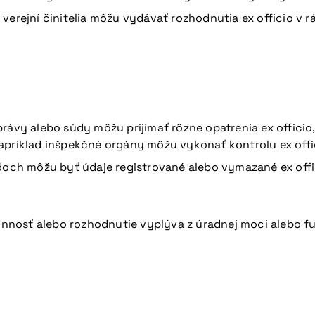
 verejní činitelia môžu vydávať rozhodnutia ex officio v 
právy alebo súdy môžu prijímať rôzne opatrenia ex offici
apríklad inšpekčné orgány môžu vykonať kontrolu ex offic
doch môžu byť údaje registrované alebo vymazané ex offic
činnosť alebo rozhodnutie vyplýva z úradnej moci alebo funk