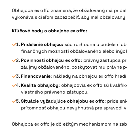
Obhajoba ex offo znamená, že obžalovaný má pridel
vykonáva s cieľom zabezpečiť, aby mal obžalovaný p
Kľúčové body o obhajobe ex offo:
Pridelenie obhajcu:
súd rozhodne o pridelení ob
finančných možností obžalovaného alebo iných
Povinnosti obhajcu ex offo:
právny zástupca pri
záujmy obžalovaného, poskytovať mu právne p
Financovanie:
náklady na obhajcu ex offo hradí 
Kvalita obhajoby:
obhajcovia ex offo sú kvalifik
vlastného právneho zástupcu.
Situácie vyžadujúce obhajobu ex offo
: pridelen
prítomnosť obhajcu nevyhnutná pre spravodliv
Obhajoba ex offo je dôležitým mechanizmom na zabe