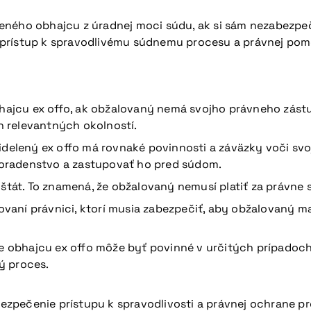
eného obhajcu z úradnej moci súdu, ak si sám nezabezpeč
rístup k spravodlivému súdnemu procesu a právnej pomoci
hajcu ex offo, ak obžalovaný nemá svojho právneho zástu
 relevantných okolností.
delený ex offo má rovnaké povinnosti a záväzky voči svoj
oradenstvo a zastupovať ho pred súdom.
štát. To znamená, že obžalovaný nemusí platiť za právne 
ovaní právnici, ktorí musia zabezpečiť, aby obžalovaný m
ie obhajcu ex offo môže byť povinné v určitých prípadoch,
ý proces.
zpečenie prístupu k spravodlivosti a právnej ochrane p