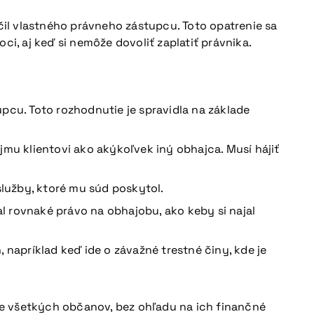
il vlastného právneho zástupcu. Toto opatrenie sa
, aj keď si nemôže dovoliť zaplatiť právnika.
pcu. Toto rozhodnutie je spravidla na základe
mu klientovi ako akýkoľvek iný obhajca. Musí hájiť
služby, ktoré mu súd poskytol.
al rovnaké právo na obhajobu, ako keby si najal
 napríklad keď ide o závažné trestné činy, kde je
re všetkých občanov, bez ohľadu na ich finančné