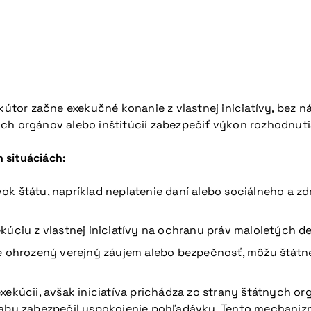
ekútor začne exekučné konanie z vlastnej iniciatívy, bez n
ch orgánov alebo inštitúcií zabezpečiť výkon rozhodnuti
 situáciách:
k štátu, napríklad neplatenie daní alebo sociálneho a z
kúciu z vlastnej iniciatívy na ochranu práv maloletých de
e ohrozený verejný záujem alebo bezpečnosť, môžu štátn
ekúcii, avšak iniciatíva prichádza zo strany štátnych orgá
 aby zabezpečil uspokojenie pohľadávky. Tento mechanizm