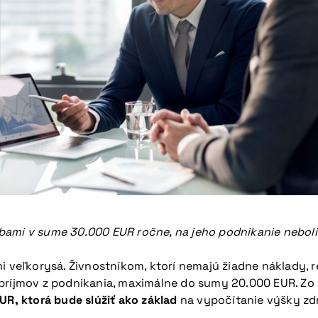
u pripravovanú konferenciu
ržbami v sume 30.000 EUR ročne, na jeho podnikanie nebol
i veľkorysá. Živnostníkom, ktorí nemajú žiadne náklady, 
príjmov z podnikania, maximálne do sumy 20.000 EUR. Zo
UR, ktorá bude slúžiť ako základ
na vypočítanie výšky zd