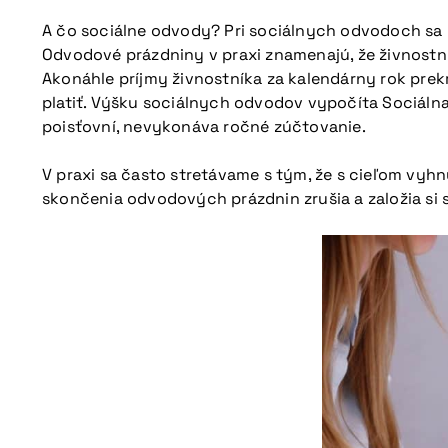
A čo sociálne odvody? Pri sociálnych odvodoch sa 
Odvodové prázdniny v praxi znamenajú, že živnostní
Akonáhle príjmy živnostníka za kalendárny rok prekr
platiť. Výšku sociálnych odvodov vypočíta Sociálna
poisťovní, nevykonáva ročné zúčtovanie.
V praxi sa často stretávame s tým, že s cieľom vyh
skončenia odvodových prázdnin zrušia a založia si s.