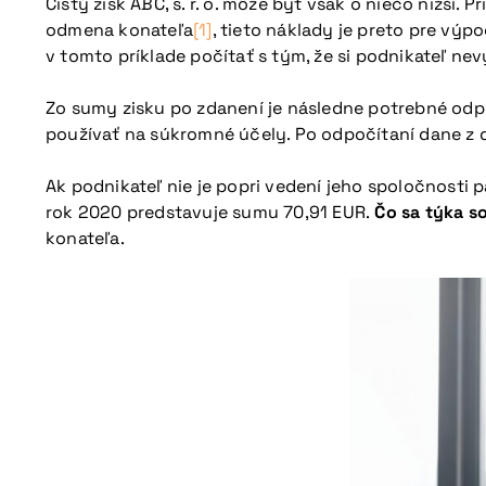
Čistý zisk ABC, s. r. o. môže byť však o niečo nižší.
odmena konateľa
[1]
, tieto náklady je preto pre vý
v tomto príklade počítať s tým, že si podnikateľ n
Zo sumy zisku po zdanení je následne potrebné odpoč
používať na súkromné účely. Po odpočítaní dane z
Ak podnikateľ nie je popri vedení jeho spoločnosti
rok 2020 predstavuje sumu 70,91 EUR.
Čo sa týka s
konateľa.