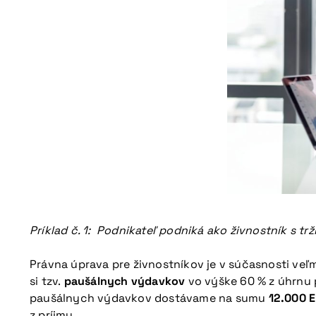
Nepremeškajte naš
Príklad č. 1: Podnikateľ podniká ako živnostník s t
Právna úprava pre živnostníkov je v súčasnosti veľm
si tzv.
paušálnych výdavkov
vo výške 60 % z úhrnu 
paušálnych výdavkov dostávame na sumu
12.000 E
z príjmu.