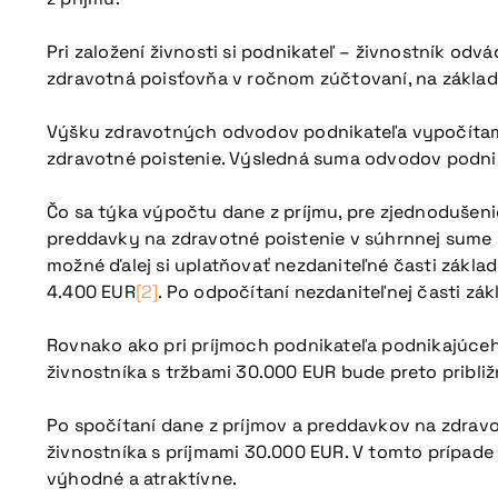
Pri založení živnosti si podnikateľ – živnostník o
zdravotná poisťovňa v ročnom zúčtovaní, na základ
Výšku zdravotných odvodov podnikateľa vypočítame
zdravotné poistenie. Výsledná suma odvodov podnik
Čo sa týka výpočtu dane z príjmu, pre zjednodušen
preddavky na zdravotné poistenie v súhrnnej sume 
možné ďalej si uplatňovať nezdaniteľné časti základ
4.400 EUR
[2]
. Po odpočítaní nezdaniteľnej časti zá
Rovnako ako pri príjmoch podnikateľa podnikajúceho 
Viac informácií
živnostníka s tržbami 30.000 EUR bude preto pribli
Po spočítaní dane z príjmov a preddavkov na zdra
živnostníka s príjmami 30.000 EUR. V tomto prípade
výhodné a atraktívne.