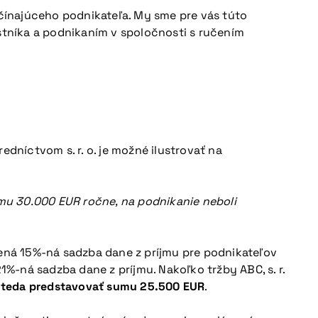
čínajúceho podnikateľa. My sme pre vás túto
tníka a podnikaním v spoločnosti s ručením
níctvom s. r. o. je možné ilustrovať na
 sumu 30.000 EUR ročne, na podnikanie neboli
žená 15%-ná sadzba dane z príjmu pre podnikateľov
1%-ná sadzba dane z príjmu. Nakoľko tržby ABC, s. r.
de teda predstavovať sumu 25.500 EUR
.