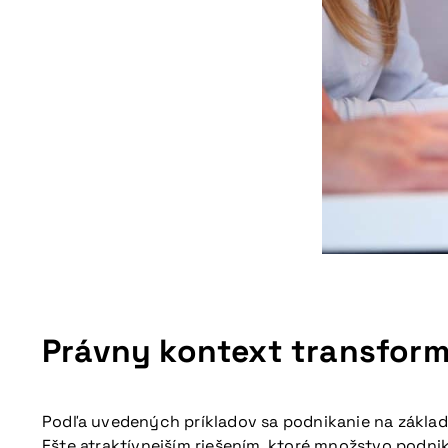
Právny kontext transformá
Podľa uvedených príkladov sa podnikanie na základe
Ešte atraktívnejším riešením, ktoré množstvo podnikat