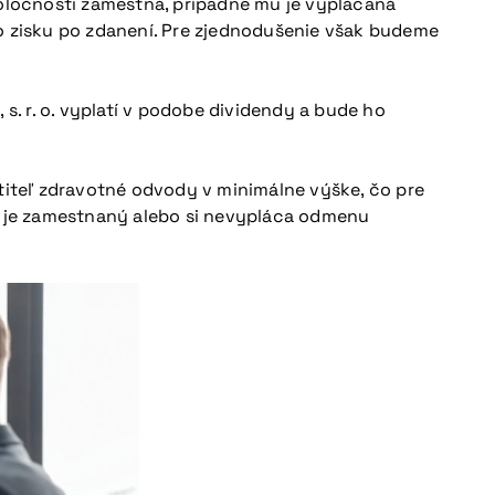
v spoločnosti zamestná, prípadne mu je vyplácaná
ho zisku po zdanení. Pre zjednodušenie však budeme
s. r. o. vyplatí v podobe dividendy a bude ho
atiteľ zdravotné odvody v minimálne výške, čo pre
ie je zamestnaný alebo si nevypláca odmenu