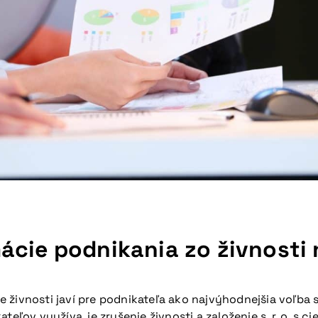
cie podnikania zo živnosti na
 živnosti javí pre podnikateľa ako najvýhodnejšia voľba
eľov využíva, je zrušenie živnosti a založenie s. r. o. s 