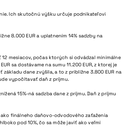
enie. Ich skutočnú výšku určuje podnikateľovi
ižne 8.000 EUR a uplatnením 14% sadzby na
ť 12 mesiacov, počas ktorých si odvádzal minimálne
EUR sa dostávame na sumu 11.200 EUR, z ktorej je
 základu dane zvýšila, a to z približne 3.800 EUR na
ude vypočítavať daň z príjmu.
 znížená 15%-ná sadzba dane z príjmu. Daň z príjmu
ako finálneho daňovo-odvodového zaťaženia
hlboko pod 10%, čo sa môže javiť ako veľmi