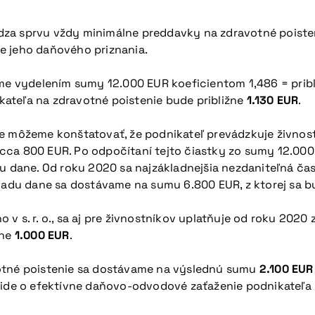
dvádza sprvu vždy minimálne preddavky na zdravotné poist
e jeho daňového priznania.
 vydelením sumy 12.000 EUR koeficientom 1,486 = pribl
ateľa na zdravotné poistenie bude približne
1.130
EUR
.
ie môžeme konštatovať, že podnikateľ prevádzkuje živnos
cca 800 EUR. Po odpočítaní tejto čiastky zo sumy 12.000 
u dane. Od roku 2020 sa najzákladnejšia nezdaniteľná časť
kladu dane sa dostávame na sumu 6.800 EUR, z ktorej sa b
v s. r. o., sa aj pre živnostníkov uplatňuje od roku 2020
žne
1.000 EUR
.
votné poistenie sa dostávame na výslednú sumu
2.100 EUR
 ide o efektívne daňovo-odvodové zaťaženie podnikateľa 