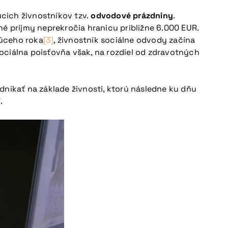
cich živnostníkov tzv.
odvodové prázdniny
.
é príjmy neprekročia hranicu približne 6.000 EUR.
júceho roka
[3]
, živnostník sociálne odvody začína
ociálna poisťovňa však, na rozdiel od zdravotných
dnikať na základe živnosti, ktorú následne ku dňu
.