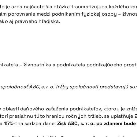
 je azda najčastejšia otázka traumatizujúca každého za
ám porovnanie medzi podnikaním fyzickej osoby – živnos
ako aj právneho hľadiska.
teľa – živnostníka a podnikateľa podnikajúceho prostred
žil spoločnosť ABC, s. r. o. Tržby spoločnosti predstavujú
v oblasti daňového zaťaženia podnikateľov, ktorou je zní
orí presiahnu túto hranicu ročných tržieb, sa uplatňuje 2
 sa 15%-tná sadzba dane.
Zisk ABC, s. r. o. po zdanení bu