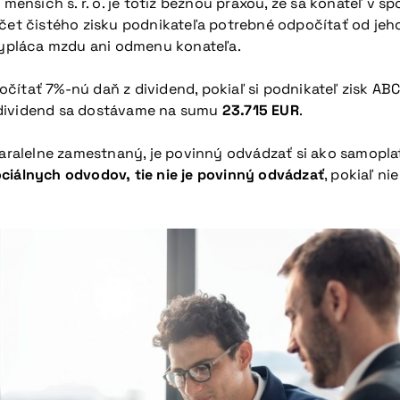
 Pri menších s. r. o. je totiž bežnou praxou, že sa konateľ 
počet čistého zisku podnikateľa potrebné odpočítať od je
evypláca mzdu ani odmenu konateľa.
ítať 7%-nú daň z dividend, pokiaľ si podnikateľ zisk ABC, 
 dividend sa dostávame na sumu
23.715 EUR
.
 paralelne zamestnaný, je povinný odvádzať si ako samopl
ociálnych odvodov, tie nie je povinný odvádzať
, pokiaľ n