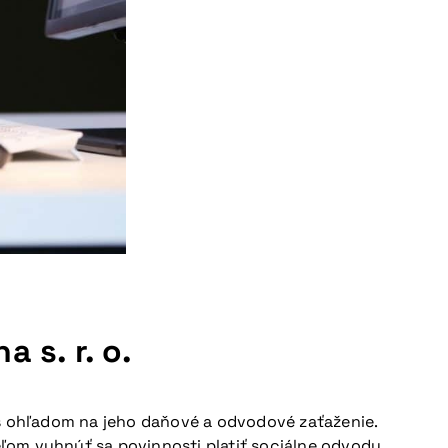
 s. r. o.
 s ohľadom na jeho daňové a odvodové zaťaženie.
cieľom vyhnúť sa povinnosti platiť sociálne odvody.