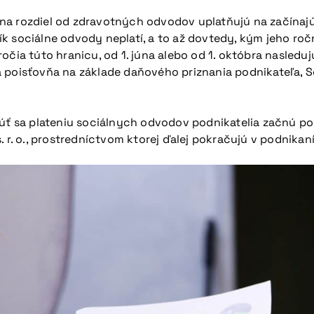
na rozdiel od zdravotných odvodov uplatňujú na začínajú
k sociálne odvody neplatí, a to až dovtedy, kým jeho ročn
očia túto hranicu, od 1. júna alebo od 1. októbra nasledu
 poisťovňa na základe daňového priznania podnikateľa, S
núť sa plateniu sociálnych odvodov podnikatelia začnú po
 r. o., prostredníctvom ktorej ďalej pokračujú v podnikaní