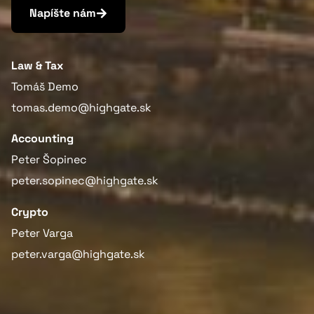
Napíšte nám
Law & Tax
Tomáš Demo
tomas.demo@highgate.sk
Accounting
Peter Šopinec
peter.sopinec@highgate.sk
Crypto
Peter Varga
peter.varga@highgate.sk