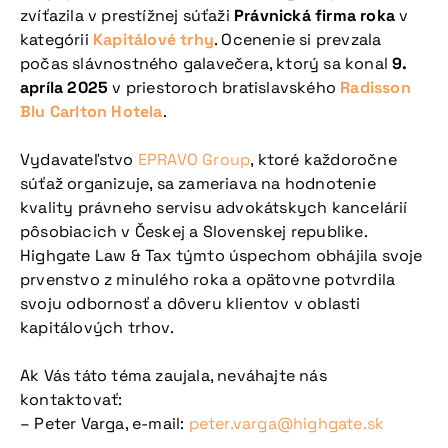
zvíťazila v prestížnej súťaži
Právnická firma roka
v
kategórii
Kapitálové trhy
. Ocenenie si prevzala
počas slávnostného galavečera, ktorý sa konal
9.
apríla 2025
v priestoroch bratislavského
Radisson
Blu Carlton Hotela
.
Vydavateľstvo
EPRAVO Group
, ktoré každoročne
súťaž organizuje, sa zameriava na hodnotenie
kvality právneho servisu advokátskych kancelárií
pôsobiacich v Českej a Slovenskej republike.
Highgate Law & Tax týmto úspechom obhájila svoje
prvenstvo z minulého roka a opätovne potvrdila
svoju odbornosť a dôveru klientov v oblasti
kapitálových trhov.
Ak Vás táto téma zaujala, neváhajte nás
kontaktovať:
– Peter Varga, e-mail:
peter.varga@highgate.sk