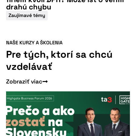
drahú chybu
Nepremeškajte
Zaujímavé témy
našu pripravovanú
konferenciu
NAŠE KURZY A ŠKOLENIA
Pre tých, ktorí sa chcú
vzdelávať
Zobraziť viac
Viac informácií