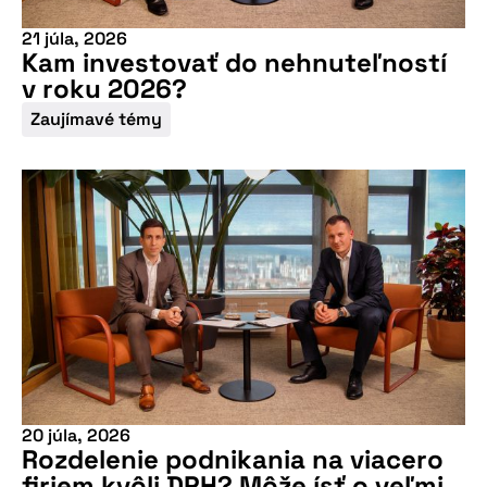
21 júla, 2026
Kam investovať do nehnuteľností
v roku 2026?
Zaujímavé témy
20 júla, 2026
Rozdelenie podnikania na viacero
firiem kvôli DPH? Môže ísť o veľmi