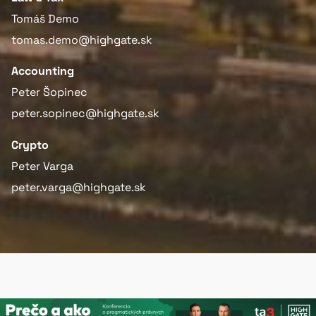
Tomáš Demo
tomas.demo@highgate.sk
Accounting
Peter Šopinec
peter.sopinec@highgate.sk
Crypto
Peter Varga
peter.varga@highgate.sk