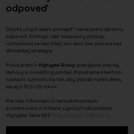
odpoveď
Otázka „kúpiť alebo prenajať“ nemá jednu správnu
odpoveď. Existuje však nesprávny prístup,
rozhodovať sa bez čísel, bez daní, bez práva a bez
dlhodobej stratégie.
Práve preto v
Highgate Group
prepájame právny,
daňový a investičný pohľad. Pomáhame klientom
nastaviť rozhodnutia tak, aby obstáli nielen dnes,
ale aj o 10 či 20 rokov.
Pre viac informácií o nehnuteľnostiach
a investovaní si môžete vypočuť náš podcast
Highgate Talks #37.
Celý rozhovor nájdete tu: