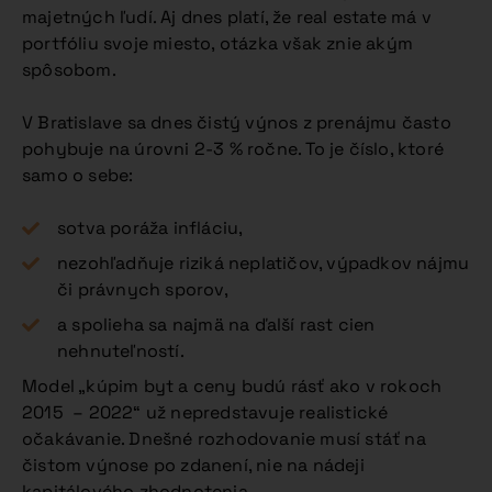
majetných ľudí. Aj dnes platí, že real estate má v
portfóliu svoje miesto, otázka však znie akým
spôsobom.
V Bratislave sa dnes čistý výnos z prenájmu často
pohybuje na úrovni 2-3 % ročne. To je číslo, ktoré
samo o sebe:
sotva poráža infláciu,
nezohľadňuje riziká neplatičov, výpadkov nájmu
či právnych sporov,
a spolieha sa najmä na ďalší rast cien
nehnuteľností.
Model „kúpim byt a ceny budú rásť ako v rokoch
2015 – 2022“ už nepredstavuje realistické
očakávanie. Dnešné rozhodovanie musí stáť na
čistom výnose po zdanení, nie na nádeji
kapitálového zhodnotenia.