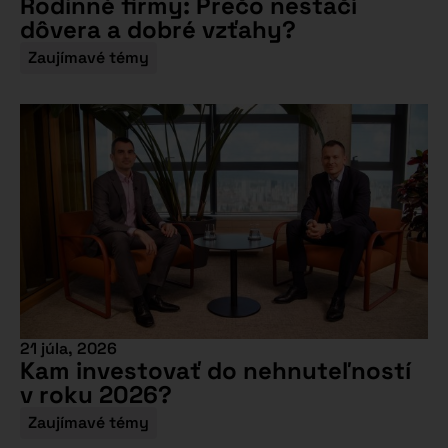
Rodinné firmy: Prečo nestačí
dôvera a dobré vzťahy?
Zaujímavé témy
21 júla, 2026
Kam investovať do nehnuteľností
v roku 2026?
Zaujímavé témy