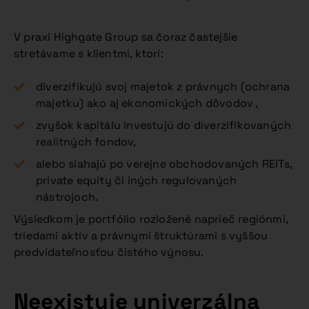
V praxi Highgate Group sa čoraz častejšie
stretávame s klientmi, ktorí:
diverzifikujú svoj majetok z právnych (ochrana
majetku) ako aj ekonomických dôvodov ,
zvyšok kapitálu investujú do diverzifikovaných
realitných fondov,
alebo siahajú po verejne obchodovaných REITs,
private equity či iných regulovaných
nástrojoch.
Výsledkom je portfólio rozložené naprieč regiónmi,
triedami aktív a právnymi štruktúrami s vyššou
predvídateľnosťou čistého výnosu.
Neexistuje univerzálna