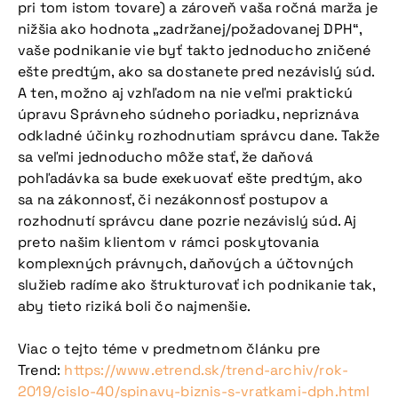
pri tom istom tovare) a zároveň vaša ročná marža je
nižšia ako hodnota „zadržanej/požadovanej DPH“,
vaše podnikanie vie byť takto jednoducho zničené
ešte predtým, ako sa dostanete pred nezávislý súd.
A ten, možno aj vzhľadom na nie veľmi praktickú
úpravu Správneho súdneho poriadku, nepriznáva
odkladné účinky rozhodnutiam správcu dane. Takže
sa veľmi jednoducho môže stať, že daňová
pohľadávka sa bude exekuovať ešte predtým, ako
sa na zákonnosť, či nezákonnosť postupov a
rozhodnutí správcu dane pozrie nezávislý súd. Aj
preto našim klientom v rámci poskytovania
komplexných právnych, daňových a účtovných
služieb radíme ako štrukturovať ich podnikanie tak,
aby tieto riziká boli čo najmenšie.
Viac o tejto téme v predmetnom článku pre
Trend:
https://www.etrend.sk/trend-archiv/rok-
2019/cislo-40/spinavy-biznis-s-vratkami-dph.html