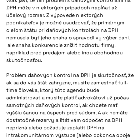
však javí, že ten problém s daňovými kontrolami na
DPH môže v niektorých prípadoch napĺňať až
účelový rozmer. Z výpovede niektorých
podnikateľov je možné usudzovať, že primárnym
cieľom štátu pri daňových kontrolách na DPH
nemusela byť jeho snaha o spravodlivý výber daní,
ale snaha konkurencie znížiť hodnotu firmy,
napríklad pred predajom alebo inou obchodnou
skutočnosťou.
Problém daňových kontrol na DPH je skutočnosť, že
ak sa do vás štát zahryzne, musíte zamestnať full-
time človeka, ktorý túto agendu bude
administrovať a musíte platiť advokátovi už počas
samotných daňových kontrol, ak chcete mať
vyššiu šancu na úspech pred súdom. A ak nemáte
dostatočné rezervy a štát vám odpočet na DPH
neprizná alebo požaduje zaplatiť DPH na
intrakomunitárnom výstupe (alebo dokonca oboje