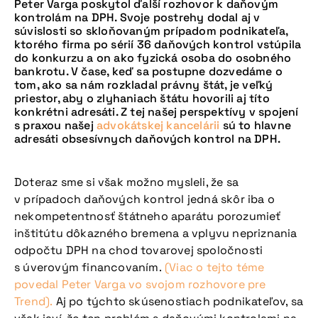
Peter Varga poskytol ďalší rozhovor k daňovým
kontrolám na DPH. Svoje postrehy dodal aj v
súvislosti so skloňovaným prípadom podnikateľa,
ktorého firma po sérií 36 daňových kontrol vstúpila
do konkurzu a on ako fyzická osoba do osobného
bankrotu. V čase, keď sa postupne dozvedáme o
tom, ako sa nám rozkladal právny štát, je veľký
priestor, aby o zlyhaniach štátu hovorili aj títo
konkrétni adresáti. Z tej našej perspektívy v spojení
s praxou našej
advokátskej kancelárii
sú to hlavne
adresáti obsesívnych daňových kontrol na DPH.
Doteraz sme si však možno mysleli, že sa
v prípadoch daňových kontrol jedná skôr iba o
nekompetentnosť štátneho aparátu porozumieť
inštitútu dôkazného bremena a vplyvu nepriznania
odpočtu DPH na chod tovarovej spoločnosti
s úverovým financovaním.
(Viac o tejto téme
povedal Peter Varga vo svojom rozhovore pre
Trend).
Aj po týchto skúsenostiach podnikateľov, sa