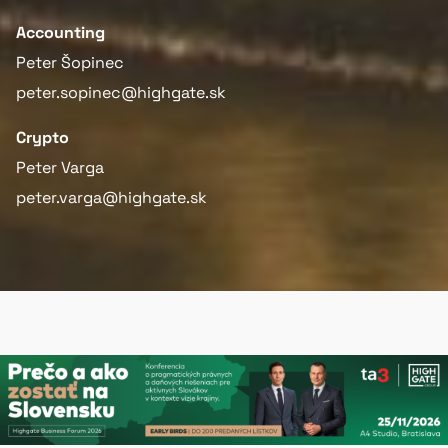
Accounting
Peter Šopinec
peter.sopinec@highgate.sk
Crypto
Peter Varga
peter.varga@highgate.sk