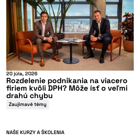
Nepremeškajte
našu pripravovanú
20 júla, 2026
konferenciu
Rozdelenie podnikania na viacero
firiem kvôli DPH? Môže ísť o veľmi
drahú chybu
Zaujímavé témy
NAŠE KURZY A ŠKOLENIA