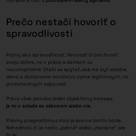
morálke a viac o
pochopení reality systému
.
Prečo nestačí hovoriť o
spravodlivosti
Pojmy ako spravodlivosť, férovosť či poctivosť
znejú dobre, no v práve a daniach sú
neuchopiteľné. Stačí sa spýtať, aká má byť sadzba
dane, a dostaneme množstvo úplne legitímnych, no
protichodných odpovedí.
Právo však ponúka jeden objektívny kompas:
je to v súlade so zákonom alebo nie.
Právny pragmatizmus stojí práve na tomto bode.
Nehodnotí, či je niečo „pekné“ alebo „morálne“, ale
či je: