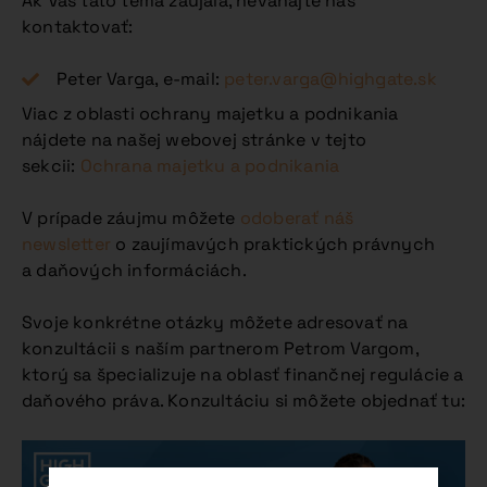
Ak Vás táto téma zaujala, neváhajte nás
kontaktovať:
Peter Varga, e-mail:
peter.varga@highgate.sk
Viac z oblasti ochrany majetku a podnikania
nájdete na našej webovej stránke v tejto
sekcii:
Ochrana majetku a podnikania
V prípade záujmu môžete
odoberať náš
newsletter
o zaujímavých praktických právnych
a daňových informáciách.
Svoje konkrétne otázky môžete adresovať na
konzultácii s naším partnerom Petrom Vargom,
ktorý sa špecializuje na oblasť finančnej regulácie a
daňového práva. Konzultáciu si môžete objednať tu: