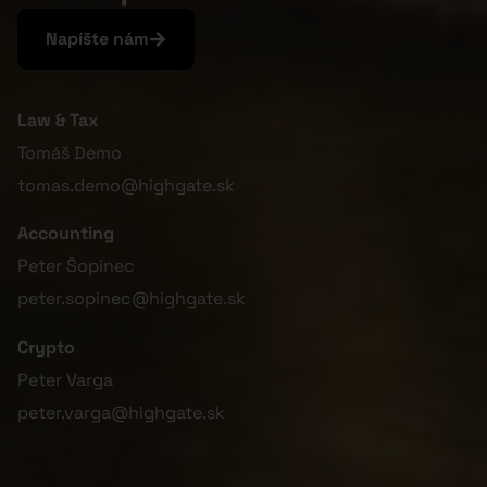
Napíšte nám
Law & Tax
Tomáš Demo
tomas.demo@highgate.sk
Accounting
Peter Šopinec
peter.sopinec@highgate.sk
Crypto
Peter Varga
peter.varga@highgate.sk