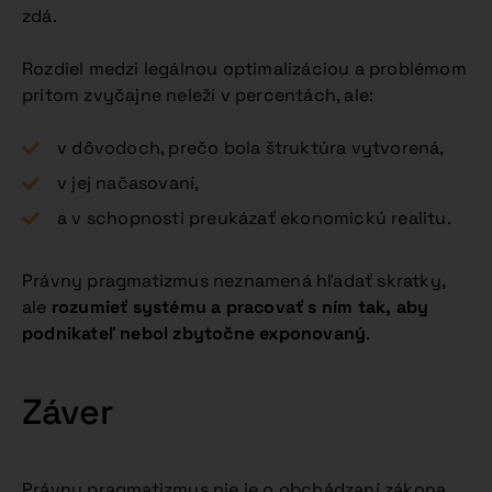
zdá.
Rozdiel medzi legálnou optimalizáciou a problémom
pritom zvyčajne neleží v percentách, ale:
v dôvodoch, prečo bola štruktúra vytvorená,
v jej načasovaní,
a v schopnosti preukázať ekonomickú realitu.
Právny pragmatizmus neznamená hľadať skratky,
ale
rozumieť systému a pracovať s ním tak, aby
podnikateľ nebol zbytočne exponovaný
.
Záver
Právny pragmatizmus nie je o obchádzaní zákona.