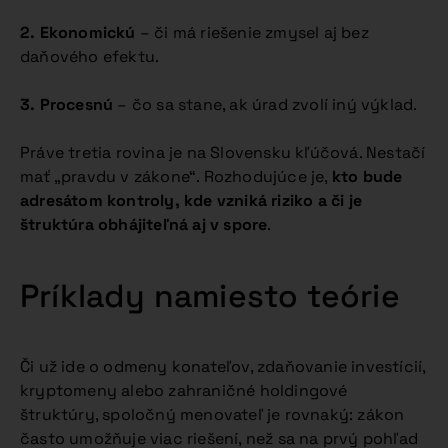
2. Ekonomickú
– či má riešenie zmysel aj bez
daňového efektu.
3. Procesnú
– čo sa stane, ak úrad zvolí iný výklad.
Práve tretia rovina je na Slovensku kľúčová. Nestačí
mať „pravdu v zákone“. Rozhodujúce je,
kto bude
adresátom kontroly, kde vzniká riziko a či je
štruktúra obhájiteľná aj v spore
.
Príklady namiesto teórie
Či už ide o odmeny konateľov, zdaňovanie investícií,
kryptomeny alebo zahraničné holdingové
štruktúry, spoločný menovateľ je rovnaký: zákon
často umožňuje viac riešení, než sa na prvý pohľad