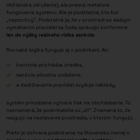
občianske združenie), ale presná metafora
fungovania systému. Nie je podstatné, kto bol
„nepoctivý“. Podstatné je, že v prostredí so slabým
vymáhaním pravidiel sa ľudia správajú konformne
len do výšky reálneho rizika sankcie
.
Rovnaká logika funguje aj v podnikaní. Ak:
kontrola prichádza zriedka,
sankcie pôsobia vzdialene,
a dodržiavanie pravidiel zvyšuje náklady,
systém prirodzene vytvára tlak na obchádzanie. To
neznamená, že podnikatelia sú „zlí“. Znamená to, že
reagujú na nastavenie prostredia, v ktorom fungujú.
Preto je ochrana podnikania na Slovensku menej o