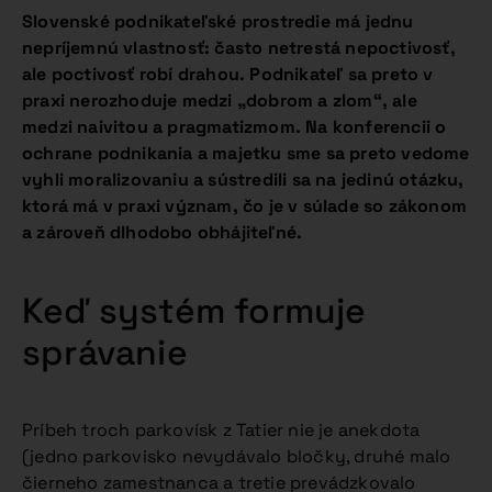
Slovenské podnikateľské prostredie má jednu
nepríjemnú vlastnosť: často netrestá nepoctivosť,
ale poctivosť robí drahou. Podnikateľ sa preto v
praxi nerozhoduje medzi „dobrom a zlom“, ale
medzi naivitou a pragmatizmom. Na konferencii o
ochrane podnikania a majetku sme sa preto vedome
vyhli moralizovaniu a sústredili sa na jedinú otázku,
ktorá má v praxi význam, čo je v súlade so zákonom
a zároveň dlhodobo obhájiteľné.
Keď systém formuje
správanie
Príbeh troch parkovísk z Tatier nie je anekdota
(jedno parkovisko nevydávalo bločky, druhé malo
čierneho zamestnanca a tretie prevádzkovalo