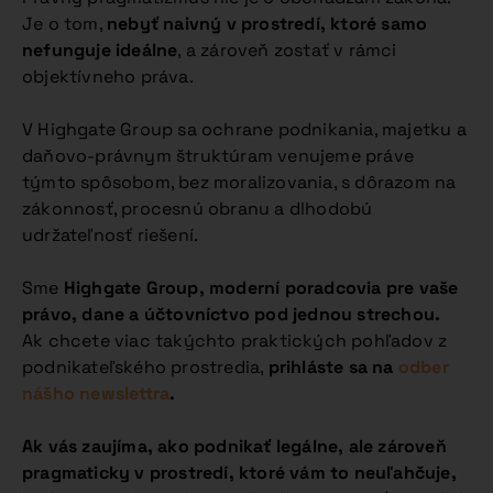
Je o tom,
nebyť naivný v prostredí, ktoré samo
nefunguje ideálne
, a zároveň zostať v rámci
objektívneho práva.
V Highgate Group sa ochrane podnikania, majetku a
daňovo-právnym štruktúram venujeme práve
týmto spôsobom, bez moralizovania, s dôrazom na
zákonnosť, procesnú obranu a dlhodobú
udržateľnosť riešení.
Sme
Highgate Group, moderní poradcovia pre vaše
právo, dane a účtovníctvo pod jednou strechou.
Ak chcete viac takýchto praktických pohľadov z
podnikateľského prostredia,
prihláste sa na
odber
nášho newslettra
.
Ak vás zaujíma, ako podnikať legálne, ale zároveň
pragmaticky v prostredí, ktoré vám to neuľahčuje,