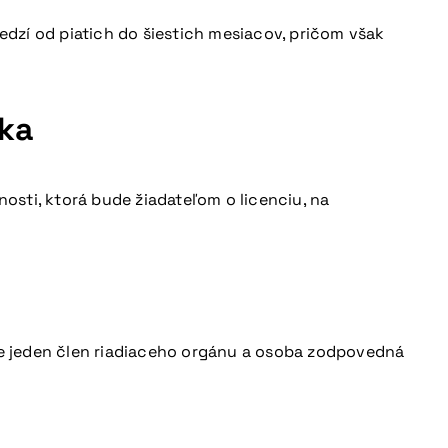
dzí od piatich do šiestich mesiacov, pričom však
nka
sti, ktorá bude žiadateľom o licenciu, na
e jeden člen riadiaceho orgánu a osoba zodpovedná