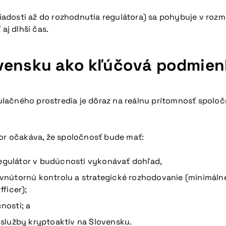
dosti až do rozhodnutia regulátora) sa pohybuje v rozme
aj dlhší čas.
ovensku ako kľúčová podmie
u pripravovanú konferenciu
ačného prostredia je dôraz na reálnu prítomnosť spoločno
tor očakáva, že spoločnosť bude mať:
regulátor v budúcnosti vykonávať dohľad,
vnútornú kontrolu a strategické rozhodovanie (minimáln
ficer);
nosti; a
služby kryptoaktív na Slovensku.