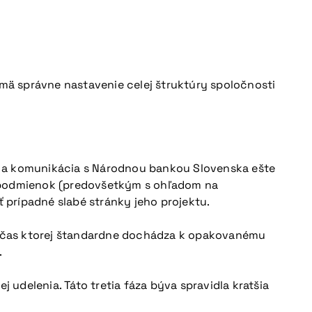
jmä správne nastavenie celej štruktúry spoločnosti
) a komunikácia s Národnou bankou Slovenska ešte
h podmienok (predovšetkým s ohľadom na
ť prípadné slabé stránky jeho projektu.
 počas ktorej štandardne dochádza k opakovanému
.
 udelenia. Táto tretia fáza býva spravidla kratšia