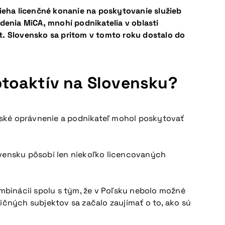
bieha licenčné konanie na poskytovanie služieb
denia MiCA, mnohí podnikatelia v oblasti
t. Slovensko sa pritom v tomto roku dostalo do
ptoaktív na Slovensku?
nské oprávnenie a podnikateľ mohol poskytovať
ovensku pôsobí len niekoľko licencovaných
ombinácii spolu s tým, že v Poľsku nebolo možné
ičných subjektov sa začalo zaujímať o to, ako sú