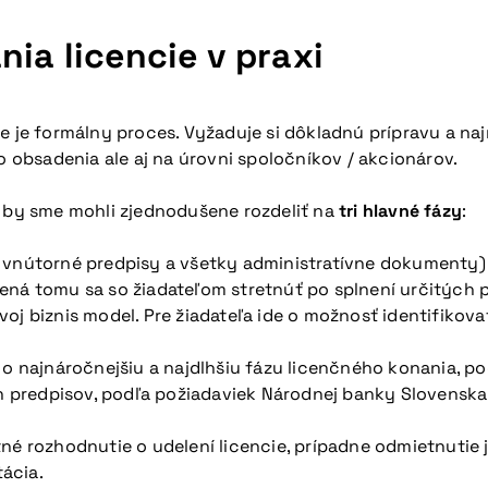
nia licencie v praxi
e je formálny proces. Vyžaduje si dôkladnú prípravu a na
o obsadenia ale aj na úrovni spoločníkov / akcionárov.
A by sme mohli zjednodušene rozdeliť na
tri
hlavné fázy
:
, vnútorné predpisy a všetky administratívne dokumenty
rená tomu sa so žiadateľom stretnúť po splnení určitýc
oj biznis model. Pre žiadateľa ide o možnosť identifikova
de o najnáročnejšiu a najdlhšiu fázu licenčného konania,
 predpisov, podľa požiadaviek Národnej banky Slovenska
é rozhodnutie o udelení licencie, prípadne odmietnutie jej
tácia.