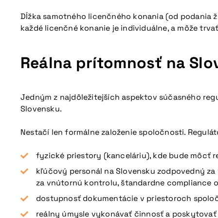
Dĺžka samotného licenčného konania (od podania žia
každé licenčné konanie je individuálne, a môže trvať 
Reálna prítomnosť na Sl
Nepremeškajte naš
Jedným z najdôležitejších aspektov súčasného regul
Slovensku.
Nestačí len formálne založenie spoločnosti. Regulá
fyzické priestory (kanceláriu), kde bude môcť 
kľúčový personál na Slovensku zodpovedný za 
za vnútornú kontrolu, štandardne compliance of
dostupnosť dokumentácie v priestoroch spoloč
reálny úmysle vykonávať činnosť a poskytovať 