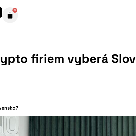
0
krypto firiem vyberá Sl
ovensko?