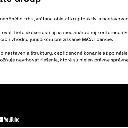
inančného trhu, vrátane oblasti kryptoaktív, a nastavov
ovali tieto skúsenosti aj na medzinárodnej konferencii ET
cich vhodnú jurisdikciu pre získanie MiCA licencie.
 nastavenia štruktúry, cez licenčné konanie až po nás
žňuje navrhovať riešenia, ktoré sú nielen právne správne,