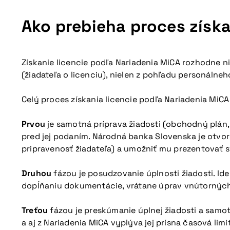
Ako prebieha proces získa
Získanie licencie podľa Nariadenia MiCA rozhodne ni
(žiadateľa o licenciu), nielen z pohľadu personálneh
Celý proces získania licencie podľa Nariadenia MiC
Prvou
je samotná príprava žiadosti (obchodný plán
pred jej podaním. Národná banka Slovenska je otvo
pripravenosť žiadateľa) a umožniť mu prezentovať sv
Druhou
fázou je posudzovanie úplnosti žiadosti. I
dopĺňaniu dokumentácie, vrátane úprav vnútorných
Treťou
fázou je preskúmanie úplnej žiadosti a samotn
a aj z Nariadenia MiCA vyplýva jej prísna časová limi