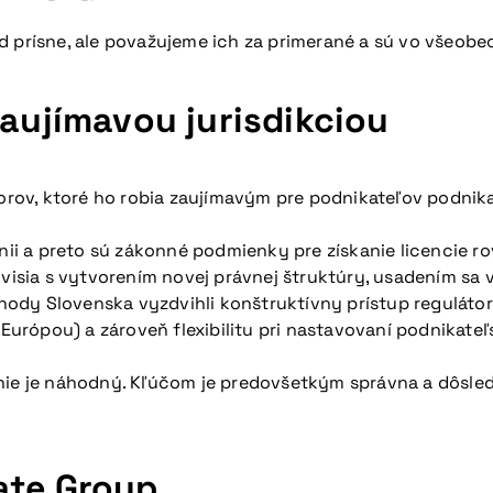
ad prísne, ale považujeme ich za primerané a sú vo všeob
zaujímavou jurisdikciou
ov, ktoré ho robia zaujímavým pre podnikateľov podnikaj
 únii a preto sú zákonné podmienky pre získanie licencie
visia s vytvorením novej právnej štruktúry, usadením sa v
dy Slovenska vyzdvihli konštruktívny prístup regulátora
rópou) a zároveň flexibilitu pri nastavovaní podnikateľ
 nie je náhodný. Kľúčom je predovšetkým správna a dôsl
ate Group