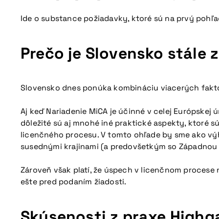
Ide o substance požiadavky, ktoré sú na prvý pohľ
Prečo je Slovensko stále 
Slovensko dnes ponúka kombináciu viacerých faktor
Aj keď Nariadenie MiCA je účinné v celej Európskej
dôležité sú aj mnohé iné praktické aspekty, ktoré sú
licenčného procesu. V tomto ohľade by sme ako výho
susednými krajinami (a predovšetkým so Západnou Eu
Viac informácií
Zároveň však platí, že úspech v licenčnom procese
ešte pred podaním žiadosti.
Skúsenosti z praxe Highg