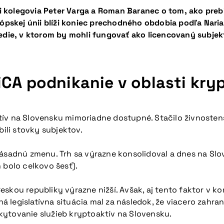
aši kolegovia Peter Varga a Roman Baranec o tom, ako pre
rópskej únii blíži koniec prechodného obdobia podľa Naria
redie, v ktorom by mohli fungovať ako licencovaný subjek
iCA podnikanie v oblasti kry
tív na Slovensku mimoriadne dostupné. Stačilo živnoste
bili stovky subjektov.
zásadnú zmenu. Trh sa výrazne konsolidoval a dnes na Sl
 bolo celkovo šesť).
skou republiky výrazne nižší. Avšak, aj tento faktor v k
 legislatívna situácia mal za následok, že viacero zahran
kytovanie služieb kryptoaktív na Slovensku.