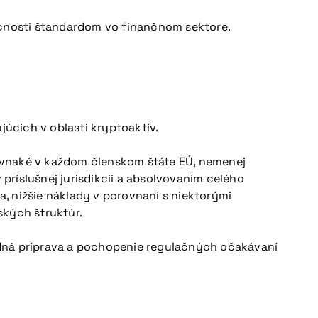
ecnosti štandardom vo finančnom sektore.
úcich v oblasti kryptoaktív.
 rovnaké v každom členskom štáte EÚ, nemenej
 príslušnej jurisdikcii a absolvovaním celého
, nižšie náklady v porovnaní s niektorými
ských štruktúr.
edná príprava a pochopenie regulačných očakávaní