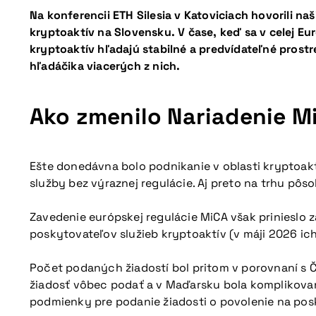
Na konferencii ETH Silesia v Katoviciach hovorili n
kryptoaktív na Slovensku. V čase, keď sa v celej Eu
kryptoaktív hľadajú stabilné a predvídateľné prost
hľadáčika viacerých z nich.
Ako zmenilo Nariadenie M
Ešte donedávna bolo podnikanie v oblasti kryptoak
služby bez výraznej regulácie. Aj preto na trhu pôso
Zavedenie európskej regulácie MiCA však prinieslo 
poskytovateľov služieb kryptoaktív (v máji 2026 ich
Počet podaných žiadostí bol pritom v porovnaní s Če
žiadosť vôbec podať a v Maďarsku bola komplikovaná
podmienky pre podanie žiadosti o povolenie na pos