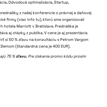
ácia
,
Odvodová optimalizácia
,
Startup
,
prednášky z našej konferencie o právnej a daňovej
cké firmy (viac info
tu
), ktorú sme organizovali
 hotela Marriott v Bratislave. Prednáška je
va aj otázky z publika. V cene je aj prezentácia
iť si 50 % zľavu na konzultáciu s Petrom Vargom
 Demom (štandardná cena je 400 EUR).
majú 75 %
zľavu.
Pre získanie promo kódu prosím