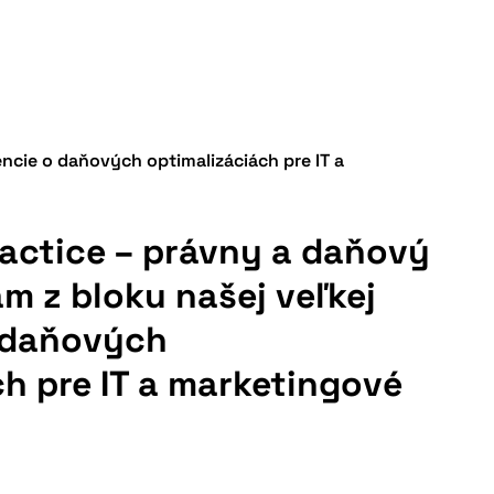
ncie o daňových optimalizáciách pre IT a
ractice – právny a daňový
m z bloku našej veľkej
 daňových
h pre IT a marketingové