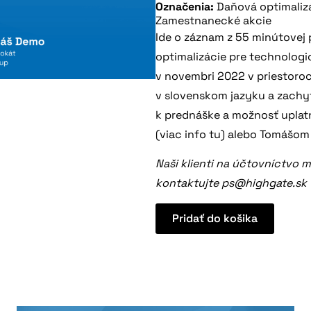
Označenia:
Daňová optimaliz
Zamestnanecké akcie
Ide o záznam z 55 minútovej 
optimalizácie pre technologi
v novembri 2022 v priestoroch
v slovenskom jazyku a zachytá
k prednáške a možnosť uplatn
(viac info
tu
) alebo Tomášom
Naši klienti na účtovníctvo 
kontaktujte
ps@highgate.sk
Pridať do košika