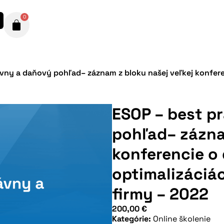
0
ávny a daňový pohľad– záznam z bloku našej veľkej konfere
ESOP – best p
pohľad– zázna
konferencie o
optimalizáciác
firmy – 2022
200,00
€
Kategórie:
Online školenie