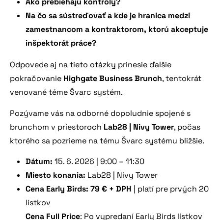
Ako prebiehajú kontroly?
Na čo sa sústreďovať a kde je hranica medzi
zamestnancom a kontraktorom, ktorú akceptuje
inšpektorát práce?
Odpovede aj na tieto otázky prinesie ďalšie
pokračovanie
Highgate Business Brunch
, tentokrát
venované téme Švarc systém.
Pozývame vás na odborné dopoludnie spojené s
brunchom v priestoroch
Lab28 | Nivy Tower
, počas
ktorého sa pozrieme na tému Švarc systému bližšie.
Dátum:
15. 6. 2026 | 9:00 – 11:30
Miesto konania:
Lab28 | Nivy Tower
Cena Early Birds: 79 € + DPH
| platí pre prvých 20
lístkov
Cena Full Price
: Po vypredaní Early Birds lístkov