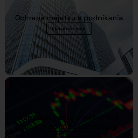
Ochrana majetku a podnikania
Viac informácií
Kapitálové trhy a investičné
právne a daňové štruktúry
Viac informácií