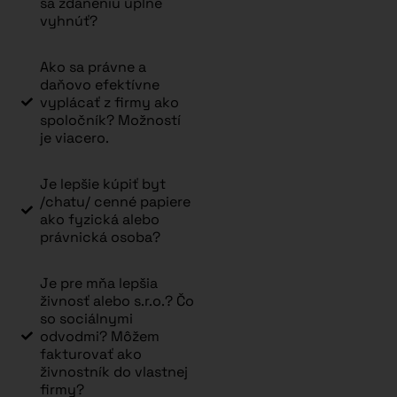
sa zdaneniu úplne
vyhnúť?
Ako sa právne a
daňovo efektívne
vyplácať z firmy ako
spoločník? Možností
je viacero.
Je lepšie kúpiť byt
/chatu/ cenné papiere
ako fyzická alebo
právnická osoba?
Je pre mňa lepšia
živnosť alebo s.r.o.? Čo
so sociálnymi
odvodmi? Môžem
fakturovať ako
živnostník do vlastnej
firmy?