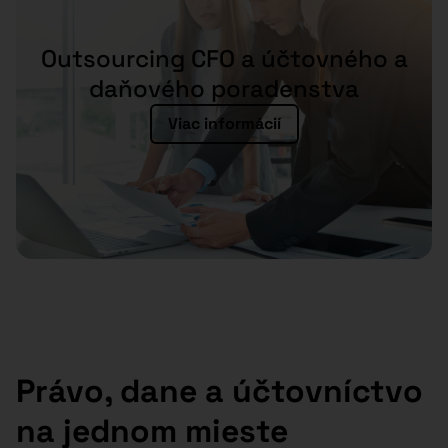
Outsourcing CFO a účtovného a
daňového poradenstva
Viac informácií
Právo, dane a účtovníctvo
na jednom mieste