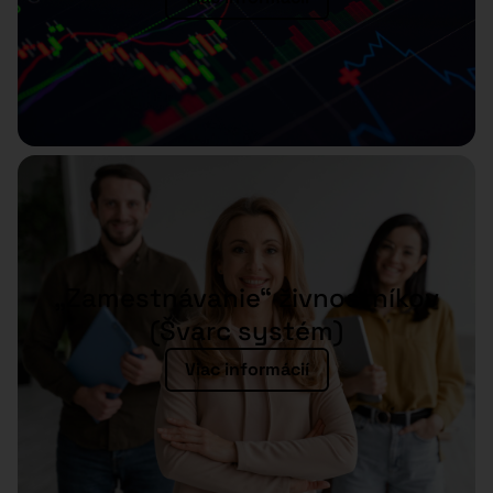
„Zamestnávanie“ živnostníkov
(Švarc systém)
Viac informácií