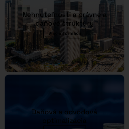
Nehnuteľnosti a právne a
daňové štruktúry
Viac informácií
Daňová a odvodová
optimalizácia