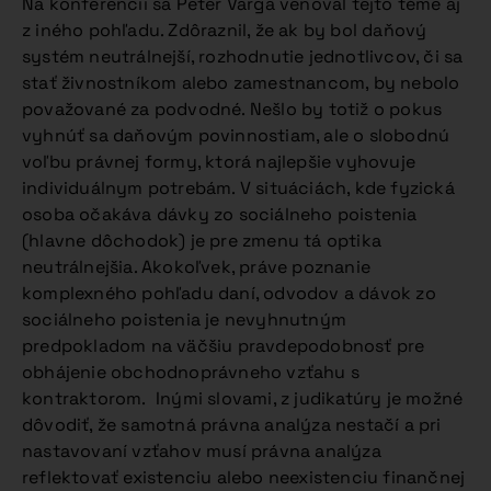
Na konferencii sa Peter Varga venoval tejto téme aj
z iného pohľadu. Zdôraznil, že ak by bol daňový
systém neutrálnejší, rozhodnutie jednotlivcov, či sa
stať živnostníkom alebo zamestnancom, by nebolo
považované za podvodné. Nešlo by totiž o pokus
vyhnúť sa daňovým povinnostiam, ale o slobodnú
voľbu právnej formy, ktorá najlepšie vyhovuje
individuálnym potrebám. V situáciách, kde fyzická
osoba očakáva dávky zo sociálneho poistenia
(hlavne dôchodok) je pre zmenu tá optika
neutrálnejšia. Akokoľvek, práve poznanie
komplexného pohľadu daní, odvodov a dávok zo
sociálneho poistenia je nevyhnutným
predpokladom na väčšiu pravdepodobnosť pre
obhájenie obchodnoprávneho vzťahu s
kontraktorom. Inými slovami, z judikatúry je možné
dôvodiť, že samotná právna analýza nestačí a pri
nastavovaní vzťahov musí právna analýza
reflektovať existenciu alebo neexistenciu finančnej