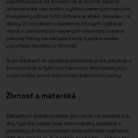
zamestnávania na živnosť nie je možné nazerať
izolovane iba cez optiku vyššie uvedených tabuliek.
Komplexný obraz totiž dotvára aj efekt dopadov na
dávky zo sociálneho poistenia, ktorých výška je
rôzna v závislosti od viacerých okolností vrátane
právnej formy na základe ktorej fyzická osoba
vykonáva zárobkovú činnosť.
Aj pri dávkach zo sociálne poistenia je iná situácia u
živnostníkov a tých kontraktorov, ktorí poskytujú
svoje služby prostredníctvom právnickej osoby.
Živnosť a materská
Základným predpokladom pre nárok na materskú je,
aby fyzická osoba bola nemocensky poistená v
posledných dvoch rokoch pred pôrodom najmenej