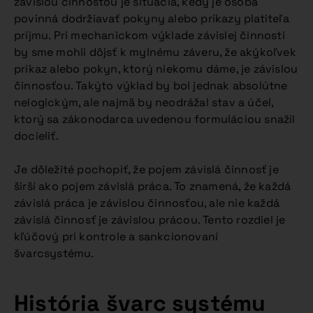
závislou činnosťou je situácia, kedy je osoba
povinná dodržiavať pokyny alebo príkazy platiteľa
príjmu. Pri mechanickom výklade závislej činnosti
by sme mohli dôjsť k mylnému záveru, že akýkoľvek
príkaz alebo pokyn, ktorý niekomu dáme, je závislou
činnosťou. Takýto výklad by bol jednak absolútne
nelogickým, ale najmä by neodrážal stav a účel,
ktorý sa zákonodarca uvedenou formuláciou snažil
docieliť.
Je dôležité pochopiť, že pojem závislá činnosť je
širší ako pojem závislá práca. To znamená, že každá
závislá práca je závislou činnosťou, ale nie každá
závislá činnosť je závislou prácou. Tento rozdiel je
kľúčový pri kontrole a sankcionovaní
švarcsystému.
História švarc systému