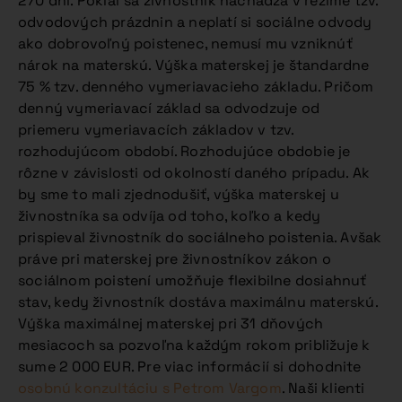
270 dní. Pokiaľ sa živnostník nachádza v režime tzv.
odvodových prázdnin a neplatí si sociálne odvody
ako dobrovoľný poistenec, nemusí mu vzniknúť
nárok na materskú. Výška materskej je štandardne
75 % tzv. denného vymeriavacieho základu. Pričom
denný vymeriavací základ sa odvodzuje od
priemeru vymeriavacích základov v tzv.
rozhodujúcom období. Rozhodujúce obdobie je
rôzne v závislosti od okolností daného prípadu. Ak
by sme to mali zjednodušiť, výška materskej u
živnostníka sa odvíja od toho, koľko a kedy
prispieval živnostník do sociálneho poistenia. Avšak
práve pri materskej pre živnostníkov zákon o
sociálnom poistení umožňuje flexibilne dosiahnuť
stav, kedy živnostník dostáva maximálnu materskú.
Výška maximálnej materskej pri 31 dňových
mesiacoch sa pozvoľna každým rokom približuje k
sume 2 000 EUR. Pre viac informácií si dohodnite
osobnú konzultáciu s Petrom Vargom
. Naši klienti