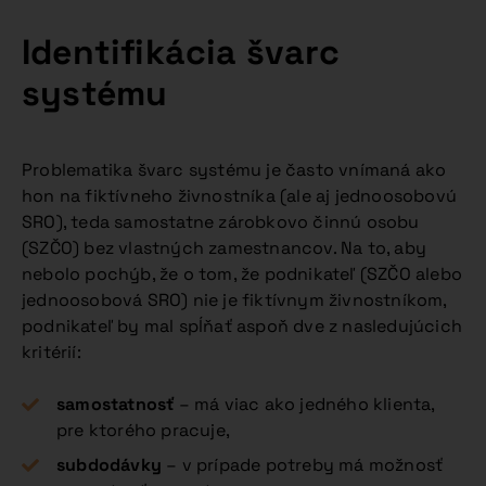
Identifikácia švarc
systému
Problematika švarc systému je často vnímaná ako
hon na fiktívneho živnostníka (ale aj jednoosobovú
SRO), teda samostatne zárobkovo činnú osobu
(SZČO) bez vlastných zamestnancov. Na to, aby
nebolo pochýb, že o tom, že podnikateľ (SZČO alebo
jednoosobová SRO) nie je fiktívnym živnostníkom,
podnikateľ by mal spĺňať aspoň dve z nasledujúcich
kritérií:
samostatnosť
– má viac ako jedného klienta,
pre ktorého pracuje,
subdodávky
– v prípade potreby má možnosť