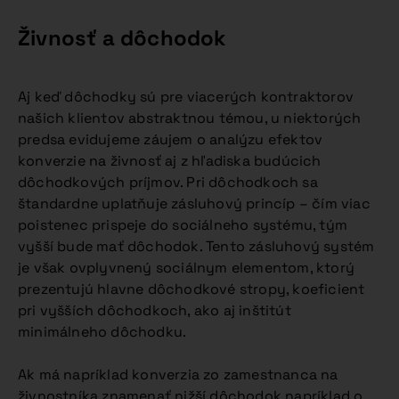
Živnosť a dôchodok
Aj keď dôchodky sú pre viacerých kontraktorov
našich klientov abstraktnou témou, u niektorých
predsa evidujeme záujem o analýzu efektov
konverzie na živnosť aj z hľadiska budúcich
dôchodkových príjmov. Pri dôchodkoch sa
štandardne uplatňuje zásluhový princíp – čím viac
poistenec prispeje do sociálneho systému, tým
vyšší bude mať dôchodok. Tento zásluhový systém
je však ovplyvnený sociálnym elementom, ktorý
prezentujú hlavne dôchodkové stropy, koeficient
pri vyšších dôchodkoch, ako aj inštitút
minimálneho dôchodku.
Ak má napríklad konverzia zo zamestnanca na
živnostníka znamenať nižší dôchodok napríklad o