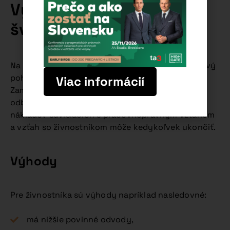
Výhody a nevýhody
švarcsystému
Na začiatok treba uviesť, že švarcsystém je na prvý
pohľad finančne výhodný pre obe strany.
Viac informácií
Zamestnávateľ neplatí povinné odvody, je
odbremenený od administratívnych činností,
nákladov súvisiacich s pracovnoprávnym vzťahom
a vzťah so živnostníkom môže kedykoľvek ukončiť.
Výhody
Pre živnostníka sú výhody napríklad nasledovné:
má nižšie povinné odvody,