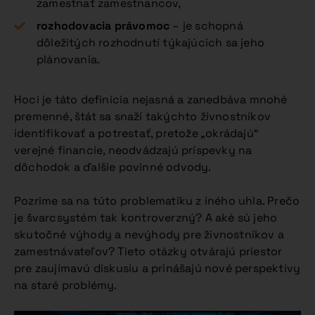
zamestnať zamestnancov,
rozhodovacia právomoc
– je schopná
dôležitých rozhodnutí týkajúcich sa jeho
plánovania.
Hoci je táto definícia nejasná a zanedbáva mnohé
premenné, štát sa snaží takýchto živnostníkov
identifikovať a potrestať, pretože „okrádajú“
verejné financie, neodvádzajú príspevky na
dôchodok a ďalšie povinné odvody.
Pozrime sa na túto problematiku z iného uhla. Prečo
je švarcsystém tak kontroverzný? A aké sú jeho
skutočné výhody a nevýhody pre živnostníkov a
zamestnávateľov? Tieto otázky otvárajú priestor
pre zaujímavú diskusiu a prinášajú nové perspektívy
na staré problémy.