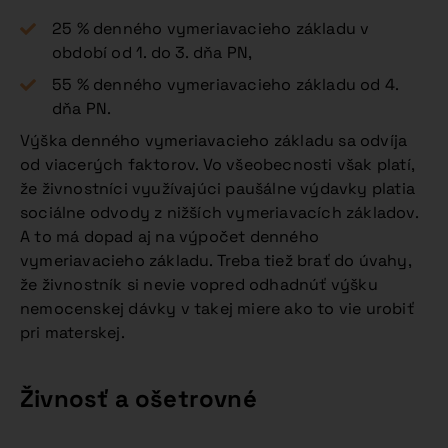
25 % denného vymeriavacieho základu v
období od 1. do 3. dňa PN,
55 % denného vymeriavacieho základu od 4.
dňa PN.
Výška denného vymeriavacieho základu sa odvíja
od viacerých faktorov. Vo všeobecnosti však platí,
že živnostníci využívajúci paušálne výdavky platia
sociálne odvody z nižších vymeriavacích základov.
A to má dopad aj na výpočet denného
vymeriavacieho základu. Treba tiež brať do úvahy,
že živnostník si nevie vopred odhadnúť výšku
nemocenskej dávky v takej miere ako to vie urobiť
pri materskej.
Živnosť a ošetrovné