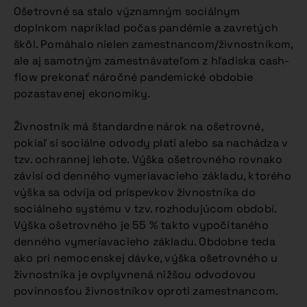
Ošetrovné sa stalo významným sociálnym
doplnkom napríklad počas pandémie a zavretých
škôl. Pomáhalo nielen zamestnancom/živnostníkom,
ale aj samotným zamestnávateľom z hľadiska cash-
flow prekonať náročné pandemické obdobie
pozastavenej ekonomiky.
Živnostník má štandardne nárok na ošetrovné,
pokiaľ si sociálne odvody platí alebo sa nachádza v
tzv. ochrannej lehote. Výška ošetrovného rovnako
závisí od denného vymeriavacieho základu, ktorého
výška sa odvíja od príspevkov živnostníka do
sociálneho systému v tzv. rozhodujúcom období.
Výška ošetrovného je 55 % takto vypočítaného
denného vymeriavacieho základu. Obdobne teda
ako pri nemocenskej dávke, výška ošetrovného u
živnostníka je ovplyvnená nižšou odvodovou
povinnosťou živnostníkov oproti zamestnancom.