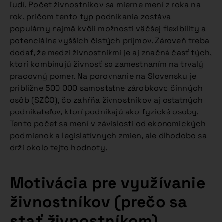
ľudí. Počet živnostníkov sa mierne mení z roka na
rok, pričom tento typ podnikania zostáva
populárny najmä kvôli možnosti väčšej flexibility a
potenciálne vyšších čistých príjmov. Zároveň treba
dodať, že medzi živnostníkmi je aj značná časť tých,
ktorí kombinujú živnosť so zamestnaním na trvalý
pracovný pomer​. Na porovnanie na Slovensku je
približne 500 000 samostatne zárobkovo činných
osôb (SZČO), čo zahŕňa živnostníkov aj ostatných
podnikateľov, ktorí podnikajú ako fyzické osoby.
Tento počet sa mení v závislosti od ekonomických
podmienok a legislatívnych zmien, ale dlhodobo sa
drží okolo tejto hodnoty.​
Motivácia pre využívanie
živnostníkov (prečo sa
stať živnostníkom)