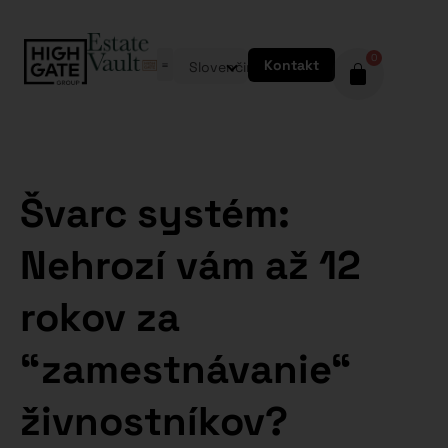
0
Kontakt
Slovenčina
Švarc systém:
Nehrozí vám až 12
rokov za
“zamestnávanie“
živnostníkov?