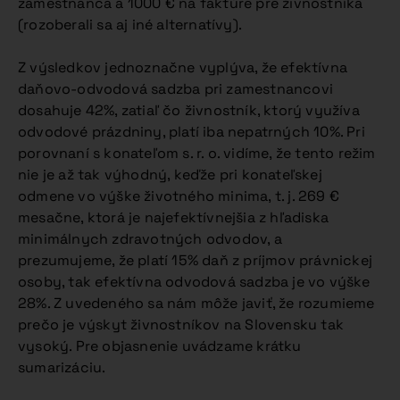
zamestnanca a 1000 € na faktúre pre živnostníka
(rozoberali sa aj iné alternatívy).
Z výsledkov jednoznačne vyplýva, že efektívna
daňovo-odvodová sadzba pri zamestnancovi
dosahuje 42%, zatiaľ čo živnostník, ktorý využíva
odvodové prázdniny, platí iba nepatrných 10%. Pri
porovnaní s konateľom s. r. o. vidíme, že tento režim
nie je až tak výhodný, keďže pri konateľskej
odmene vo výške životného minima, t. j. 269 €
mesačne, ktorá je najefektívnejšia z hľadiska
minimálnych zdravotných odvodov, a
prezumujeme, že platí 15% daň z príjmov právnickej
osoby, tak efektívna odvodová sadzba je vo výške
28%. Z uvedeného sa nám môže javiť, že rozumieme
prečo je výskyt živnostníkov na Slovensku tak
vysoký. Pre objasnenie uvádzame krátku
sumarizáciu.