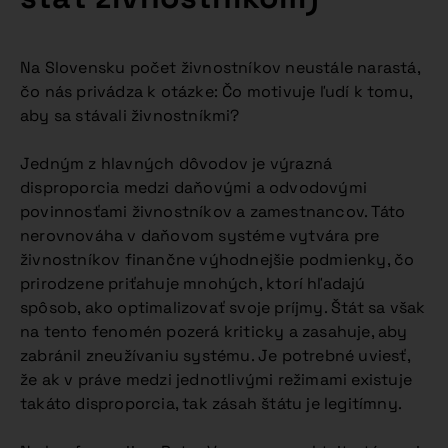
Na Slovensku počet živnostníkov neustále narastá,
čo nás privádza k otázke: Čo motivuje ľudí k tomu,
aby sa stávali živnostníkmi?
Jedným z hlavných dôvodov je výrazná
disproporcia medzi daňovými a odvodovými
povinnosťami živnostníkov a zamestnancov. Táto
nerovnováha v daňovom systéme vytvára pre
živnostníkov finančne výhodnejšie podmienky, čo
prirodzene priťahuje mnohých, ktorí hľadajú
spôsob, ako optimalizovať svoje príjmy. Štát sa však
na tento fenomén pozerá kriticky a zasahuje, aby
zabránil zneužívaniu systému. Je potrebné uviesť,
že ak v práve medzi jednotlivými režimami existuje
takáto disproporcia, tak zásah štátu je legitímny.