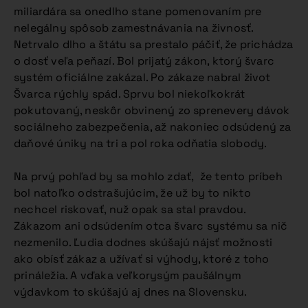
miliardára sa onedlho stane pomenovaním pre
nelegálny spôsob zamestnávania na živnosť.
Netrvalo dlho a štátu sa prestalo páčiť, že prichádza
o dosť veľa peňazí. Bol prijatý zákon, ktorý švarc
systém oficiálne zakázal. Po zákaze nabral život
Švarca rýchly spád. Sprvu bol niekoľkokrát
pokutovaný, neskôr obvinený zo sprenevery dávok
sociálneho zabezpečenia, až nakoniec odsúdený za
daňové úniky na tri a pol roka odňatia slobody.
Na prvý pohľad by sa mohlo zdať, že tento príbeh
bol natoľko odstrašujúcim, že už by to nikto
nechcel riskovať, nuž opak sa stal pravdou.
Zákazom ani odsúdením otca švarc systému sa nič
nezmenilo. Ľudia dodnes skúšajú nájsť možnosti
ako obísť zákaz a užívať si výhody, ktoré z toho
prináležia. A vďaka veľkorysým paušálnym
výdavkom to skúšajú aj dnes na Slovensku.