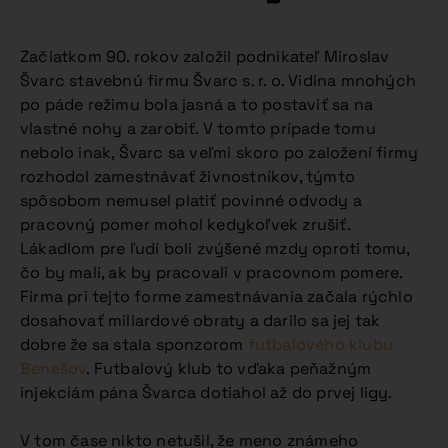
Začiatkom 90. rokov založil podnikateľ Miroslav
Švarc stavebnú firmu Švarc s. r. o. Vidina mnohých
po páde režimu bola jasná a to postaviť sa na
vlastné nohy a zarobiť. V tomto prípade tomu
nebolo inak, Švarc sa veľmi skoro po založení firmy
rozhodol zamestnávať živnostníkov, týmto
spôsobom nemusel platiť povinné odvody a
pracovný pomer mohol kedykoľvek zrušiť.
Lákadlom pre ľudí boli zvýšené mzdy oproti tomu,
čo by mali, ak by pracovali v pracovnom pomere.
Firma pri tejto forme zamestnávania začala rýchlo
dosahovať miliardové obraty a darilo sa jej tak
dobre že sa stala sponzorom
futbalového klubu
Benešov
. Futbalový klub to vďaka peňažným
injekciám pána Švarca dotiahol až do prvej ligy.
V tom čase nikto netušil, že meno známeho