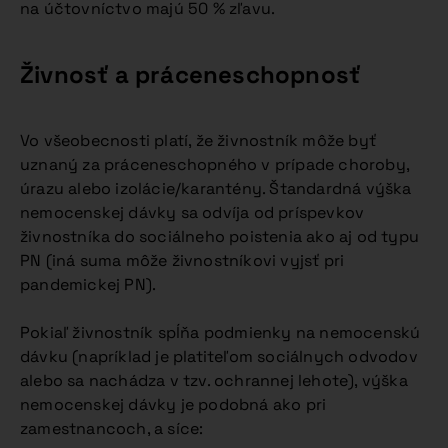
na účtovníctvo majú 50 % zľavu.
Živnosť a práceneschopnosť
Vo všeobecnosti platí, že živnostník môže byť
uznaný za práceneschopného v prípade choroby,
úrazu alebo izolácie/karantény. Štandardná výška
nemocenskej dávky sa odvíja od príspevkov
živnostníka do sociálneho poistenia ako aj od typu
PN (iná suma môže živnostníkovi vyjsť pri
pandemickej PN).
Pokiaľ živnostník spĺňa podmienky na nemocenskú
dávku (napríklad je platiteľom sociálnych odvodov
alebo sa nachádza v tzv. ochrannej lehote), výška
nemocenskej dávky je podobná ako pri
zamestnancoch, a síce: