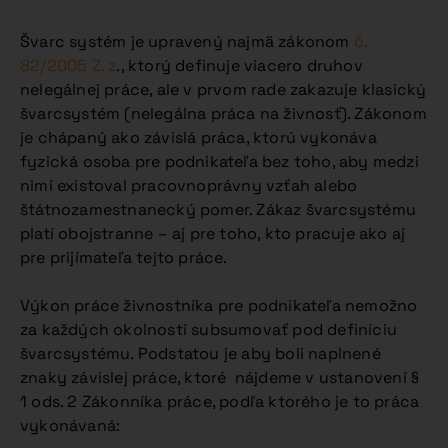
Švarc systém je upravený najmä zákonom
č.
82/2005 Z. z
., ktorý definuje viacero druhov
nelegálnej práce, ale v prvom rade zakazuje klasický
švarcsystém (nelegálna práca na živnosť). Zákonom
je chápaný ako závislá práca, ktorú vykonáva
fyzická osoba pre podnikateľa bez toho, aby medzi
nimi existoval pracovnoprávny vzťah alebo
štátnozamestnanecký pomer. Zákaz švarcsystému
platí obojstranne – aj pre toho, kto pracuje ako aj
pre prijímateľa tejto práce.
Výkon práce živnostníka pre podnikateľa nemožno
za každých okolností subsumovať pod definíciu
švarcsystému. Podstatou je aby boli naplnené
znaky závislej práce, ktoré nájdeme v ustanovení §
1 ods. 2 Zákonníka práce, podľa ktorého je to práca
vykonávaná: