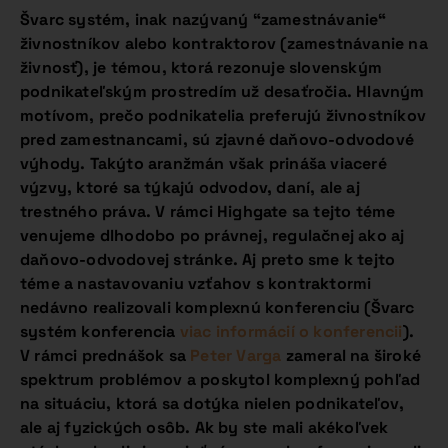
Švarc systém, inak nazývaný “zamestnávanie“
živnostníkov alebo kontraktorov (zamestnávanie na
živnosť), je témou, ktorá rezonuje slovenským
podnikateľským prostredím už desaťročia. Hlavným
motívom, prečo podnikatelia preferujú živnostníkov
pred zamestnancami, sú zjavné daňovo-odvodové
výhody. Takýto aranžmán však prináša viaceré
výzvy, ktoré sa týkajú odvodov, daní, ale aj
trestného práva. V rámci Highgate sa tejto téme
venujeme dlhodobo po právnej, regulačnej ako aj
daňovo-odvodovej stránke. Aj preto sme k tejto
téme a nastavovaniu vzťahov s kontraktormi
nedávno realizovali komplexnú konferenciu (Švarc
systém konferencia
viac informácií o konferencii
).
V rámci prednášok sa
Peter Varga
zameral na široké
spektrum problémov a poskytol komplexný pohľad
na situáciu, ktorá sa dotýka nielen podnikateľov,
ale aj fyzických osôb. Ak by ste mali akékoľvek