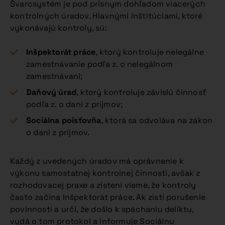
Švarcsystém je pod prísnym dohľadom viacerých
kontrolných úradov. Hlavnými inštitúciami, ktoré
vykonávajú kontroly, sú:
Inšpektorát práce
, ktorý kontroluje nelegálne
zamestnávanie podľa z. o nelegálnom
zamestnávaní;
Daňový úrad
, ktorý kontroluje závislú činnosť
podľa z. o dani z príjmov;
Sociálna poisťovňa
, ktorá sa odvoláva na zákon
o dani z príjmov.
Každý z uvedených úradov má oprávnenie k
výkonu samostatnej kontrolnej činnosti, avšak z
rozhodovacej praxe a zistení vieme, že kontroly
často začína Inšpektorát práce. Ak zistí porušenie
povinnosti a určí, že došlo k spáchaniu deliktu,
vydá o tom protokol a informuje Sociálnu