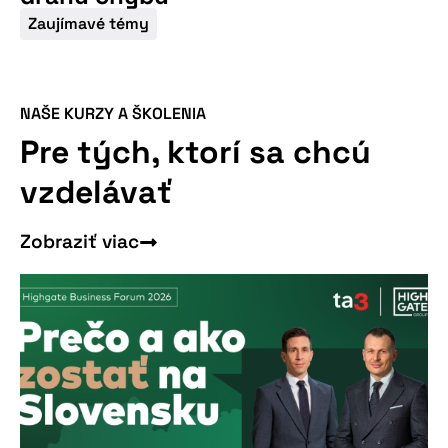
Zaujímavé témy
Nepremeškajte
našu pripravovanú
konferenciu
NAŠE KURZY A ŠKOLENIA
Pre tých, ktorí sa chcú
vzdelávať
Zobraziť viac
Viac informácií