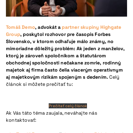
Tomáš Demo
, advokát a
partner skupiny Highgate
Group
, poskytol rozhovor pre časopis Forbes
Slovensko, v ktorom odhaľuje málo známy, no
mimoriadne dôležitý problém: Ak jeden z manželov,
ktorý je zároveň spoločníkom a štatutárom
obchodnej spoločnosti nečakane zomrie, rodinný
majetok aj firma často čelia viacerým operatívnym
aj majetkovým rizikám spojeným s dedením.
Celý
článok si môžete prečítať tu:
Prečítať celý článok
Ak Vás táto téma zaujala, neváhajte nás
kontaktovať: