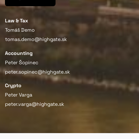
Law & Tax
Tomáš Demo
tomas.demo@highgate.sk
Accounting
Peter Šopinec
peter.sopinec@highgate.sk
Crypto
Peter Varga
peter.varga@highgate.sk