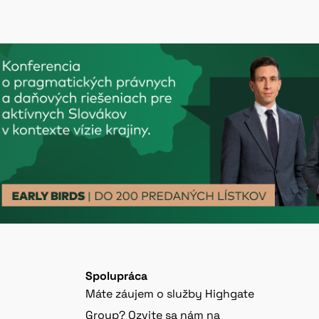
Spolupráca
Máte záujem o služby Highgate
Group? Ozvite sa nám na