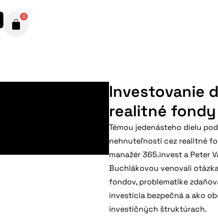
0
Investovanie 
realitné fondy
Témou jedenásteho dielu podc
nehnuteľností cez realitné f
manažér 365.invest a Peter V
Buchlákovou venovali otázka
fondov, problematike zdaňovan
investícia bezpečná a ako ob
investičných štruktúrach.