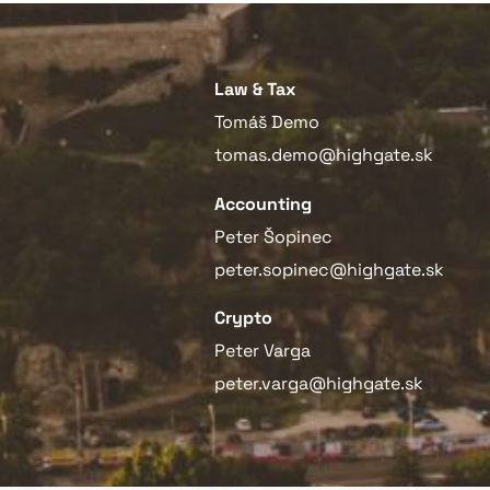
Law & Tax
Tomáš Demo
tomas.demo@highgate.sk
Accounting
Peter Šopinec
peter.sopinec@highgate.sk
Crypto
Peter Varga
peter.varga@highgate.sk