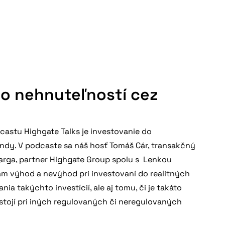
do nehnuteľností cez
astu Highgate Talks je investovanie do
ondy. V podcaste sa náš hosť Tomáš Cár, transakčný
arga, partner Highgate Group spolu s Lenkou
m výhod a nevýhod pri investovaní do realitných
ia takýchto investícií, ale aj tomu, či je takáto
stojí pri iných regulovaných či neregulovaných