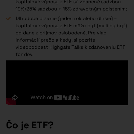
kapitálové výnosy z ETF sú zdanené sadzbou
19%/25% sadzbou + 15% zdravotným poistením;
Dlhodobé držanie (jeden rok alebo dlhšie) –
kapitálové výnosy z ETF môžu byť (mali by byť)
od dane z príjmov oslobodené. Pre viac
informácií prečo a kedy, si pozrite
videopodcast Highgate Talks k zdaňovaniu ETF
fondov.
Čo je ETF?