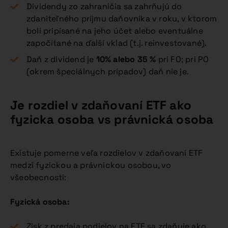
Dividendy zo zahraničia sa zahrňujú do
zdaniteľného príjmu daňovníka v roku, v ktorom
boli pripísané na jeho účet alebo eventuálne
započítané na ďalší vklad (t.j. reinvestované).
Daň z dividend je
10% alebo 35 %
pri FO; pri PO
(okrem špeciálnych prípadov) daň nie je.
Je rozdiel v zdaňovaní ETF ako
fyzicka osoba vs právnická osoba
Existuje pomerne veľa rozdielov v zdaňovaní ETF
medzi fyzickou a právnickou osobou, vo
všeobecnosti:
Fyzická osoba:
Zisk z predaja podielov na ETF sa zdaňuje ako