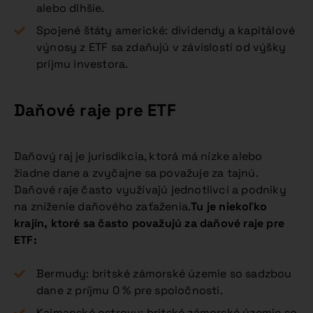
alebo dlhšie.
Spojené štáty americké: dividendy a kapitálové
výnosy z ETF sa zdaňujú v závislosti od výšky
príjmu investora.
Daňové raje pre ETF
Daňový raj je jurisdikcia, ktorá má nízke alebo
žiadne dane a zvyčajne sa považuje za tajnú.
Daňové raje často využívajú jednotlivci a podniky
na zníženie daňového zaťaženia.
Tu je niekoľko
krajín, ktoré sa často považujú za daňové raje pre
ETF:
Bermudy: britské zámorské územie so sadzbou
dane z príjmu 0 % pre spoločnosti.
Kajmanské ostrovy: britské zámorské územie so