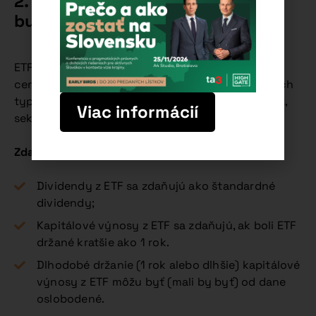
2. ETF (fondy obchodované na
burze)
ETF sú fondy, ktoré sa obchodujú na burze
cenných papierov ako akcie. Investujú do rôznych
typov cenných papierov a sledujú vybraný index,
Viac informácií
sektor alebo komoditi.
Zdaňovanie ETF:
Dividendy z ETF sa zdaňujú ako štandardné
dividendy;
Kapitálové výnosy z ETF sa zdaňujú, ak boli ETF
držané kratšie ako 1 rok.
Dlhodobé držanie (1 rok alebo dlhšie) kapitálové
výnosy z ETF môžu byť (mali by byť) od dane
oslobodené.