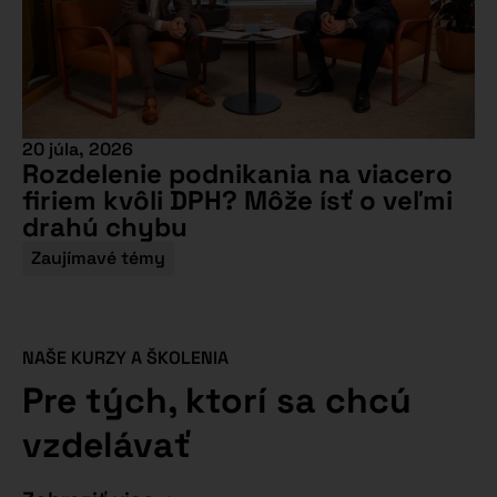
20 júla, 2026
Rozdelenie podnikania na viacero
firiem kvôli DPH? Môže ísť o veľmi
drahú chybu
Zaujímavé témy
NAŠE KURZY A ŠKOLENIA
Pre tých, ktorí sa chcú
vzdelávať