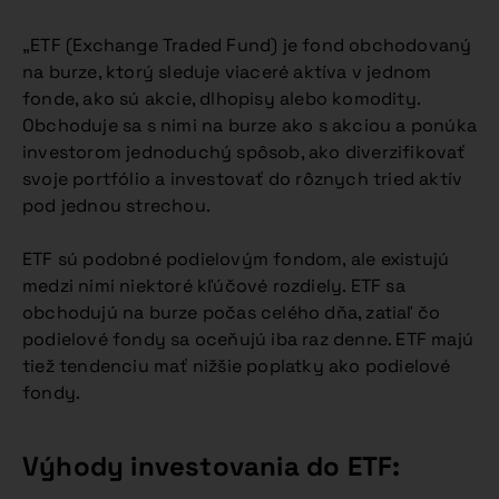
„ETF (Exchange Traded Fund) je fond obchodovaný
na burze, ktorý sleduje viaceré aktíva v jednom
fonde, ako sú akcie, dlhopisy alebo komodity.
Obchoduje sa s nimi na burze ako s akciou a ponúka
investorom jednoduchý spôsob, ako diverzifikovať
svoje portfólio a investovať do rôznych tried aktív
pod jednou strechou.
ETF sú podobné podielovým fondom, ale existujú
medzi nimi niektoré kľúčové rozdiely. ETF sa
obchodujú na burze počas celého dňa, zatiaľ čo
podielové fondy sa oceňujú iba raz denne. ETF majú
tiež tendenciu mať nižšie poplatky ako podielové
fondy.
Výhody investovania do ETF: