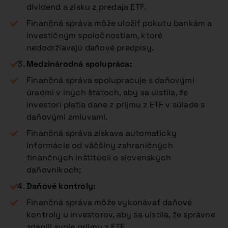
dividend a zisku z predaja ETF.
Finančná správa môže uložiť pokutu bankám a
investičným spoločnostiam, ktoré
nedodržiavajú daňové predpisy.
Medzinárodná spolupráca:
Finančná správa spolupracuje s daňovými
úradmi v iných štátoch, aby sa uistila, že
investori platia dane z príjmu z ETF v súlade s
daňovými zmluvami.
Finančná správa získava automaticky
informácie od väčšiny zahraničných
finančných inštitúcií o slovenských
daňovníkoch;
Daňové kontroly:
Finančná správa môže vykonávať daňové
kontroly u investorov, aby sa uistila, že správne
zdanili svoje príjmy z ETF.