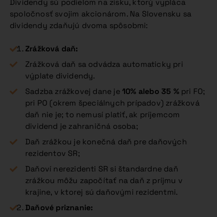
Dividendy sú podielom na zisku, ktorý vypláca
spoločnosť svojim akcionárom. Na Slovensku sa
dividendy zdaňujú dvoma spôsobmi:
Zrážková daň:
Zrážková daň sa odvádza automaticky pri
výplate dividendy.
Sadzba zrážkovej dane je
10% alebo 35 %
pri FO;
pri PO (okrem špeciálnych prípadov) zrážková
daň nie je; to nemusí platiť, ak príjemcom
dividend je zahraničná osoba;
Daň zrážkou je konečná daň pre daňových
rezidentov SR;
Daňoví nerezidenti SR si štandardne daň
zrážkou môžu započítať na daň z príjmu v
krajine, v ktorej sú daňovými rezidentmi.
Daňové priznanie: