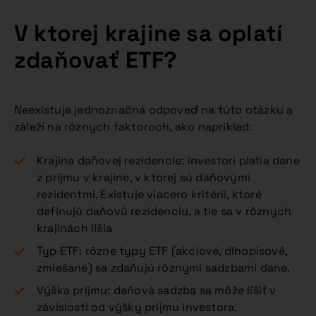
V ktorej krajine sa oplatí
zdaňovať ETF?
Neexistuje jednoznačná odpoveď na túto otázku a
záleží na rôznych faktoroch, ako napríklad:
Krajina daňovej rezidencie: investori platia dane
z príjmu v krajine, v ktorej sú daňovými
rezidentmi. Existuje viacero kritérií, ktoré
definujú daňovú rezidenciu, a tie sa v rôznych
krajinách líšia
Typ ETF: rôzne typy ETF (akciové, dlhopisové,
zmiešané) sa zdaňujú rôznymi sadzbami dane.
Výška príjmu: daňová sadzba sa môže líšiť v
závislosti od výšky príjmu investora.