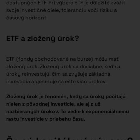
dostupných ETF. Pri výbere ETF je dôležité zvážiť
svoje investičné ciele, toleranciu voči riziku a
časový horizont.
ETF a zložený úrok?
ETF (fondy obchodované na burze) môžu mať
zložený úrok. Zložený úrok sa dosiahne, keď sa
úroky reinvestujú, čím sa zvyšuje základná
investícia a generuje sa ešte viac úrokov.
Zložený úrok je fenomén, kedy sa úroky počítajú
nielen z pôvodnej investície, ale aj z už
nazbieraných úrokov. To vedie k exponenciálnemu
rastu investície v priebehu času.