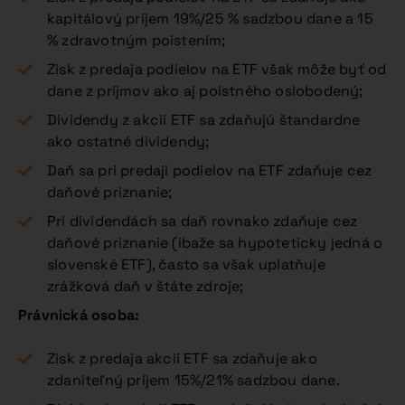
kapitálový príjem 19%/25 % sadzbou dane a 15
% zdravotným poistením;
Zisk z predaja podielov na ETF však môže byť od
dane z príjmov ako aj poistného oslobodený;
Dividendy z akcií ETF sa zdaňujú štandardne
ako ostatné dividendy;
Daň sa pri predaji podielov na ETF zdaňuje cez
daňové priznanie;
Pri dividendách sa daň rovnako zdaňuje cez
daňové priznanie (ibaže sa hypoteticky jedná o
slovenské ETF), často sa však uplatňuje
zrážková daň v štáte zdroje;
Právnická osoba:
Zisk z predaja akcií ETF sa zdaňuje ako
zdaniteľný príjem 15%/21% sadzbou dane.