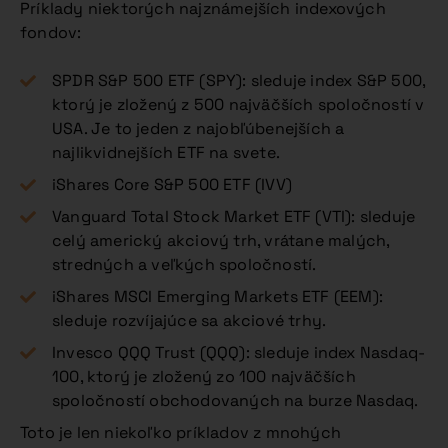
Príklady niektorých najznámejších indexových
fondov:
SPDR S&P 500 ETF (SPY): sleduje index S&P 500,
ktorý je zložený z 500 najväčších spoločností v
USA. Je to jeden z najobľúbenejších a
najlikvidnejších ETF na svete.
iShares Core S&P 500 ETF (IVV)
Vanguard Total Stock Market ETF (VTI): sleduje
celý americký akciový trh, vrátane malých,
stredných a veľkých spoločností.
iShares MSCI Emerging Markets ETF (EEM):
sleduje rozvíjajúce sa akciové trhy.
Invesco QQQ Trust (QQQ): sleduje index Nasdaq-
100, ktorý je zložený zo 100 najväčších
spoločností obchodovaných na burze Nasdaq.
Toto je len niekoľko príkladov z mnohých