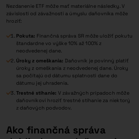
Nezdanenie ETF môže mať materiálne následky. V
závislosti od závažnosti a úmyslu daňovníka môže
hroziť:
Pokuta:
Finančná správa SR môže uložiť pokutu
štandardne vo výške 10% až 100% z
neodvedenej dane.
Úroky z omeškania:
Daňovník je povinný platiť
úroky z omeškania z neodvedenej dane. Úroky
sa počítajú od dátumu splatnosti dane do
dátumu jej uhradenia.
Trestné stíhanie:
V závažných prípadoch môže
daňovníkovi hroziť trestné stíhanie za niektorý
z daňových podvodov.
Ako finančná správa