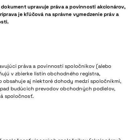
o dokument upravuje práva a povinnosti akcionárov,
 príprava je kľúčová na správne vymedzenie práv a
sti.
avujúci práva a povinnosti spoločníkov (alebo
ňujú v zbierke listín obchodného registra,
o obsahuje aj niektoré dohody medzi spoločníkmi,
rípad budúcich prevodov obchodných podielov,
ná spoločnosť.