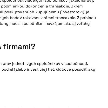
ť spoločnosť viacerých spoločníkov (akcionárov),
e podmienkou dokončenia transakcie. Okrem
ruk poskytovaných kupujúcemu (investorovi), je
ných bodov rokovaní v rámci transakcie. Z pohľadu
ťahy medzi spoločníkmi navzájom ako aj vzťahy
s firmami?
práv jednotlivých spoločníkov v spoločnosti.
odiel (alebo investície) tiež kľúčové posúdiť, aký