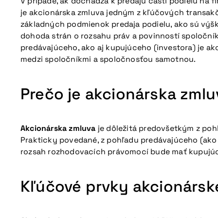
V prípade, ak dochádza k predaju časti podielu na f
je akcionárska zmluva jedným z kľúčových transak
základných podmienok predaja podielu, ako sú výška
dohoda strán o rozsahu práv a povinností spoloční
predávajúceho, ako aj kupujúceho (investora) je 
medzi spoločníkmi a spoločnosťou samotnou.
Prečo je akcionárska zmlu
Akcionárska zmluva
je dôležitá predovšetkým z poh
Prakticky povedané, z pohľadu predávajúceho (ako a
rozsah rozhodovacích právomocí bude mať kupujúci
Kľúčové prvky akcionársk