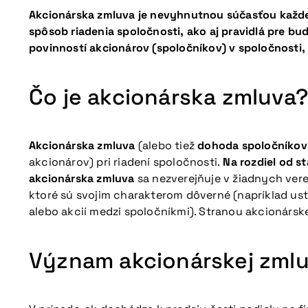
Akcionárska zmluva je nevyhnutnou súčasťou každej
spôsob riadenia spoločnosti, ako aj pravidlá pre bu
povinností akcionárov (spoločníkov) v spoločnosti, 
Čo je akcionárska zmluva
Akcionárska zmluva
(alebo tiež
dohoda spoločníkov
akcionárov) pri riadení spoločnosti.
Na rozdiel od s
akcionárska zmluva
sa nezverejňuje v žiadnych ver
ktoré sú svojim charakterom dôverné (napríklad u
alebo akcií medzi spoločníkmi). Stranou akcionársk
Význam akcionárskej zmluv