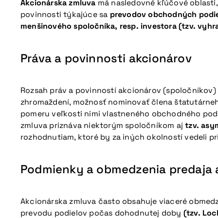
Akcionárska zmluva
má nasledovné kľúčové oblasti,
povinnosti týkajúce sa
prevodov obchodných podi
menšinového spoločníka, resp. investora (tzv. vyhra
Práva a povinnosti akcionárov
Rozsah práv a povinností akcionárov (spoločníkov) 
zhromaždení, možnosť nominovať člena štatutárneho
pomeru veľkosti nimi vlastneného obchodného podi
zmluva priznáva niektorým spoločníkom aj
tzv. asy
rozhodnutiam, ktoré by za iných okolností vedeli pri
Podmienky a obmedzenia predaja a
Akcionárska zmluva často obsahuje viaceré obmedz
prevodu podielov počas dohodnutej doby
(tzv. Loc