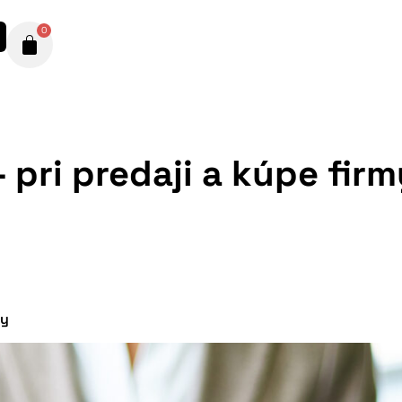
0
 pri predaji a kúpe firm
my