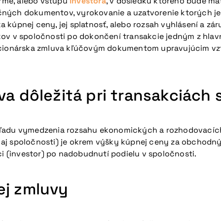
irme, alebo vstupu
investora
, v dôsledku ktorého bude ma
čných dokumentov, vyrokovanie a uzatvorenie ktorých j
 kúpnej ceny, jej splatnosť, alebo rozsah vyhlásení a zá
kov v spoločnosti po dokončení transakcie jedným z hlav
akcionárska zmluva kľúčovým dokumentom upravujúcim vz
va dôležitá pri transakciách 
ľadu vymedzenia rozsahu ekonomických a rozhodovacích 
j spoločnosti) je okrem výšky kúpnej ceny za obchodný p
 (investor) po nadobudnutí podielu v spoločnosti.
ej zmluvy