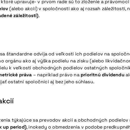
 ktoré upravuje- v prvom rade sú to zloženie a právomoc
elov
(alebo akcií) v spoločnosti ako aj rozsah záležitostí
dené záležitosti)
.
sa štandardne odvíja od veľkosti ich podielov na spoločn
 orgánu ako aj výška podielu na zisku (alebo likvidačn
elu k veľkosti obchodných podielov ostatných spoločník
metrické práva
– napríklad právo na
prioritnú dividendu
al
jať ostatní spoločníci aj bez jeho súhlasu.
kcií
enia týkajúce sa prevodov akcií a obchodných podielov 
k up period)
, inokedy o obmedzenia v podobe predkupnéh