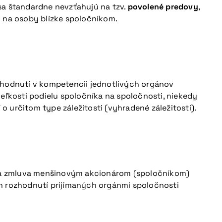
sa štandardne nevzťahujú na tzv.
povolené predovy
,
 na osoby blízke spoločníkom.
ozhodnutí v kompetencii jednotlivých orgánov
eľkosti podielu spoločníka na spoločnosti, niekedy
 určitom type záležitosti (vyhradené záležitosti).
a zmluva menšinovým akcionárom (spoločníkom)
ch rozhodnutí prijímaných orgánmi spoločnosti