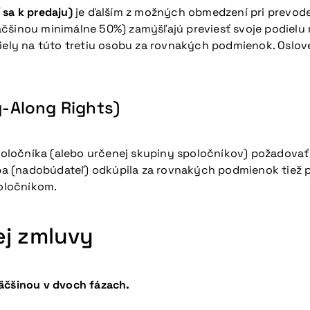
 sa k predaju)
je ďalším z možných obmedzení pri prevode 
čšinou minimálne 50%) zamýšľajú previesť svoje podielu 
iely na túto tretiu osobu za rovnakých podmienok. Oslove
-Along Rights)
oločníka (alebo určenej skupiny spoločníkov) požadovať 
soba (nadobúdateľ) odkúpila za rovnakých podmienok tiež
oločníkom.
ej zmluvy
äčšinou v dvoch fázach.