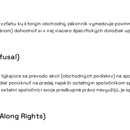
vo vzťahu ku ktorým obchodný zákonník vymedzuje povinné
om) dohodnúť si v nej viacero špecifických doložiek up
fusal)
týkajúce sa prevodu akcií (obchodných podielov) na spo
odiel ponúknuť na predaj najskôr ostatným spoločníkom 
ostatní spoločníci svoje predkupné právo nevyužijú, je o
Along Rights)