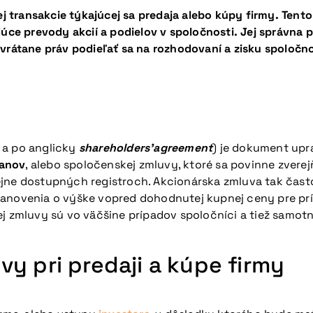
 transakcie týkajúcej sa predaja alebo kúpy firmy. Tent
dúce prevody akcií a podielov v spoločnosti. Jej správna
vrátane práv podieľať sa na rozhodovaní a zisku spoločno
?
a po anglicky
shareholders’agreement
) je dokument upr
tanov
, alebo spoločenskej zmluvy, ktoré sa povinne zverej
ejne dostupných registroch. Akcionárska zmluva tak čast
stanovenia o výške vopred dohodnutej kupnej ceny pre p
ej zmluvy sú vo väčšine prípadov spoločníci a tiež samot
y pri predaji a kúpe firmy