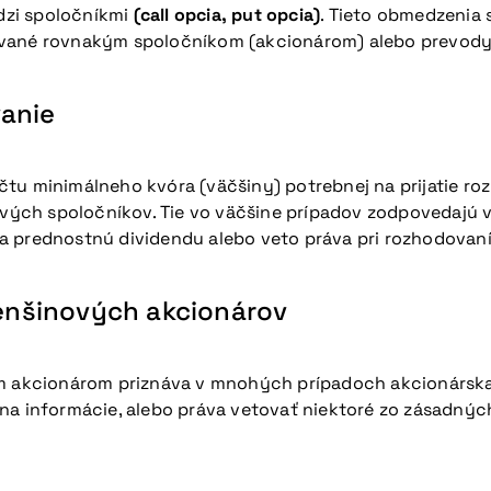
dzi spoločníkmi
(call opcia, put opcia)
. Tieto obmedzenia 
ované rovnakým spoločníkom (akcionárom) alebo prevody
vanie
čtu minimálneho kvóra (väčšiny) potrebnej na prijatie r
livých spoločníkov. Tie vo väčšine prípadov zodpovedajú v
 prednostnú dividendu alebo veto práva pri rozhodovaní o
enšinových akcionárov
 akcionárom priznáva v mnohých prípadoch akcionársk
 na informácie, alebo práva vetovať niektoré zo zásadný