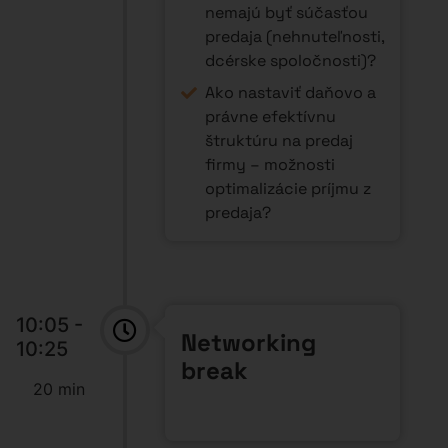
nemajú byť súčasťou
predaja (nehnuteľnosti,
dcérske spoločnosti)?
Ako nastaviť daňovo a
právne efektívnu
štruktúru na predaj
firmy – možnosti
optimalizácie príjmu z
predaja?
10:05 -
Networking
10:25
break
20 min