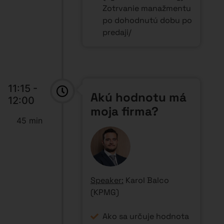
Zotrvanie manažmentu
po dohodnutú dobu po
predaji/
11:15 -
Akú hodnotu má
12:00
moja firma?
45 min
Speaker:
Karol Balco
(KPMG)
Ako sa určuje hodnota