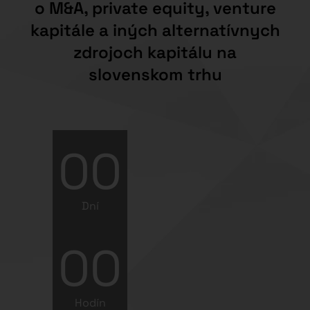
o M&A, private equity, venture
kapitále a iných alternatívnych
zdrojoch kapitálu na
slovenskom trhu
00
Dní
00
Hodín