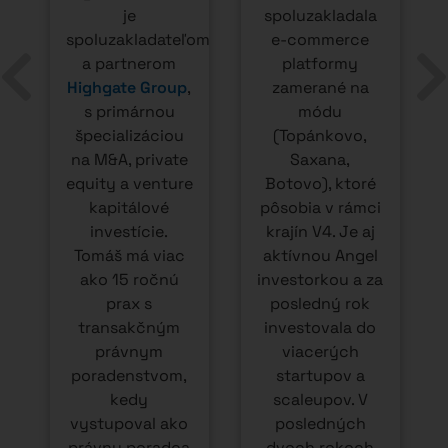
ľom
je
spoluzakladala
spoluzakladateľom
e-commerce
,
a partnerom
platformy
Highgate Group
,
zamerané na
s primárnou
módu
špecializáciou
(Topánkovo,
na M&A, private
Saxana,
equity a venture
Botovo), ktoré
kapitálové
pôsobia v rámci
investície.
krajín V4. Je aj
Tomáš má viac
aktívnou Angel
ako 15 ročnú
investorkou a za
prax s
posledný rok
transakčným
investovala do
právnym
viacerých
h
poradenstvom,
startupov a
kedy
scaleupov. V
vystupoval ako
posledných
j
právny poradca
dvoch rokoch