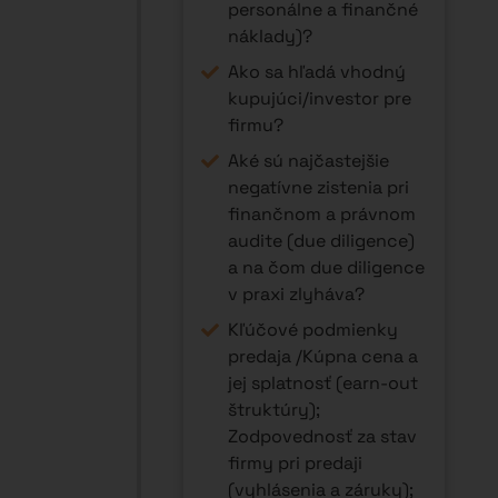
personálne a finančné
náklady)?
Ako sa hľadá vhodný
kupujúci/investor pre
firmu?
Aké sú najčastejšie
negatívne zistenia pri
finančnom a právnom
audite (due diligence)
a na čom due diligence
v praxi zlyháva?
Kľúčové podmienky
predaja /Kúpna cena a
jej splatnosť (earn-out
štruktúry);
Zodpovednosť za stav
firmy pri predaji
(vyhlásenia a záruky);