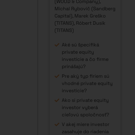
(WOOD & Company),
Michal Rybovič (Sandberg
Capital), Marek Greško
(TITANS), Róbert Dusík
(TITANS)
Aké sú špecifiká
private equity
investície a čo firme
prinášajú?
Pre aký typ firiem sú
vhodné private equity
investície?
Ako si private equity
investor vyberá
cieľovú spoločnosť?
V akej miere investor
zasahuje do riadenia