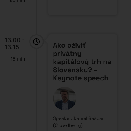
60 min
13:00 -
Ako oživiť
13:15
privátny
15 min
kapitálový trh na
Slovensku? –
Keynote speech
Speaker:
Daniel Gašpar
(Crowdberry)