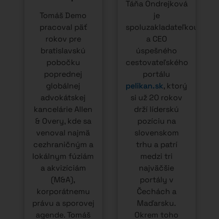
Táňa Ondrejková
Tomáš Demo
je
pracoval päť
spoluzakladateľkou
rokov pre
a CEO
bratislavskú
úspešného
pobočku
cestovateľského
poprednej
portálu
globálnej
pelikan.sk
, ktorý
advokátskej
si už 20 rokov
kancelárie Allen
drží líderskú
& Overy, kde sa
pozíciu na
venoval najmä
slovenskom
cezhraničným a
trhu a patrí
lokálnym fúziám
medzi tri
a akvizíciám
najväčšie
(M&A),
portály v
o
korporátnemu
Čechách a
právu a sporovej
Maďarsku.
agende. Tomáš
Okrem toho