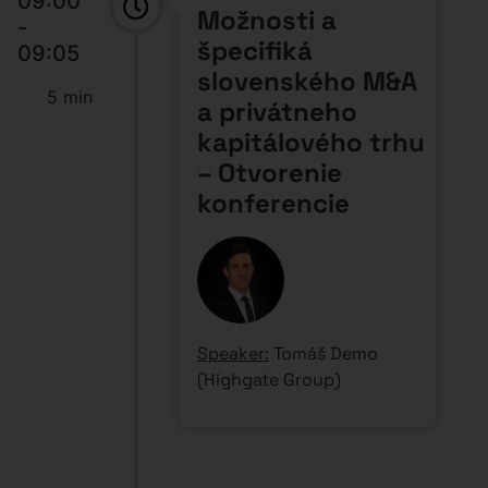
09:00
Možnosti a
-
špecifiká
09:05
slovenského M&A
5 min
a privátneho
kapitálového trhu
– Otvorenie
konferencie
Speaker:
Tomáš Demo
(Highgate Group)