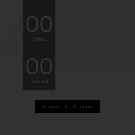
00
Minút
00
Sekúnd
Záznam z konferencie