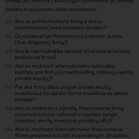
predaji, sú niektoré z kľúčových podmienok pri predaji
podielu kupujúcemu alebo investorovi.
Ako sa počíta hodnota firmy a ako ju
maximalizovať pred predajom podielu?
Čo očakávať pri finančnom a právnom audite
(due diligence) firmy?
Aká je najvhodnejšia daňová štruktúra pri predaji
podielu na firme?
Aké sú možnosti alternatívneho rastového
kapitálu pre firmy (crowdfunding, rizikový kapitál,
private equity)?
Pre aké firmy dáva zmysel private equity
investícia a čo takáto forma investície so sebou
prináša?
Aké sú možnosti a výhody financovania firmy
prostredníctvom rizikového kapitálu (angel
investori, ekvity investície, privátny dlh)?
Aké sú možnosti alternatívneho financovania
firiem prostredníctvom korporátnych dlhopisov,