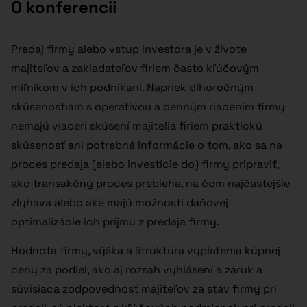
O konferencii
Predaj firmy alebo vstup investora je v živote
majiteľov a zakladateľov firiem často kľúčovým
míľnikom v ich podnikaní. Napriek dlhoročným
skúsenostiam s operatívou a denným riadením firmy
nemajú viacerí skúsení majitelia firiem praktickú
skúsenosť ani potrebné informácie o tom, ako sa na
proces predaja (alebo investície do) firmy pripraviť,
ako transakčný proces prebieha, na čom najčastejšie
zlyháva alebo aké majú možnosti daňovej
optimalizácie ich príjmu z predaja firmy.
Hodnota firmy, výška a štruktúra vyplatenia kúpnej
ceny za podiel, ako aj rozsah vyhlásení a záruk a
súvisiaca zodpovednosť majiteľov za stav firmy pri