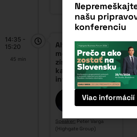
Nepremeškajt
našu pripravo
konferenciu
14:35 -
Alternatívne
15:20
možnosti
45 min
získavania
kapitálu od
investorov
Viac informácií
Speaker:
Peter Varga
(Highgate Group)