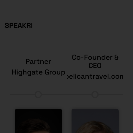
SPEAKRI
Co-Founder &
Partner
CEO
oup
Highgate Group
W
pelicantravel.com