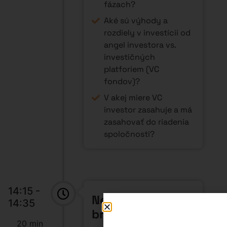
fázach?
Aké sú výhody a
rozdiely v investícii od
angel investora vs.
investičných
platforiem (VC
fondov)?
V akej miere VC
investor zasahuje a má
zasahovať do riadenia
spoločnosti?
14:15 -
Networking
14:35
break
20 min