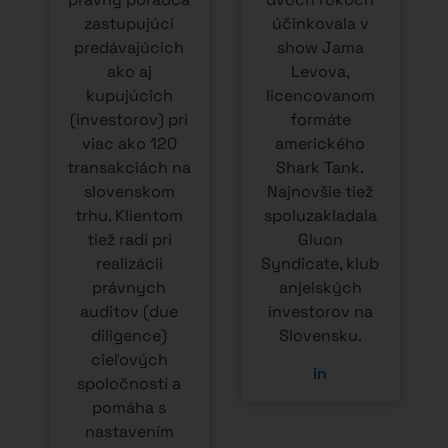
zastupujúci
účinkovala v
predávajúcich
show Jama
ako aj
Levova,
kupujúcich
licencovanom
(investorov) pri
formáte
viac ako 120
amerického
transakciách na
Shark Tank.
slovenskom
Najnovšie tiež
trhu. Klientom
spoluzakladala
tiež radí pri
Gluon
realizácii
Syndicate, klub
právnych
anjelských
auditov (due
investorov na
diligence)
Slovensku.
cieľových
in
spoločností a
pomáha s
nastavením