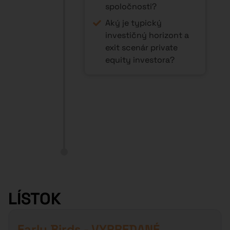
spoločnosti?
Aký je typický
investičný horizont a
exit scenár private
equity investora?
LÍSTOK
Early Birds - VYPREDANÉ