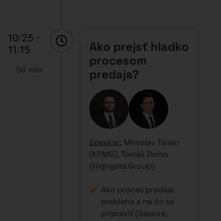
10:25 -
Ako prejsť hladko
11:15
procesom
50 min
predaja?
Speaker:
Miroslav Talian
(KPMG), Tomáš Demo
(Highgate Group)
Ako proces predaja
prebieha a na čo sa
pripraviť (časové,