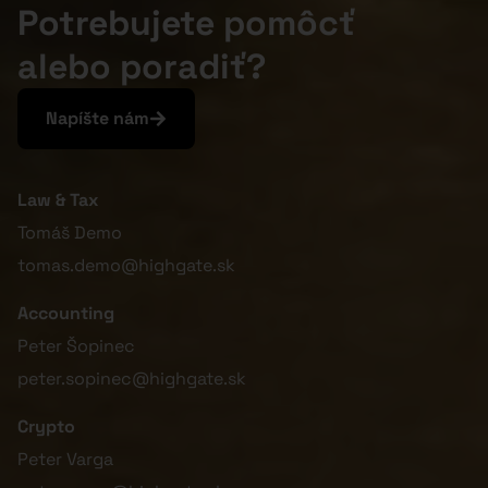
Potrebujete pomôcť
alebo poradiť?
Napíšte nám
Law & Tax
Tomáš Demo
tomas.demo@highgate.sk
Accounting
Peter Šopinec
peter.sopinec@highgate.sk
Crypto
Peter Varga