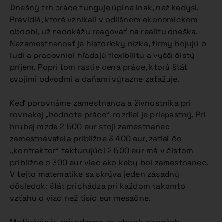
Dnešný trh práce funguje úplne inak, než kedysi.
Pravidlá, ktoré vznikali v odlišnom ekonomickom
období, už nedokážu reagovať na realitu dneška.
Nezamestnanosť je historicky nízka, firmy bojujú o
ľudí a pracovníci hľadajú flexibilitu a vyšší čistý
príjem. Popri tom rastie cena práce, ktorú štát
svojimi odvodmi a daňami výrazne zaťažuje.
Keď porovnáme zamestnanca a živnostníka pri
rovnakej „hodnote práce“, rozdiel je priepastný. Pri
hrubej mzde 2 500 eur stojí zamestnanec
zamestnávateľa približne 3 400 eur, zatiaľ čo
„kontraktor“ fakturujúci 2 500 eur má v čistom
približne o 300 eur viac ako keby bol zamestnanec.
V tejto matematike sa skrýva jeden zásadný
dôsledok: štát prichádza pri každom takomto
vzťahu o viac než tisíc eur mesačne.
Motivácia je, prirodzene, na oboch stranách.