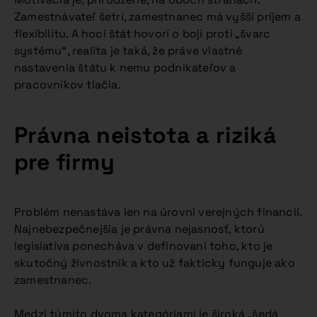
Zamestnávateľ šetrí, zamestnanec má vyšší príjem a
flexibilitu. A hoci štát hovorí o boji proti „švarc
systému“, realita je taká, že práve vlastné
nastavenia štátu k nemu podnikateľov a
pracovníkov tlačia.
Právna neistota a riziká
pre firmy
Problém nenastáva len na úrovni verejných financií.
Najnebezpečnejšia je právna nejasnosť, ktorú
legislatíva ponecháva v definovaní toho, kto je
skutočný živnostník a kto už fakticky funguje ako
zamestnanec.
Medzi týmito dvoma kategóriami je široká „šedá