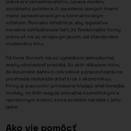
práce pre zamestnávateľov, úprava modelu
sociálneho poistenia či zavedenie jasných hraníc
medzi zamestnaneckým a kontraktorským
vzťahom. Rovnako dôležité je, aby legislatíva
konečne zohľadňovala fakt, že flexibilnejšie formy
práce už nie sú okrajovým javom, ale štandardom
moderného trhu.
Fiktívne živnosti nie sú výsledkom jednoduchej
snahy obchádzať pravidlá. Sú skôr dôkazom toho,
že slovenské daňovo–odvodové a pracovnoprávne
prostredie nedokáže držať krok s ekonomikou.
Firmy aj pracovníci prirodzene hľadajú efektívnejšie
modely, no štát reaguje prevažne kozmetickými a
represívnymi krokmi, ktoré problém neriešia v jeho
jadre.
Ako vie pomôcť