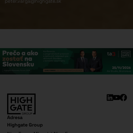
peter.varga@highgate.sk
Adresa
Highgate Group