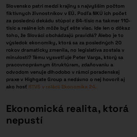
Slovensko patrí medzi krajiny s najvyšším počtom
fiktívnych živnostníkov v EÚ. Podľa NKÚ ich počet
za poslednú dekádu stúpol z 84-tisíc na takmer 110-
tisíc a reálne ich môže byť ešte viac. Ide len o dôkaz
toho, že Slováci obchádzajú pravidlá? Alebo je to
výsledok ekonomiky, ktorá sa za posledných 20
rokov dramaticky zmenila, no legislatíva zostala v
minulosti? Tému vysvetľuje Peter Varga, ktorý sa
pracovnoprávnym štruktúram, zdaňovaniu a
odvodom venuje dlhodobo v rámci poradenskej
praxe v Highgate Group a nedávno o nej hovoril aj
ako hosť
RTVS v relácii Ekonomika 24.
Ekonomická realita, ktorá
nepustí