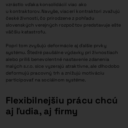
vzrástlo vďaka konsolidácií viac ako
u kontraktorov. Navyše, viacerí kontraktori zvažujú
české živnosti, čo prirodzene z pohľadu
slovenských verejných rozpočtov predstavuje ešte
väčšiu katastrofu.
Popri tom zvyšujú deformácie aj ďalšie prvky
systému. Štedré paušálne výdavky pri živnostiach
alebo príliš benevolentné nastavenie zdanenia
malých s.r.o. síce vyzerajú atraktívne, ale dlhodobo
deformujú pracovný trh a znižujú motiváciu
participovať na sociálnom systéme.
Flexibilnejšiu prácu chcú
aj ľudia, aj firmy