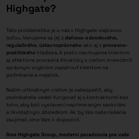
Highgate?
Táto problematika je u nás v Highgate vlajkovou
loďou. Venujeme sa jej z
daňovo-odvodového,
regulačného
,
ústavnoprávneho
ako aj z
procesno-
praktického
hľadiska. A preto navrhujeme klientom
aj efektívne procesné štruktúry s cieľom znemožniť
správnym orgánom zasiahnuť klientom na
podnikanie a majetok.
Naším ultimátnym cieľom je zabezpečiť, aby
podnikatelia vedeli fungovať aj s kontraktormi bez
toho, aby boli vystavení neprimeraným sankciám
a likvidačným dôsledkom. Ak by Vás naše riešenia
zaujímali, sme Vám k dispozícii.
Sme Highgate Group, moderní poradcovia pre vaše