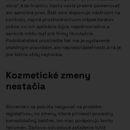
zóna“, kde hranicu často nevie presne pomenovať
ani samotná prax. Štát síce disponuje nástrojmi na
kontrolu, najmä prostredníctvom inšpektorátov
práce, no ich aplikácia býva nejednoznačná a
sankcie môžu byť pre firmy likvidačné.
Podnikateľské prostredie tak nie je vystavené
stabilným pravidlám, ale nepredvídateľnosti, a tá je
pre biznis vždy najhoršia.
Kozmetické zmeny
nestačia
Slovensko sa pokúša reagovať na problém
legislatívou, no zmeny, ktoré priniesol posledný
konsolidačný balíček, len viac podporujú tento
fenomén. Daňovo-odvodové zaťaženie totiž