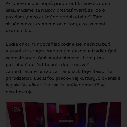
Ak chceme pochopiť, prečo sa fiktívne živnosti
šíria, musíme sa najprv prestať tváriť, že ide o
problém „neposlušných podnikateľov“. Táto
situácia oveľa viac hovorí o tom, ako sa mení
ekonomika.
Ľudia chcú fungovať slobodnejšie, nechcú byť
viazaní striktným pracovným časom a tradičnými
zamestnaneckými mechanizmami. Firmy zas
potrebujú udržať talent a konkurovať
zamestnávateľom zo zahraničia, kde je flexibilita
prirodzenou súčasťou pracovnej kultúry. Slovenská
legislatíva však túto realitu stále dostatočne
nereflektuje.