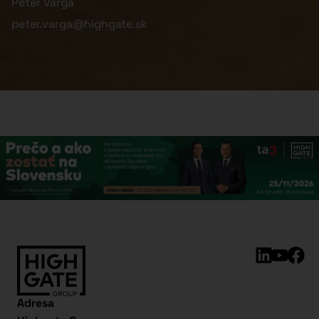
Peter Varga
peter.varga@highgate.sk
Adresa