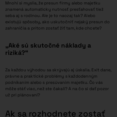
Mnohí si myslia, že presun firmy alebo majetku
znamená automaticky nutnosť presťahovať tiež
seba aj s rodinou. Ale je to naozaj tak? Alebo
existujú spôsoby, ako uskutočniť nejaký presun do
zahraničia a pritom zostať žiť tam, kde chcete?
„Aké sú skutočné náklady a
riziká?“
Za každou výhodou sa skrývajú aj úskalia. Exit dane,
právne a praktické problémy s každodenným
podnikaním alebo s presúvaním majetku. Čo vás
môže stáť viac, než ste čakali? A na čo si dať pozor
už pri plánovaní?
Ak sa rozhodnete zostať