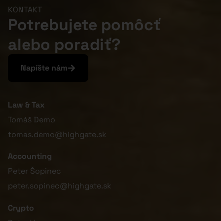
KONTAKT
Potrebujete pomôcť
alebo poradiť?
Napíšte nám
Law & Tax
Tomáš Demo
tomas.demo@highgate.sk
Accounting
Peter Šopinec
peter.sopinec@highgate.sk
Crypto