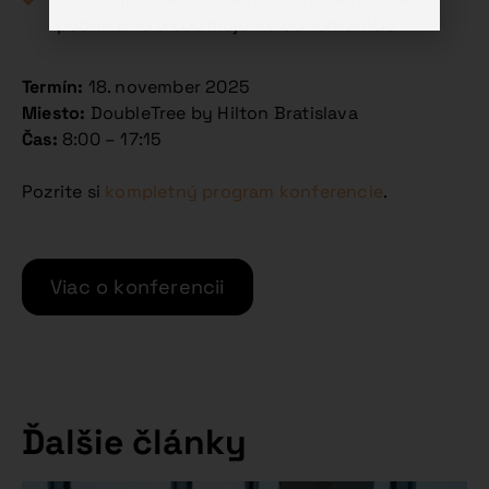
podnikania alebo majetku do zahraničia
Termín:
18. november 2025
Miesto:
DoubleTree by Hilton Bratislava
Čas:
8:00 – 17:15
Pozrite si
kompletný program konferencie
.
Viac o konferencii
Ďalšie články