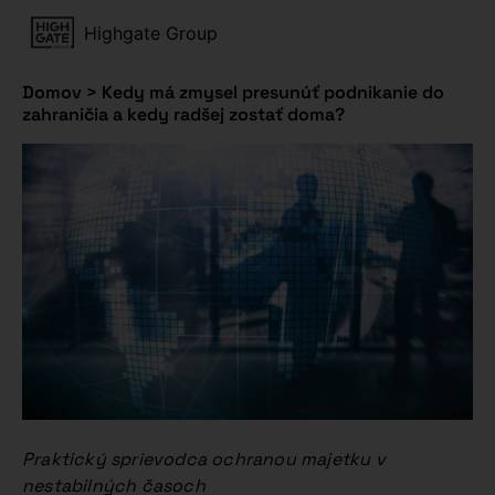
Highgate Group
Domov
>
Kedy má zmysel presunúť podnikanie do
zahraničia a kedy radšej zostať doma?
Praktický sprievodca ochranou majetku v
nestabilných časoch