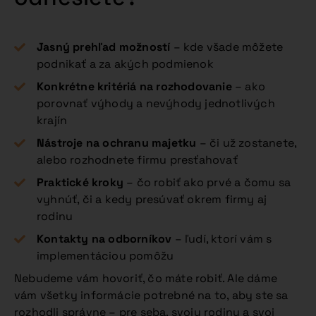
Jasný prehľad možností
– kde všade môžete
podnikať a za akých podmienok
Konkrétne kritériá na rozhodovanie
– ako
porovnať výhody a nevýhody jednotlivých
krajín
Nástroje na ochranu majetku
– či už zostanete,
alebo rozhodnete firmu presťahovať
Praktické kroky
– čo robiť ako prvé a čomu sa
vyhnúť, či a kedy presúvať okrem firmy aj
rodinu
Kontakty na odborníkov
– ľudí, ktorí vám s
implementáciou pomôžu
Nebudeme vám hovoriť, čo máte robiť. Ale dáme
vám všetky informácie potrebné na to, aby ste sa
rozhodli správne – pre seba, svoju rodinu a svoj