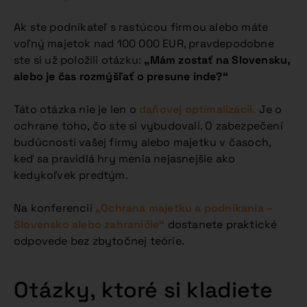
Ak ste podnikateľ s rastúcou firmou alebo máte
voľný majetok nad 100 000 EUR, pravdepodobne
ste si už položili otázku:
„Mám zostať na Slovensku,
alebo je čas rozmýšľať o presune inde?“
Táto otázka nie je len o
daňovej optimalizácii.
Je o
ochrane toho, čo ste si vybudovali. O zabezpečení
budúcnosti vašej firmy alebo majetku v časoch,
keď sa pravidlá hry menia nejasnejšie ako
kedykoľvek predtým.
Na konferencii
„Ochrana majetku a podnikania –
Slovensko alebo zahraničie“
dostanete praktické
odpovede bez zbytočnej teórie.
Otázky, ktoré si kladiete