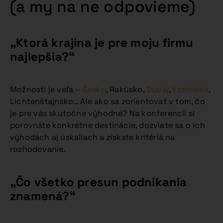
(a my na ne odpovieme)
„Ktorá krajina je pre moju firmu
najlepšia?“
Možností je veľa –
Česko
, Rakúsko,
Dubaj
,
Estónsko
,
Lichtenštajnsko… Ale ako sa zorientovať v tom, čo
je pre vás skutočne výhodné? Na konferencii si
porovnáte konkrétne destinácie, dozviete sa o ich
výhodách aj úskaliach a získate kritériá na
rozhodovanie.
„Čo všetko presun podnikania
znamená?“