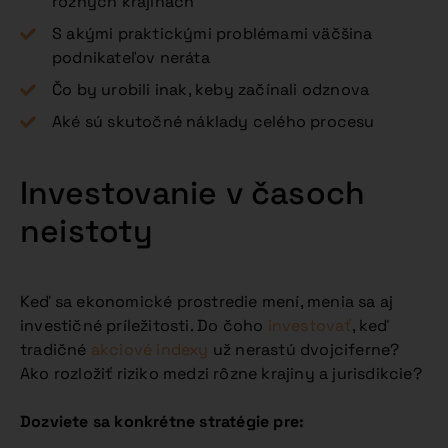
rôznych krajinách
S akými praktickými problémami väčšina
podnikateľov neráta
Čo by urobili inak, keby začínali odznova
Aké sú skutočné náklady celého procesu
Investovanie v časoch
neistoty
Keď sa ekonomické prostredie mení, menia sa aj
investičné príležitosti. Do čoho
investovať
, keď
tradičné
akciové indexy
už nerastú dvojciferne?
Ako rozložiť riziko medzi rôzne krajiny a jurisdikcie?
Dozviete sa konkrétne stratégie pre: