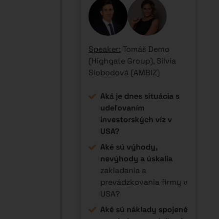
v USA a koľko to trvá?
11:20 -
Do čoho
12:00
investovať, keď
40 min
S&P 500 už
nerastie 15%
ročne?