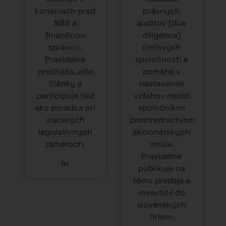
in
HARMONOGRAM
Ochrana majetku a
podnikania – Slovensko
alebo zahraničie?