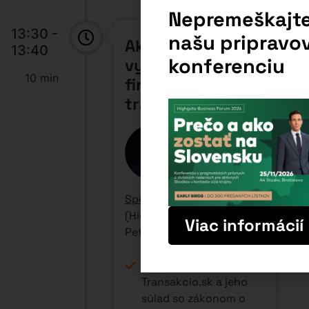
transakcií
13:40 -
Ako efektívnejšie
14:00
narábať so švarc
20 min
systémom?
Predstavenie
praktického
riešenia
Speaker:
Peter Varga