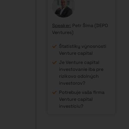
12:15 -
Obedová
13:15
prestávka
60 min
13:15 -
Prečo zostať na
13:30
Slovensku môže
15 min
byť múdre
rozhodnutie