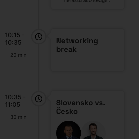
Moderator:
Peter Varga
(Highgate Group)
Speaker:
Patrik Koželuha
(Bříza & Trubač), Barbora
Paclíková (Bříza & Trubač)
Kúpa auta
na odpočet
DPH
Kúpa investičného
bytu
na odpočet DPH
Dane, odvody a iné
praktické právne a
daňové súvislosti
–