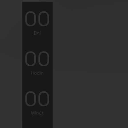
00
Sekúnd
Záznam z konferencie
Dátum:
18. 11. 2025
Miesto podujatia:
DoubleTree by Hilton
Bratislava