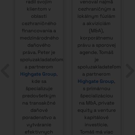
daňových a
ako 15 ročnú
právnych
prax s
štruktúr pre
transakčným
slovenských a
právnym
medzinárodných
poradenstvom,
klientov aj v
kedy
oblasti M&A,
vystupoval ako
private equity aj
právny poradca
venture
zastupujúci
kapitálových
predávajúcich
investícií. Radí
ako aj
tiež klientom pri
kupujúcich
nastavovaní
(investorov) pri
slovenských aj
viac ako 120
cezhraničných
transakciách na
investičných
slovenskom
fondov a
trhu. Klientom
zastupuje
tiež radí pri
klientov v
realizácii