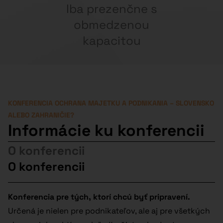
majetku od 100 000 EUR, ktorí sa chcú zorientovať vo
výzvach súčasnej doby.
Diverzifikácia totiž nie je len témou pri investovaní, ale
aj kľúčovým nástrojom ochrany majetku a podnikania.
Súčasná doba prináša rôzne lokálne právne, daňové a
spoločensko-politické výzvy, na ktoré sa oplatí byť
lepšie pripravený.
Uvažujete nad (čiastočným) presunom?
Dozviete sa,
ktorá z krajín je pre Vás a Vašu firmu najlepšia a aké
výhody či riziká sú s každou z nich spojené.
Zostávate na Slovensku?
Slovensko je zelená,
bezpečná a krásna krajina. Žiaľ, čelí však veľkým
výzvam. A našou úlohou na konferencii (aj v
poradenstve) je ukázať, ako fungovať na Slovensku