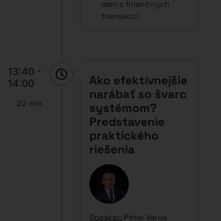
(Highgate Group)
14:00 -
Ako chrániť
14:35
majetok na
35 min
Slovensku: Od
rozvodu po
konkurz
Speaker:
Tomáš Demo
(Highgate Group), Peter