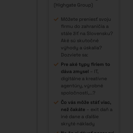
výbere krajiny, výhody
a nevýhody
podnikania zo
zahraničia
– právne,
daňové a praktické
aspekty
Prečo zvažovať
zahraničné holdingy
–
a kedy sa oplatia
Ako na vás budú
pozerať investori
– ak
máte firmu na
Slovensku vs. v
zahraničí