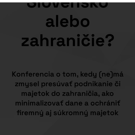
00
Dní
00
Hodín
00
Minút