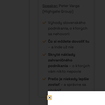
13:30 -
Ako sa legálne
13:40
vyhnúť dani z
10 min
finančných
transakcií?
Speaker:
Peter Varga
(Highgate Group), Hosť:
Peter Šebo (PS:Digital)
Prezentácia projektu
Transakcio.sk a jeho
súlad so zákonom o
dani z finančných