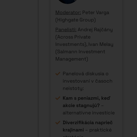
Daňové aspekty
medzinárodného
investovania
– čo si
môžete dovoliť a čo nie
Ochrana pred infláciou
– reálne možnosti pre
podnikateľov
12:00 -
Venture capital v
12:15
turbulentných
15 min
časoch –
Keynote speech