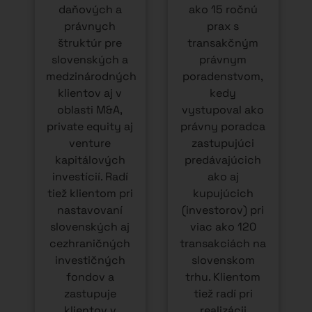
konaniach pred
právnych
NBS a
auditov (due
finančnou
diligence)
správou.
cieľových
Pravidelne
spoločností a
prednáša, píše
pomáha s
články a
nastavením
participuje tiež
vzťahov medzi
ako poradca pri
spoločníkmi
viacerých
prostredníctvom
legislatívnych
akcionárskych
zámeroch.
zmlúv.
Pravidelne
in
publikuje na
tému predaja a
investícií do
slovenských
firiem.