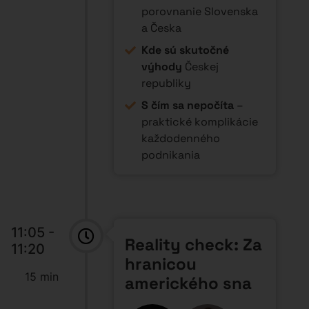
Speaker:
Tomáš Demo
(Highgate Group), Silvia
Slobodová (AMBIZ)
Aká je dnes situácia s
udeľovaním
investorských víz v
USA?
Aké sú výhody,
nevýhody a úskalia
zakladania a
prevádzkovania firmy v
USA?
Aké sú náklady spojené
s rozbehom podnikania