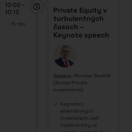
10:15 -
Networking
10:35
break
20 min
10:35 -
Slovensko vs.
11:05
Česko
30 min