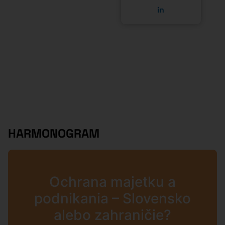
Kúpiť lístok
18. 11.
2025
08:00
Príchod,
-
registrácia hostí
08:45
a ranná kávička
45 min