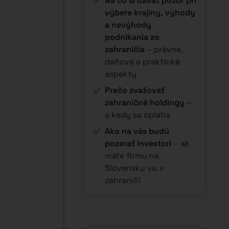
10:00 -
Private Equity v
10:15
turbulentných
15 min
časoch –
Keynote speech
Speaker:
Miroslav Boublík
(Across Private
Investments)
Keynote o
alternatívnych
investíciách, keď
tradičné trhy už
nerastú ako kedysi.