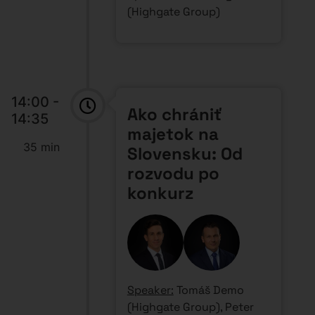
Varga (Highgate Group)
Praktické riziká
slovenského
podnikania a ich
riešenia:
Blokované účty a
exekúcie
– ako chrániť
osobný a firemný
majetok
Slovenské holdingy
–
kedy a ako ich využiť
Ochrana pred štátom
–
daňové úrady,
kontroly, "náhodné"
problémy
Keď sa rozvádzate
–
ako ochrániť firmu