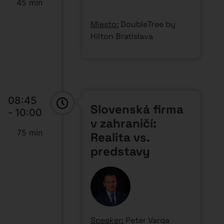
(Highgate Group)
Môžete preniesť svoju
firmu do zahraničia a
stále žiť na Slovensku?
Aké sú skutočné
výhody a úskalia?
Dozviete sa:
Pre aké typy firiem to
dáva zmysel
– IT,
digitálne a kreatívne
agentúry, výrobné
spoločnosti,...?
Čo vás môže stáť viac,
než čakáte
– exit daň a
iné dane a ďalšie
skryté náklady
Na čo si dávať pozor pri