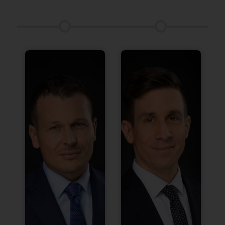
Peter
Tomáš
Varga
Demo
Highgate
Highgate
Group
Group
Peter Varga
Tomáš Demo
pôsobil päť
pracoval päť
rokov v
rokov pre
bratislavskej
bratislavskú
pobočke
pobočku
významnej
poprednej
medzinárodnej
globálnej
advokátskej
advokátskej
kancelárie 大成
kancelárie Allen
Dentons, kde
& Overy, kde sa
radil svojim
venoval najmä