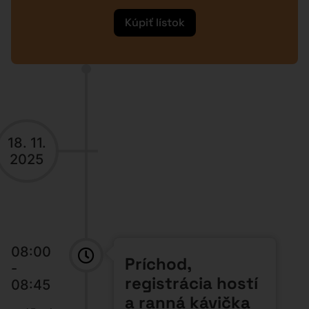
Miesto:
DoubleTree by
Hilton Bratislava
08:45
Slovenská firma
- 10:00
v zahraničí:
75 min
Realita vs.
predstavy
Speaker:
Peter Varga