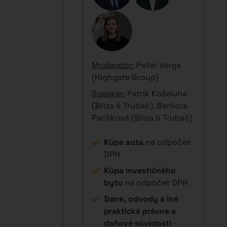
porovnanie Slovenska
a Česka
Kde sú skutočné
výhody
Českej
republiky
S čím sa nepočíta
–
praktické komplikácie
každodenného
podnikania
11:05 -
Reality check: Za
11:20
hranicou
15 min
amerického sna