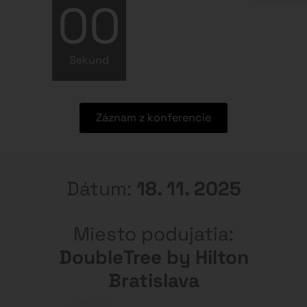
Iba prezenčne s
obmedzenou
kapacitou
KONFERENCIA OCHRANA MAJETKU A PODNIKANIA – SLOVENSKO
ALEBO ZAHRANIČIE?
Informácie ku konferencii
O konferencii
O konferencii
Konferencia pre tých, ktorí chcú byť pripravení.
Určená je nielen pre podnikateľov, ale aj pre všetkých
ekonomicky aktívnych ľudí s čistou hodnotou