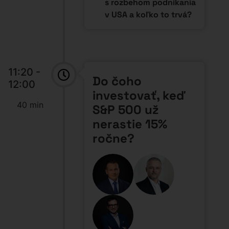
Moderator:
Peter Varga
(Highgate Group)
Panelisti:
Andrej Rajčány
(Across Private
Investments), Ivan Melay
(Salmann Investment
Management)
Panelová diskusia o
investovaní v časoch
neistoty:
Kam s peniazmi, keď
akcie stagnujú?
–
alternatívne investície
Diverzifikácia naprieč
krajinami
– praktické
stratégie