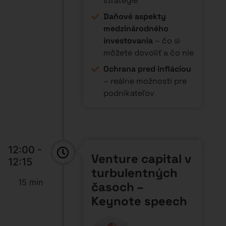
Speaker:
Petr Šíma (DEPO
Ventures)
Štatistiky výnosnosti
Venture capital
Je Venture capital
investovanie iba pre
rizikovo odolných
investorov?
Potrebuje vaša firma
Venture capital
investíciu?