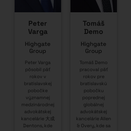
klientom v
cezhraničným a
oblasti
lokálnym fúziám
cezhraničného
a akvizíciám
financovania a
(M&A),
medzinárodného
korporátnemu
daňového
právu a sporovej
práva. Peter je
agende. Tomáš
spoluzakladateľom
je
a partnerom
spoluzakladateľom
Highgate Group
,
a partnerom
kde sa
Highgate Group
,
špecializuje
s primárnou
predovšetkým
špecializáciou
na transakčné
na M&A, private
daňové
equity a venture
poradenstvo a
kapitálové
vytváranie
investície.
efektívnych
Tomáš má viac