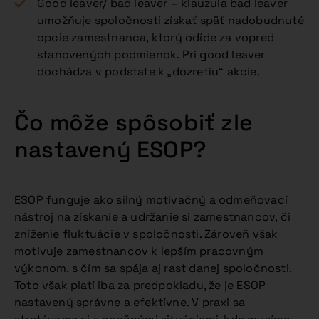
Good leaver/ bad leaver – klauzula bad leaver
umožňuje spoločnosti získať späť nadobudnuté
opcie zamestnanca, ktorý odíde za vopred
stanovených podmienok. Pri good leaver
dochádza v podstate k „dozretiu“ akcie.
Čo môže spôsobiť zle
nastavený ESOP?
ESOP funguje ako silný motivačný a odmeňovací
nástroj na získanie a udržanie si zamestnancov, či
zníženie fluktuácie v spoločnosti. Zároveň však
motivuje zamestnancov k lepším pracovným
výkonom, s čím sa spája aj rast danej spoločnosti.
Toto však platí iba za predpokladu, že je ESOP
nastavený správne a efektívne. V praxi sa