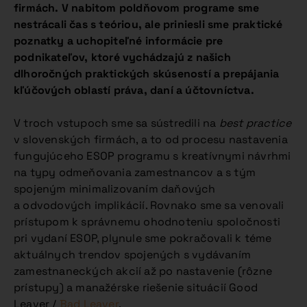
firmách. V nabitom poldňovom programe sme
nestrácali čas s teóriou, ale priniesli sme praktické
poznatky a uchopiteľné informácie pre
podnikateľov, ktoré vychádzajú z našich
dlhoročných praktických skúseností a prepájania
kľúčových oblastí práva, daní a účtovníctva.
V troch vstupoch sme sa sústredili na
best practice
v slovenských firmách, a to od procesu nastavenia
fungujúceho ESOP programu s kreatívnymi návrhmi
na typy odmeňovania zamestnancov a s tým
spojeným minimalizovaním daňových
a odvodových implikácií. Rovnako sme sa venovali
prístupom k správnemu ohodnoteniu spoločnosti
pri vydaní ESOP, plynule sme pokračovali k téme
aktuálnych trendov spojených s vydávaním
zamestnaneckých akcií až po nastavenie (rôzne
prístupy) a manažérske riešenie situácií Good
Leaver /
Bad Leaver
.