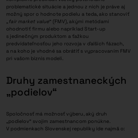
problematické situácie a jednou z nich je práve aj
možný spor o hodnote podielu a teda, ako stanoviť
„
fair market value
“ (FMV), akými metódami
ohodnotiť firmu alebo napríklad Start-up
s jedinečným produktom a ťažkou
predvídateľnosťou jeho rozvoja v ďalších fázach,
a na koho je vhodné sa obrátiť s vypracovaním FMV
pri vašom biznis modeli.
Druhy zamestnaneckých
„podielov“
Spoločnosť má možnosť výberu, aký druh
„podielov“ svojim zamestnancom ponúkne.
V podmienkach Slovenskej republiky ide najmä o: