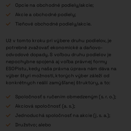
Opcie na obchodné podiely/akcie;
Akcie a obchodné podiely;
Tieňové obchodné podiely/akcie.
Už v tomto kroku pri výbere druhu podielov, je
potrebné zvažovať ekonomické a daňovo-
odvodové dopady. S voľbou druhu podielov je
nepochybne spojená aj voľba právnej formy
ESOPistu, kedy naša právna úprava nám dáva na
výber štyri možnosti, ktorých výber záleží od
konkrétnych reálií zamýšľanej štruktúry, a to:
Spoločnosť s ručením obmedzeným (s. r. o.);
Akciová spoločnosť (a. s.);
Jednoduchá spoločnosť na akcie (j. s. a.);
Družstvo; alebo