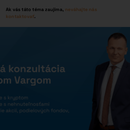
Ak vás táto téma zaujíma,
neváhajte nás
kontaktovať
.