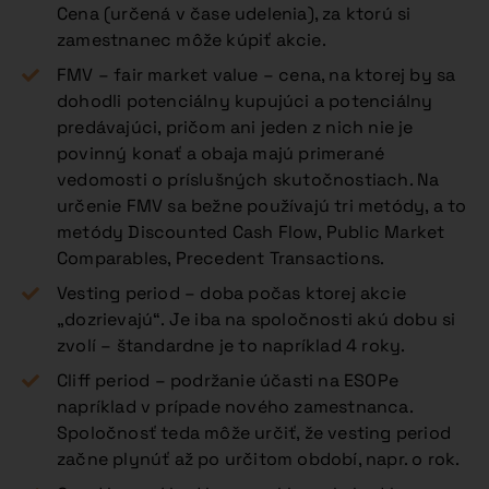
Cena (určená v čase udelenia), za ktorú si
zamestnanec môže kúpiť akcie.
FMV – fair market value – cena, na ktorej by sa
dohodli potenciálny kupujúci a potenciálny
predávajúci, pričom ani jeden z nich nie je
povinný konať a obaja majú primerané
vedomosti o príslušných skutočnostiach. Na
určenie FMV sa bežne používajú tri metódy, a to
metódy Discounted Cash Flow, Public Market
Comparables, Precedent Transactions.
Vesting period – doba počas ktorej akcie
„dozrievajú“. Je iba na spoločnosti akú dobu si
zvolí – štandardne je to napríklad 4 roky.
Cliff period – podržanie účasti na ESOPe
napríklad v prípade nového zamestnanca.
Spoločnosť teda môže určiť, že vesting period
začne plynúť až po určitom období, napr. o rok.