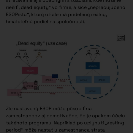
stretávame aj s opačnými situáciami, kde musíme
riešiť „dead equity“ vo firme, a síce „nepracujúceho
ESOPistu“, ktorý už ale má pridelený reálny,
hmatateľný podiel na spoločnosti.
Zle nastavený ESOP môže pôsobiť na
zamestnancov aj demotivačne, čo je opakom účelu
takéhoto programu. Napríklad po uplynutí „vesting
period“ môže nastať u zamestnanca strata