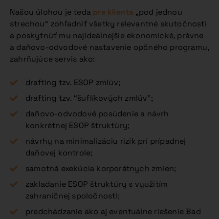
Našou úlohou je teda
pre klienta
„pod jednou
strechou“ zohľadniť všetky relevantné skutočnosti
a poskytnúť mu najideálnejšie ekonomické, právne
a daňovo-odvodové nastavenie opčného programu,
zahrňujúce servis ako:
drafting tzv. ESOP zmlúv;
drafting tzv. “šuflíkových zmlúv”;
daňovo-odvodové posúdenie a návrh
konkrétnej ESOP štruktúry;
návrhy na minimalizáciu rizík pri prípadnej
daňovej kontrole;
samotná exekúcia korporátnych zmien;
zakladanie ESOP štruktúry s využitím
zahraničnej spoločnosti;
predchádzanie ako aj eventuálne riešenie Bad