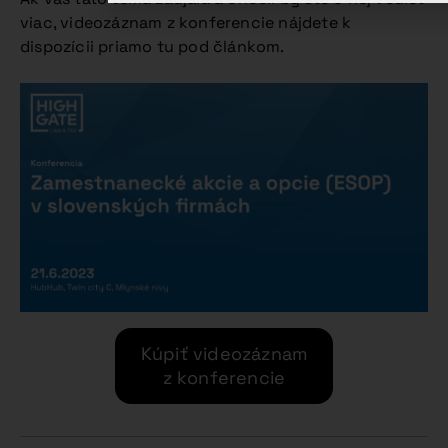
viac, videozáznam z konferencie nájdete k
dispozícii priamo tu pod článkom.
Kúpiť videozáznam
z konferencie