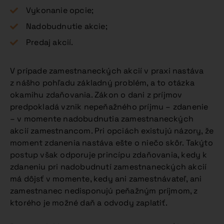
Vykonanie opcie;
Nadobudnutie akcie;
Predaj akcií.
V prípade zamestnaneckých akcií v praxi nastáva
z nášho pohľadu základný problém, a to otázka
okamihu zdaňovania. Zákon o dani z príjmov
predpokladá vznik nepeňažného príjmu – zdanenie
– v momente nadobudnutia zamestnaneckých
akcií zamestnancom. Pri opciách existujú názory, že
moment zdanenia nastáva ešte o niečo skôr. Takýto
postup však odporuje princípu zdaňovania, kedy k
zdaneniu pri nadobudnutí zamestnaneckých akcií
má dôjsť v momente, kedy ani zamestnávateľ, ani
zamestnanec nedisponujú peňažným príjmom, z
ktorého je možné daň a odvody zaplatiť.