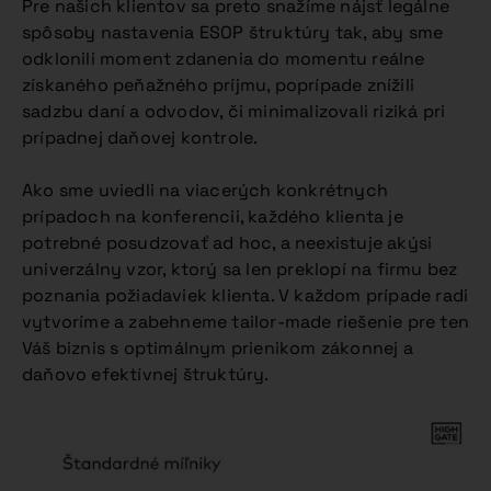
Pre našich klientov sa preto snažíme nájsť legálne
spôsoby nastavenia ESOP štruktúry tak, aby sme
odklonili moment zdanenia do momentu reálne
získaného peňažného príjmu, poprípade znížili
sadzbu daní a odvodov, či minimalizovali riziká pri
prípadnej daňovej kontrole.
Ako sme uviedli na viacerých konkrétnych
prípadoch na konferencii, každého klienta je
potrebné posudzovať ad hoc, a neexistuje akýsi
univerzálny vzor, ktorý sa len preklopí na firmu bez
poznania požiadaviek klienta. V každom prípade radi
vytvoríme a zabehneme tailor-made riešenie pre ten
Váš biznis s optimálnym prienikom zákonnej a
daňovo efektívnej štruktúry.