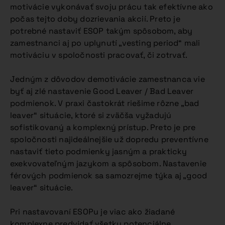
motivácie vykonávať svoju prácu tak efektívne ako
počas tejto doby dozrievania akcií. Preto je
potrebné nastaviť ESOP takým spôsobom, aby
zamestnanci aj po uplynutí „vesting period“ mali
motiváciu v spoločnosti pracovať, či zotrvať.
Jedným z dôvodov demotivácie zamestnanca vie
byť aj zlé nastavenie Good Leaver / Bad Leaver
podmienok. V praxi častokrát riešime rôzne „bad
leaver“ situácie, ktoré si zväčša vyžadujú
sofistikovaný a komplexný prístup. Preto je pre
spoločnosti najideálnejšie už dopredu preventívne
nastaviť tieto podmienky jasným a prakticky
exekvovateľným jazykom a spôsobom. Nastavenie
férových podmienok sa samozrejme týka aj „good
leaver“ situácie.
Pri nastavovaní ESOPu je viac ako žiadané
komplexne predvídať všetky potenciálne