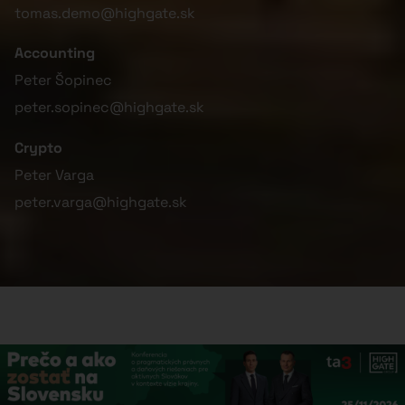
tomas.demo@highgate.sk
Accounting
Peter Šopinec
peter.sopinec@highgate.sk
Crypto
Peter Varga
peter.varga@highgate.sk