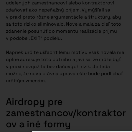
udelených zamestnancovi alebo kontraktorovi
zdaňovať ako nepeňažný príjem. Vymýšľali sa
v praxi preto rôzne argumentácie a štruktúry, aby
sa toto riziko eliminovalo. Novela mala za cieľ toto
zdanenie posunúť do momentu realizácie príjmu
v podobe „EXIT“ podielu.
Napriek určite ušľachtilému motívu však novela nie
úplne adresuje túto potrebu a javí sa, že môže byť
v praxi nevyužitá bez daňových rizík. Je teda
možné, že nová právna úprava ešte bude podliehať
určitým zmenám.
Airdropy pre
zamestnancov/kontraktor
ov a iné formy