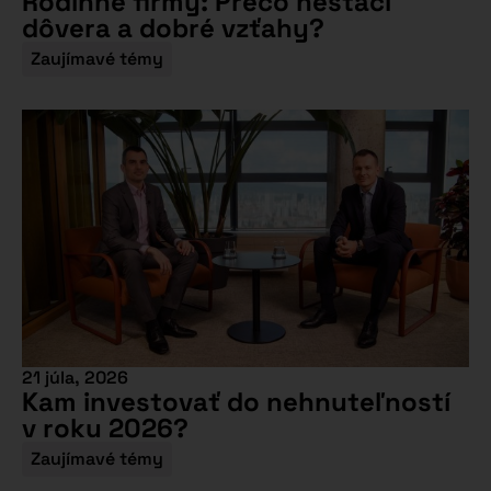
Rodinné firmy: Prečo nestačí
dôvera a dobré vzťahy?
Zaujímavé témy
21 júla, 2026
Kam investovať do nehnuteľností
v roku 2026?
Zaujímavé témy