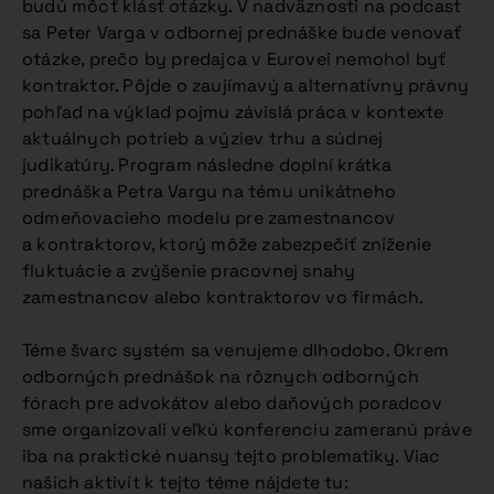
budú môcť klásť otázky. V nadväznosti na podcast
sa Peter Varga v odbornej prednáške bude venovať
otázke, prečo by predajca v Eurovei nemohol byť
kontraktor. Pôjde o zaujímavý a alternatívny právny
pohľad na výklad pojmu závislá práca v kontexte
aktuálnych potrieb a výziev trhu a súdnej
judikatúry. Program následne doplní krátka
prednáška Petra Vargu na tému unikátneho
odmeňovacieho modelu pre zamestnancov
a kontraktorov, ktorý môže zabezpečiť zníženie
fluktuácie a zvýšenie pracovnej snahy
zamestnancov alebo kontraktorov vo firmách.
Téme švarc systém sa venujeme dlhodobo. Okrem
odborných prednášok na rôznych odborných
fórach pre advokátov alebo daňových poradcov
sme organizovali veľkú konferenciu zameranú práve
iba na praktické nuansy tejto problematiky. Viac
našich aktivít k tejto téme nájdete tu: