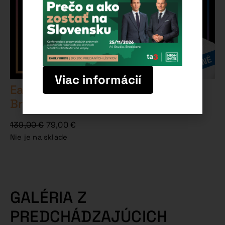
Viac informácií
Early Birds: Highgate Business
Brunch 15. 6. 2026 | Lab28
139,00
€
79,00
€
Nie je na sklade
GALÉRIA Z
PREDCHÁDZAJÚCICH