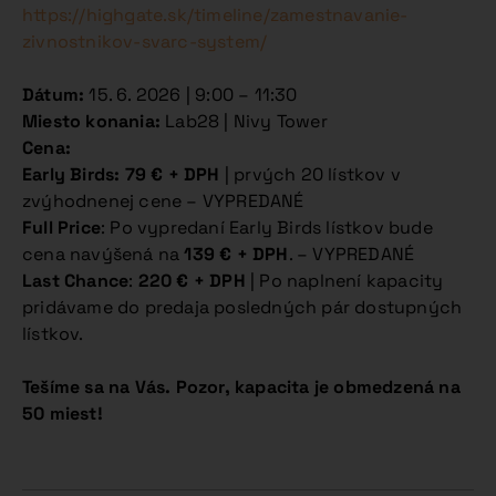
https://highgate.sk/timeline/zamestnavanie-
zivnostnikov-svarc-system/
Dátum:
15. 6. 2026 | 9:00 – 11:30
Miesto konania:
Lab28 | Nivy Tower
Cena:
Early Birds: 79 € + DPH
| prvých 20 lístkov v
zvýhodnenej cene – VYPREDANÉ
Full Price
: Po vypredaní Early Birds lístkov bude
cena navýšená na
139 € + DPH
. – VYPREDANÉ
Last Chance
:
220 € + DPH
| Po naplnení kapacity
pridávame do predaja posledných pár dostupných
lístkov.
Tešíme sa na Vás. Pozor, kapacita je obmedzená na
50 miest!