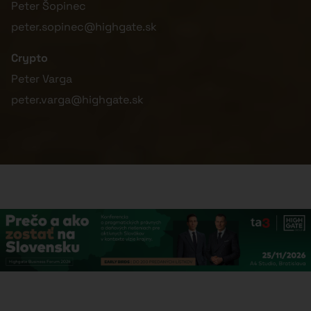
Peter Šopinec
peter.sopinec@highgate.sk
Crypto
Peter Varga
peter.varga@highgate.sk