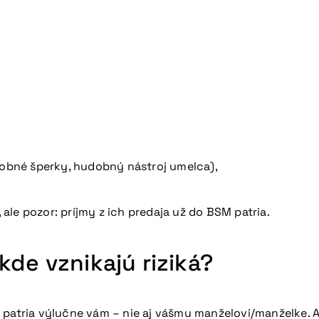
.
sobné šperky, hudobný nástroj umelca),
 ale pozor: príjmy z ich predaja už do BSM patria.
kde vznikajú riziká?
 patria výlučne vám – nie aj vášmu manželovi/manželke. 