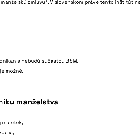
edmanželskú zmluvu“. V slovenskom práve tento inštitút n
podnikania nebudú súčasťou BSM,
 je možné.
niku manželstva
 majetok,
delia,