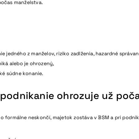
 počas manželstva.
 jedného z manželov, riziko zadlženia, hazardné správani
iká alebo je ohrozený,
cké súdne konanie.
 podnikanie ohrozuje už poč
o formálne neskončí, majetok zostáva v BSM a pri podn