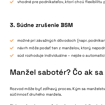
vhodné pre podnikateľov, ktorí chcú flexibilitu
3.
Súdne zrušenie BSM
možné pri závažných dôvodoch (napr. podnikanie
návrh môže podať ten z manželov, ktorý nepodn
súd rozhoduje individuálne – nejde o automati
Manžel sabotér? Čo ak sa
Rozvod môže byť zdĺhavý proces. Kým sa manželstv
súčinnosť druhého manžela.