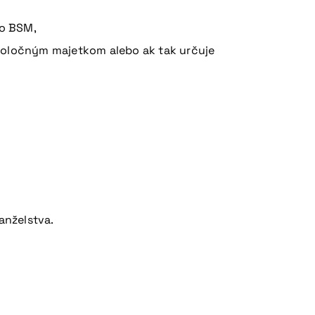
do BSM,
spoločným majetkom alebo ak tak určuje
anželstva.