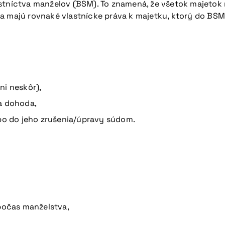
astníctva manželov (BSM). To znamená, že všetok majeto
a majú rovnaké vlastnícke práva k majetku, ktorý do BSM
ni neskôr),
a dohoda,
ebo do jeho zrušenia/úpravy súdom.
očas manželstva,