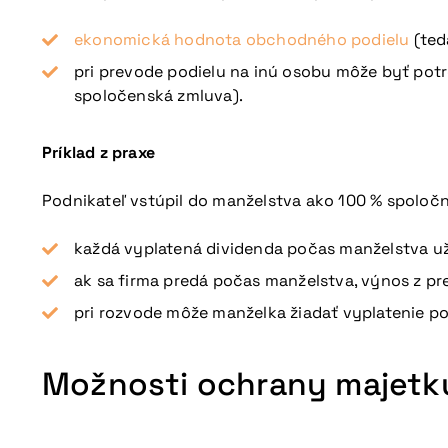
ekonomická hodnota obchodného podielu
(ted
pri prevode podielu na inú osobu môže byť pot
spoločenská zmluva).
Príklad z praxe
Podnikateľ vstúpil do manželstva ako 100 % spoločník 
každá vyplatená dividenda počas manželstva už
ak sa firma predá počas manželstva, výnos z pr
pri rozvode môže manželka žiadať vyplatenie 
Možnosti ochrany majetk