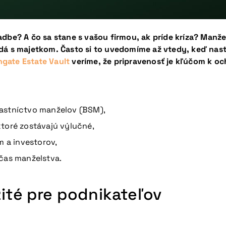
dbe? A čo sa stane s vašou firmou, ak príde kríza? Manžels
adá s majetkom. Často si to uvedomíme až vtedy, keď nast
hgate Estate Vault
veríme, že pripravenosť je kľúčom k oc
lastníctvo manželov (BSM),
toré zostávajú výlučné,
m a investorov,
očas manželstva.
žité pre podnikateľov