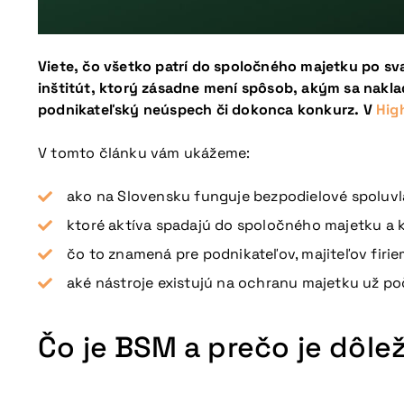
Viete, čo všetko patrí do spoločného majetku po sva
inštitút, ktorý zásadne mení spôsob, akým sa nakl
podnikateľský neúspech či dokonca konkurz. V
Hig
V tomto článku vám ukážeme:
ako na Slovensku funguje bezpodielové spoluv
ktoré aktíva spadajú do spoločného majetku a k
čo to znamená pre podnikateľov, majiteľov firie
aké nástroje existujú na ochranu majetku už p
Čo je BSM a prečo je dôle