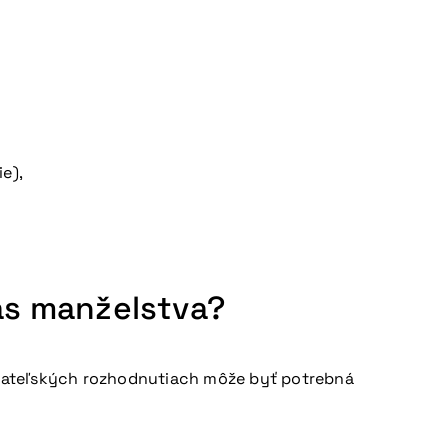
e),
as manželstva?
ikateľských rozhodnutiach môže byť potrebná