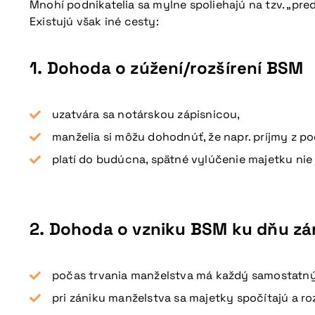
Mnohí podnikatelia sa mylne spoliehajú na tzv. „pr
Existujú však iné cesty:
1.
Dohoda o zúžení/rozšírení BSM
uzatvára sa notárskou zápisnicou,
manželia si môžu dohodnúť, že napr. príjmy z 
platí do budúcna, spätné vylúčenie majetku nie
2.
Dohoda o vzniku BSM ku dňu zá
počas trvania manželstva má každý samostatný
pri zániku manželstva sa majetky spočítajú a roz