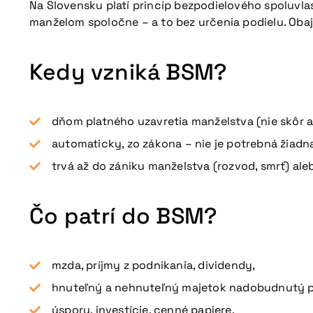
Na Slovensku platí princíp bezpodielového spoluvl
manželom spoločne – a to bez určenia podielu. Obaj
Kedy vzniká BSM?
dňom platného uzavretia manželstva (nie skôr a
automaticky, zo zákona – nie je potrebná žiadn
trvá až do zániku manželstva (rozvod, smrť) al
Čo patrí do BSM?
mzda, príjmy z podnikania, dividendy,
hnuteľný a nehnuteľný majetok nadobudnutý p
úspory, investície, cenné papiere,