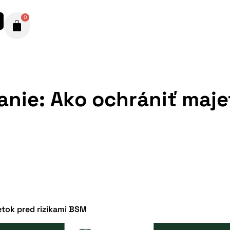
0
nie: Ako ochrániť maje
etok pred rizikami BSM