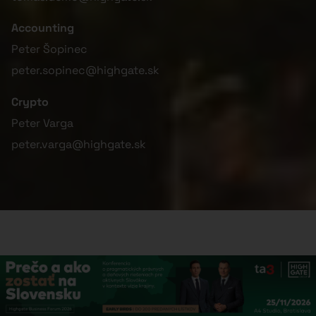
Accounting
Peter Šopinec
peter.sopinec@highgate.sk
Crypto
Peter Varga
peter.varga@highgate.sk