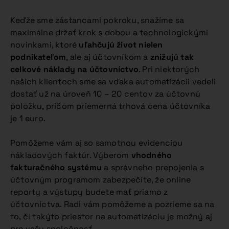
Keďže sme zástancami pokroku, snažíme sa
maximálne držať krok s dobou a technologickými
novinkami, ktoré
uľahčujú život nielen
podnikateľom
, ale aj účtovníkom a
znižujú tak
celkové náklady na účtovníctvo
. Pri niektorých
našich klientoch sme sa vďaka automatizácii vedeli
dostať už na úroveň 10 – 20 centov za účtovnú
položku, pričom priemerná trhová cena účtovníka
je 1 euro.
Pomôžeme vám aj so samotnou evidenciou
nákladových faktúr. Výberom
vhodného
fakturačného systému
a správneho prepojenia s
účtovným programom zabezpečíte, že online
reporty a výstupy budete mať priamo z
účtovníctva. Radi vám pomôžeme a pozrieme sa na
to, či takýto priestor na automatizáciu je možný aj
pre vašu spoločnosť.