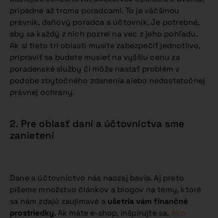
prípadne až troma poradcami. To je väčšinou
právnik, daňový poradca a účtovník. Je potrebné,
aby sa každý z nich pozrel na vec z jeho pohľadu.
Ak si tieto tri oblasti musíte zabezpečiť jednotlivo,
pripraviť sa budete musieť na vyššiu cenu za
poradenské služby či môže nastať problém v
podobe zbytočného zdanenia alebo nedostatočnej
právnej ochrany.
2. Pre oblasť daní a účtovníctva sme
zanietení
Dane a účtovníctvo nás naozaj bavia. Aj preto
píšeme množstvo článkov a blogov na témy, ktoré
sa nám zdajú zaujímavé a
ušetria vám finančné
prostriedky
. Ak máte e-shop, inšpirujte sa,
Ako