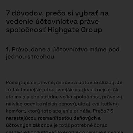
7 dôvodov, prečo si vybrať na
vedenie účtovníctva práve
spoločnosť Highgate Group
1. Právo, dane a účtovníctvo máme pod
jednou strechou
Poskytujeme právne, daňové a účtovné služby. Je
to tak lacnejšie, efektívnejšie a aj kvalitnejšie! Ak
ste malá alebo stredne veľká spoločnosť, práve vy
najviac oceníte nielen cenový, ale aj kvalitatívny
komfort, ktorý toto spojenie prináša. Prečo? S
narastajúcou rozmanitosťou daňových a
účtovných zákonov
je totiž potrebné čoraz
častejšie konzultovať akékoľvek operácie s dvoma,