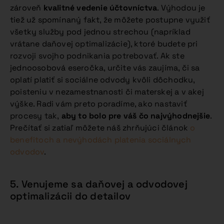
zároveň
kvalitné vedenie účtovníctva
. Výhodou je
tiež už spomínaný fakt, že môžete postupne využiť
všetky služby pod jednou strechou (napríklad
vrátane daňovej optimalizácie), ktoré budete pri
rozvoji svojho podnikania potrebovať. Ak ste
jednoosobová eseročka, určite vás zaujíma, či sa
oplatí platiť si sociálne odvody kvôli dôchodku,
poisteniu v nezamestnanosti či materskej a v akej
výške. Radi vám preto poradíme, ako nastaviť
procesy tak,
aby to bolo pre váš čo najvýhodnejšie
.
Prečítať si zatiaľ môžete náš zhrňujúci článok
o
benefitoch a nevýhodách platenia sociálnych
odvodov
.
5. Venujeme sa daňovej a odvodovej
optimalizácii do detailov