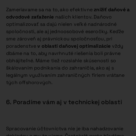
Zameriavame sa na to, ako efektívne
znížiť daňové a
odvodové zaťaženie
našich klientov. Daňovo
optimalizovať sa dajú nielen veľké nadnárodné
spoločnosti, ale aj jednoosobové eseročky. Keďže
sme zároveň aj právnickou spoločnosťou, pri
poradenstve
v oblasti daňovej optimalizácie
vždy
dbáme na to, aby navrhnuté riešenia boli právne
obhájiteľné. Máme tiež rozsiahle skúsenosti so
škálovaním podnikania do zahraničia, ako aj s
legálnym využívaním zahraničných firiem vrátane
tých offshorových.
6. Poradíme vám aj v technickej oblasti
Spracovanie účtovníctva nie je iba nahadzovanie
dokladov a my to vieme. Častokrát preto hľadáme