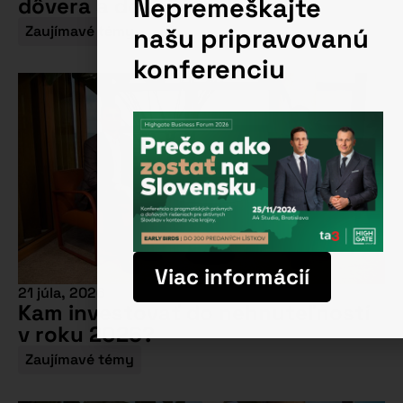
Nepremeškajte
dôvera a dobré vzťahy?
našu pripravovanú
Zaujímavé témy
konferenciu
Viac informácií
21 júla, 2026
Kam investovať do nehnuteľností
v roku 2026?
Zaujímavé témy