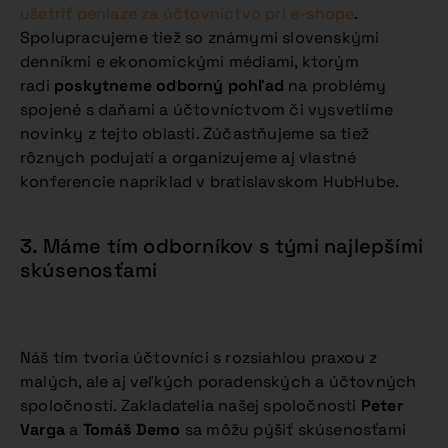
ušetriť peniaze za účtovníctvo pri e-shope
.
Spolupracujeme tiež so známymi slovenskými
denníkmi e ekonomickými médiami, ktorým
radi
poskytneme odborný pohľad
na problémy
spojené s daňami a účtovníctvom či vysvetlíme
novinky z tejto oblasti. Zúčastňujeme sa tiež
rôznych podujatí a organizujeme aj vlastné
konferencie napríklad v bratislavskom HubHube.
3. Máme tím odborníkov s tými najlepšími
skúsenosťami
Náš tím tvoria účtovníci s rozsiahlou praxou z
malých, ale aj veľkých poradenských a účtovných
spoločností. Zakladatelia našej spoločnosti
Peter
Varga
a
Tomáš Demo
sa môžu pýšiť skúsenosťami