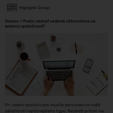
Highgate Group
Domov
>
Prečo nechať vedenie účtovníctva na
externú spoločnosť?
Pri vedení spoločnosti musíte dennodenne riešiť
záležitosti najrôznejšieho typu. Nezáleží pritom na