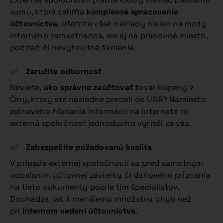
sumu, ktorá zahŕňa
komplexné spracovanie
účtovníctva
. Ušetríte však náklady nielen na mzdy
interného zamestnanca, ale aj na pracovné miesto,
počítač či nevyhnutné školenia.
Zaručíte odbornosť
Neviete,
ako správne zaúčtovať
tovar kúpený z
Číny, ktorý ste následne predali do USA? Namiesto
zdĺhavého hľadania informácií na internete to
externá spoločnosť jednoducho vyrieši za vás.
Zabezpečíte požadovanú kvalita
V prípade externej spoločnosti sa pred samotným
odoslaním účtovnej závierky či daňového priznania
na tieto dokumenty pozrie tím špecialistov.
Dochádza tak k menšiemu množstvu chýb než
pri
internom vedení účtovníctva
.