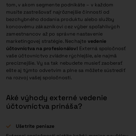
tom, v akom segmente podnikáte – v každom
musíte zastrešovať najrôznejšie činnosti od
bezchybného dodania produktu alebo služby
koncovému zákazníkovi cez výber spoľahlivých
zamestnancov až po správne nastavenie
marketingovej stratégie. Nechajte
vedenie
účtovníctva na profesionálov!
Externá spoločnosť
vaše účtovníctvo zvládne rýchlejšie, ale najmä
precíznejšie. Vy sa tak nebudete musieť zaoberať
ešte aj týmto odvetvím a plne sa môžete sústrediť
na rozvoj vašej spoločnosti.
Aké výhody externé vedenie
účtovníctva prináša?
Ušetríte peniaze
Externej spoločnosti platíte každý mesiac paušálnu