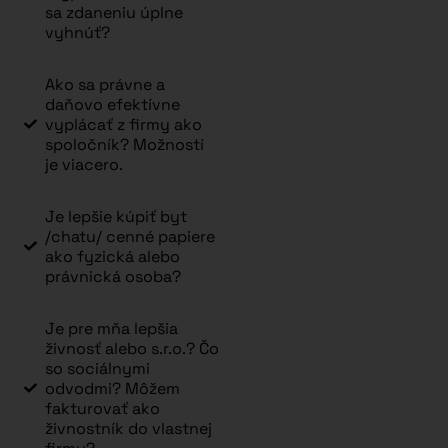
sa zdaneniu úplne
vyhnúť?
Ako sa právne a
daňovo efektívne
vyplácať z firmy ako
spoločník? Možností
je viacero.
Je lepšie kúpiť byt
/chatu/ cenné papiere
ako fyzická alebo
právnická osoba?
Je pre mňa lepšia
živnosť alebo s.r.o.? Čo
so sociálnymi
odvodmi? Môžem
fakturovať ako
živnostník do vlastnej