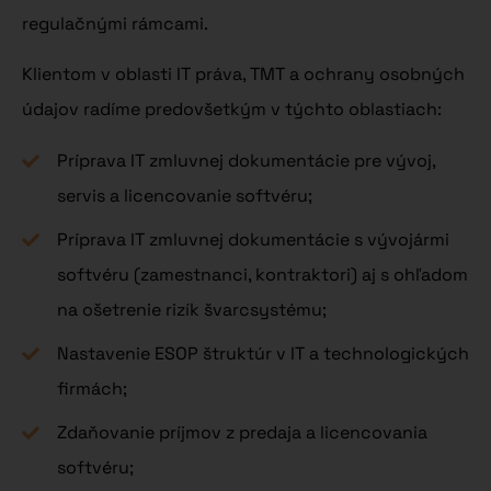
regulačnými rámcami.
Klientom v oblasti IT práva, TMT a ochrany osobných
údajov radíme predovšetkým v týchto oblastiach:
Príprava IT zmluvnej dokumentácie pre vývoj,
servis a licencovanie softvéru;
Príprava IT zmluvnej dokumentácie s vývojármi
softvéru (zamestnanci, kontraktori) aj s ohľadom
na ošetrenie rizík švarcsystému;
Nastavenie ESOP štruktúr v IT a technologických
firmách;
Zdaňovanie príjmov z predaja a licencovania
softvéru;