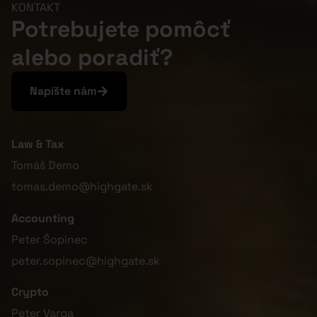
KONTAKT
Potrebujete pomôcť
alebo poradiť?
Napíšte nám
Law & Tax
Tomáš Demo
tomas.demo@highgate.sk
Accounting
Peter Šopinec
peter.sopinec@highgate.sk
Crypto
Peter Varga