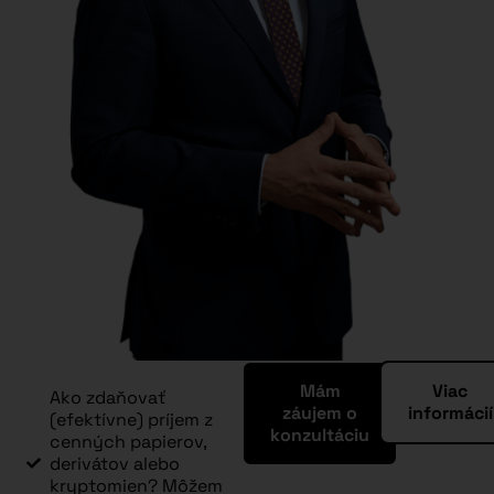
Mám
Viac
Ako zdaňovať
záujem o
informácií
(efektívne) príjem z
konzultáciu
cenných papierov,
derivátov alebo
kryptomien? Môžem