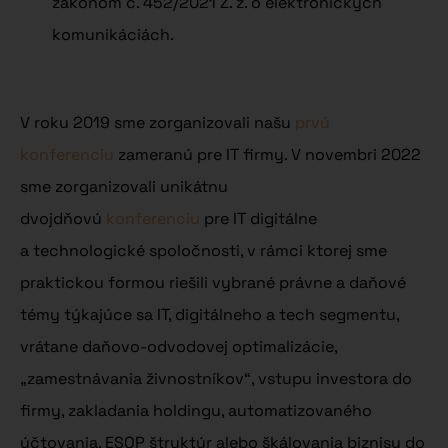
zákonom č. 452/2021 Z. z. o elektronických
komunikáciách.
V roku 2019 sme zorganizovali našu
prvú
konferenciu
zameranú pre IT firmy. V novembri 2022
sme zorganizovali unikátnu
dvojdňovú
konferenciu
pre IT digitálne
a technologické spoločnosti, v rámci ktorej sme
praktickou formou riešili vybrané právne a daňové
témy týkajúce sa IT, digitálneho a tech segmentu,
vrátane daňovo-odvodovej optimalizácie,
„zamestnávania živnostníkov“, vstupu investora do
firmy, zakladania holdingu, automatizovaného
účtovania, ESOP štruktúr alebo škálovania biznisu do