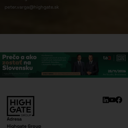
peter.varga@highgate.sk
Adresa
Highgate Group