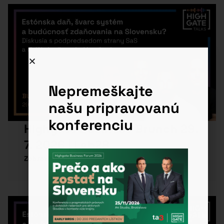
Nepremeškajte
našu pripravovanú
konferenciu
Highgate Business Brunch 29.
7. 2026 | Lab28
Zobraziť viac