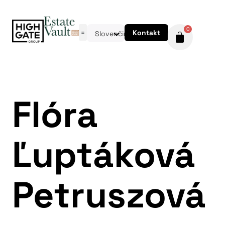
0
Kontakt
Slovenčina
Flóra
Ľuptáková
Petruszová