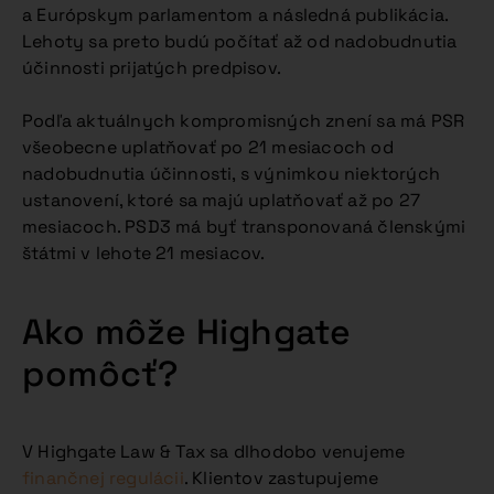
a Európskym parlamentom a následná publikácia.
Lehoty sa preto budú počítať až od nadobudnutia
účinnosti prijatých predpisov.
Podľa aktuálnych kompromisných znení sa má PSR
všeobecne uplatňovať po 21 mesiacoch od
nadobudnutia účinnosti, s výnimkou niektorých
ustanovení, ktoré sa majú uplatňovať až po 27
mesiacoch. PSD3 má byť transponovaná členskými
štátmi v lehote 21 mesiacov.
Ako môže Highgate
pomôcť?
V Highgate Law & Tax sa dlhodobo venujeme
finančnej regulácii
. Klientov zastupujeme