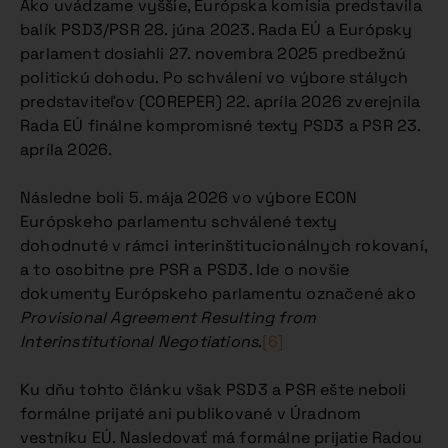
Ako uvádzame vyššie, Európska komisia predstavila
balík PSD3/PSR 28. júna 2023. Rada EÚ a Európsky
parlament dosiahli 27. novembra 2025 predbežnú
politickú dohodu. Po schválení vo výbore stálych
predstaviteľov (COREPER) 22. apríla 2026 zverejnila
Rada EÚ finálne kompromisné texty PSD3 a PSR 23.
apríla 2026.
Následne boli 5. mája 2026 vo výbore ECON
Európskeho parlamentu schválené texty
dohodnuté v rámci interinštitucionálnych rokovaní,
a to osobitne pre PSR a PSD3. Ide o novšie
dokumenty Európskeho parlamentu označené ako
Provisional Agreement Resulting from
Interinstitutional Negotiations
.
[6]
Ku dňu tohto článku však PSD3 a PSR ešte neboli
formálne prijaté ani publikované v Úradnom
vestníku EÚ. Nasledovať má formálne prijatie Radou