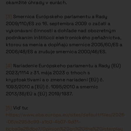
okamžité úhrady v eurách.
[3]
Smernica Európskeho parlamentu a Rady
2009/110/ES zo 16. septembra 2009 o začatí a
vykonávaní činností a dohľade nad obozretným
podnikaním inštitúcií elektronického peňažníctva,
ktorou sa menia a dopĺňajú smernice 2005/60/ES a
2006/48/ES a zrušuje smernica 2000/46/ES.
[4]
Nariadenie Európskeho parlamentu a Rady (EÚ)
2023/1114 z 31. mája 2023 o trhoch s
kryptoaktívami a o zmene nariadení (EÚ) č.
1093/2010 a (EÚ) č. 1095/2010 a smerníc
2013/36/EÚ a (EÚ) 2019/1937.
[5]
Viď tu:
https://www.eba.europa.eu/sites/default/files/2025
-06/e2958c99-a1b0-4b07-9d31-
bcba0a28dbe7/Opinion%20on%20the%20interplay