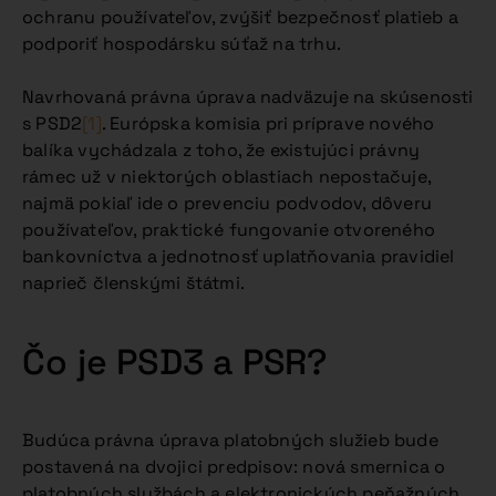
ochranu používateľov, zvýšiť bezpečnosť platieb a
podporiť hospodársku súťaž na trhu.
Navrhovaná právna úprava nadväzuje na skúsenosti
s PSD2
[1]
. Európska komisia pri príprave nového
balíka vychádzala z toho, že existujúci právny
rámec už v niektorých oblastiach nepostačuje,
najmä pokiaľ ide o prevenciu podvodov, dôveru
používateľov, praktické fungovanie otvoreného
bankovníctva a jednotnosť uplatňovania pravidiel
naprieč členskými štátmi.
Čo je PSD3 a PSR?
Budúca právna úprava platobných služieb bude
postavená na dvojici predpisov: nová smernica o
platobných službách a elektronických peňažných