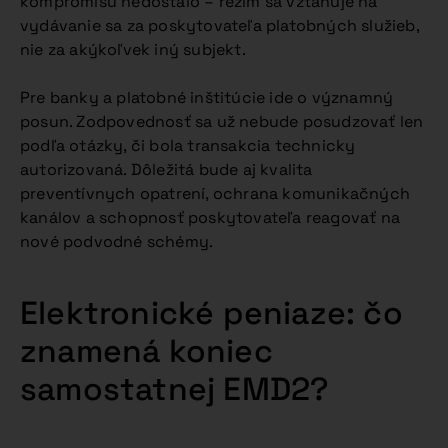
kompromisu nedostalo – režim sa vzťahuje na
vydávanie sa za poskytovateľa platobných služieb,
nie za akýkoľvek iný subjekt.
Pre banky a platobné inštitúcie ide o významný
posun. Zodpovednosť sa už nebude posudzovať len
podľa otázky, či bola transakcia technicky
autorizovaná. Dôležitá bude aj kvalita
preventívnych opatrení, ochrana komunikačných
kanálov a schopnosť poskytovateľa reagovať na
nové podvodné schémy.
Elektronické peniaze: čo
znamená koniec
samostatnej EMD2?