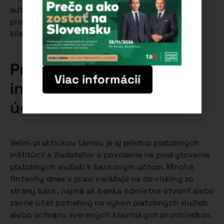
autentifikačných metód, onboardingových
procesov, zákazníckej podpory a informovania
klientov.
Prístup platobných
Viac informácií
inštitúcií k bankovým
účtom
Veľmi praktickou témou je aj prístup platobných
inštitúcií a žiadateľov o povolenie na poskytovanie
platobných služieb k bankovým účtom. Mnohé
fintechy dnes v praxi narážajú na de-risking zo
strany bánk, najmä ak banka odmietne otvoriť alebo
zavrie účet potrebný na výkon platobných služieb
alebo ochranu zverených klientskych prostriedkov.