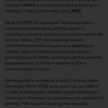
službách (
PSD3
) a nové nariadenie o platobných
službách v rámci vnútorného trhu (
PSR
).
Zatiaľ čo PSD3 má upravovať najmä autorizáciu,
prudenciálne požiadavky, dohľad, agentov,
pobočky a prechod existujúcich poskytovateľov do
nového režimu, PSR má obsahovať priamo
uplatniteľné pravidlá poskytovania platobných
služieb, najmä informačné povinnosti, práva a
povinnosti používateľov a poskytovateľov, pravidlá
zodpovednosti, anti-fraud opatrenia, SCA a
otvorené bankovníctvo.
Cieľom použitia nariadenia je znížiť rozdiely medzi
členskými štátmi. PSD2 bola smernica, čo viedlo k
rozdielnej transpozícii, rozdielnej praxi dohľadu a v
niektorých oblastiach aj k priestoru pre regulatornú
arbitráž. PSR má veľkú časť týchto pravidiel