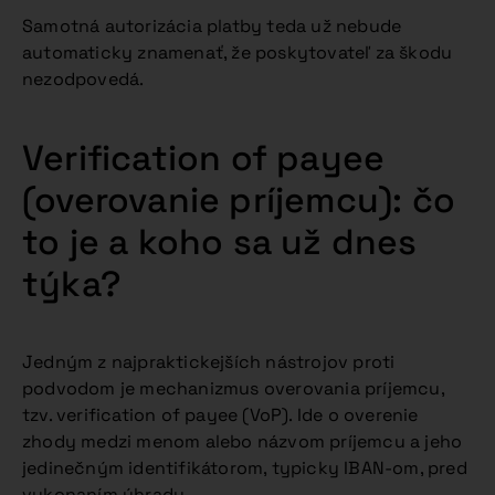
Samotná autorizácia platby teda už nebude
automaticky znamenať, že poskytovateľ za škodu
nezodpovedá.
Verification of payee
(overovanie príjemcu): čo
to je a koho sa už dnes
týka?
Jedným z najpraktickejších nástrojov proti
podvodom je mechanizmus overovania príjemcu,
tzv. verification of payee (VoP). Ide o overenie
zhody medzi menom alebo názvom príjemcu a jeho
jedinečným identifikátorom, typicky IBAN-om, pred
vykonaním úhrady.