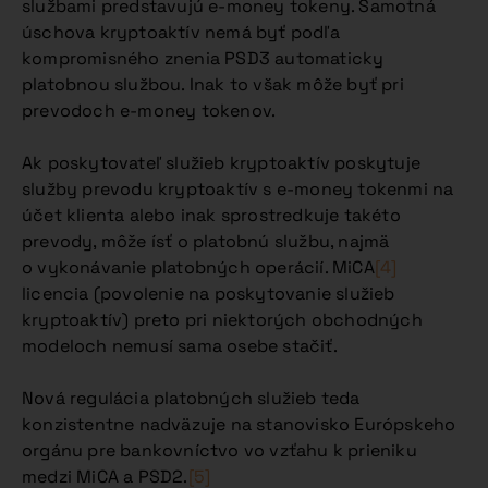
službami predstavujú e-money tokeny. Samotná
úschova kryptoaktív nemá byť podľa
kompromisného znenia PSD3 automaticky
platobnou službou. Inak to však môže byť pri
prevodoch e-money tokenov.
Ak poskytovateľ služieb kryptoaktív poskytuje
služby prevodu kryptoaktív s e-money tokenmi na
účet klienta alebo inak sprostredkuje takéto
prevody, môže ísť o platobnú službu, najmä
o vykonávanie platobných operácií. MiCA
[4]
licencia (povolenie na poskytovanie služieb
kryptoaktív) preto pri niektorých obchodných
modeloch nemusí sama osebe stačiť.
Nová regulácia platobných služieb teda
konzistentne nadväzuje na stanovisko Európskeho
orgánu pre bankovníctvo vo vzťahu k prieniku
medzi MiCA a PSD2.
[5]