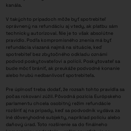
kanála.
V takýchto prípadoch môže byť spotrebiteľ
oprávnený na refundáciu aj vtedy, ak platbu sám
technicky autorizoval. Nie je to však absolútne
pravidlo. Podľa kompromisného znenia má byť
refundácia viazaná najmä na situácie, keď
spotrebiteľ bez zbytočného odkladu oznámi
podvod poskytovateľovi a polícii. Poskytovateľ sa
bude môcť brániť, ak preukáže podvodné konanie
alebo hrubú nedbanlivosť spotrebiteľa.
Pre úplnosť treba dodať, že rozsah tohto pravidla sa
počas rokovaní zúžil. Pôvodná pozícia Európskeho
parlamentu chcela osobitný režim refundácie
rozšíriť aj na prípady, keď sa podvodník vydáva za
iné dôveryhodné subjekty, napríklad políciu alebo
daňový úrad. Toto rozšírenie sa do finálneho