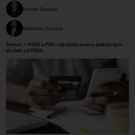
Roman Baranec
Radoslav Gulassa
Domov
>
PSD3 a PSR: najväčšia zmena platobných
služieb od PSD2