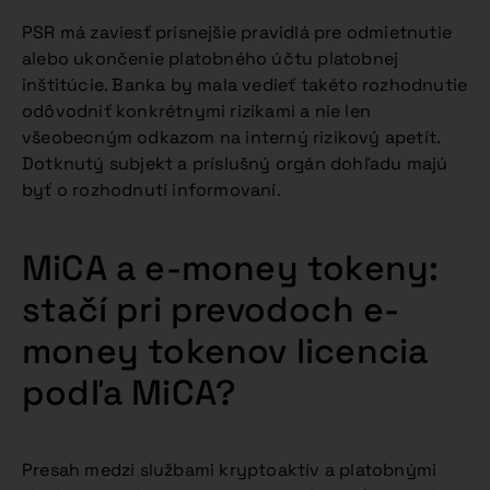
PSR má zaviesť prísnejšie pravidlá pre odmietnutie
alebo ukončenie platobného účtu platobnej
inštitúcie. Banka by mala vedieť takéto rozhodnutie
odôvodniť konkrétnymi rizikami a nie len
všeobecným odkazom na interný rizikový apetít.
Dotknutý subjekt a príslušný orgán dohľadu majú
byť o rozhodnutí informovaní.
MiCA a e-money tokeny:
stačí pri prevodoch e-
money tokenov licencia
podľa MiCA?
Presah medzi službami kryptoaktív a platobnými