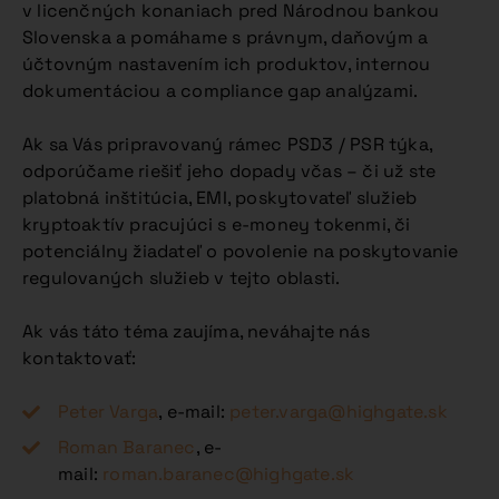
v licenčných konaniach pred Národnou bankou
Slovenska a pomáhame s právnym, daňovým a
účtovným nastavením ich produktov, internou
dokumentáciou a compliance gap analýzami.
Ak sa Vás pripravovaný rámec PSD3 / PSR týka,
odporúčame riešiť jeho dopady včas – či už ste
platobná inštitúcia, EMI, poskytovateľ služieb
kryptoaktív pracujúci s e-money tokenmi, či
potenciálny žiadateľ o povolenie na poskytovanie
regulovaných služieb v tejto oblasti.
Ak vás táto téma zaujíma, neváhajte nás
kontaktovať:
Peter Varga
, e-mail:
peter.varga@highgate.sk
Roman Baranec
, e-
mail:
roman.baranec@highgate.sk