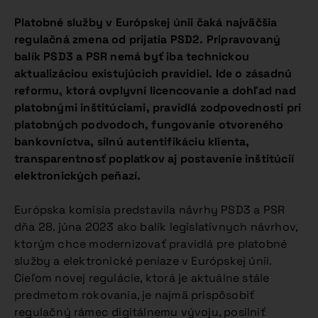
Platobné služby v Európskej únii čaká najväčšia
regulačná zmena od prijatia PSD2. Pripravovaný
balík PSD3 a PSR nemá byť iba technickou
aktualizáciou existujúcich pravidiel. Ide o zásadnú
reformu, ktorá ovplyvní licencovanie a dohľad nad
platobnými inštitúciami, pravidlá zodpovednosti pri
platobných podvodoch, fungovanie otvoreného
bankovníctva, silnú autentifikáciu klienta,
transparentnosť poplatkov aj postavenie inštitúcií
elektronických peňazí.
Európska komisia predstavila návrhy PSD3 a PSR
dňa 28. júna 2023 ako balík legislatívnych návrhov,
ktorým chce modernizovať pravidlá pre platobné
služby a elektronické peniaze v Európskej únii.
Cieľom novej regulácie, ktorá je aktuálne stále
predmetom rokovania, je najmä prispôsobiť
regulačný rámec digitálnemu vývoju, posilniť