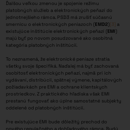
Ďalšou veľkou zmenou je spojenie režimu
platobných služieb a elektronických peňazí do
jednotnejšieho rámca. PSD3 má zrušiť súčasnú
smernicu o elektronických peniazoch (
EMD2
)
[3]
a
existujúce inštitúcie elektronických peňazí (
EMI
)
majú byť po novom posudzované ako osobitná
kategória platobných inštitúcií.
To neznamená, že elektronické peniaze stratia
všetky svoje špecifiká. Naďalej má byť zachovaná
osobitosť elektronických peňazí, najmä pri ich
vydávaní, distribúcii, spätnej výmene, kapitálových
požiadavkách pre EMI a ochrane klientskych
prostriedkov. Z praktického hľadiska však EMI
prestanú fungovať ako úplne samostatné subjekty
oddelené od platobných inštitúcií.
Pre existujúce EMI bude dôležitý prechod do
nového regulačného a dohľadového rámca. Budú