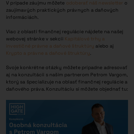
V prípade záujmu môžete
odoberať náš newsletter
o
zaujímavých praktických právnych a daňových
informáciách.
Viac z oblasti finančnej regulácie nájdete na našej
webovej stránke v sekcii
Kapitálové trhy a
investičné právne a daňové štruktúry
alebo aj
Krypto a právne a daňové štruktúry
.
Svoje konkrétne otázky môžete prípadne adresovať
aj na konzultácii s naším partnerom Petrom Vargom,
ktorý sa špecializuje na oblasť finančnej regulácie a
daňového práva. Konzultáciu si môžete objednať tu: