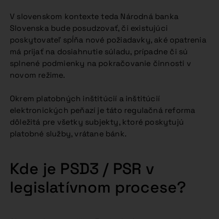
V slovenskom kontexte teda Národná banka
Slovenska bude posudzovať, či existujúci
poskytovateľ spĺňa nové požiadavky, aké opatrenia
má prijať na dosiahnutie súladu, prípadne či sú
splnené podmienky na pokračovanie činnosti v
novom režime.
Okrem platobných inštitúcií a inštitúcií
elektronických peňazí je táto regulačná reforma
dôležitá pre všetky subjekty, ktoré poskytujú
platobné služby, vrátane bánk.
Kde je PSD3 / PSR v
legislatívnom procese?