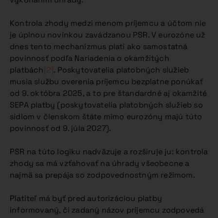
Kontrola zhody medzi menom príjemcu a účtom nie
je úplnou novinkou zavádzanou PSR. V eurozóne už
dnes tento mechanizmus platí ako samostatná
povinnosť podľa Nariadenia o okamžitých
platbách
[2]
. Poskytovatelia platobných služieb
musia službu overenia príjemcu bezplatne ponúkať
od 9. októbra 2025, a to pre štandardné aj okamžité
SEPA platby (poskytovatelia platobných služieb so
sídlom v členskom štáte mimo eurozóny majú túto
povinnosť od 9. júla 2027).
PSR na túto logiku nadväzuje a rozširuje ju: kontrola
zhody sa má vzťahovať na úhrady všeobecne a
najmä sa prepája so zodpovednostným režimom.
Platiteľ má byť pred autorizáciou platby
informovaný, či zadaný názov príjemcu zodpovedá