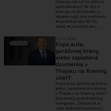
Ukazujú návod na daňovú
optimalizáciu? Ak žijú a
pracujú na Slovensku, v
zásade majú dve možnosti:
➡ podnikať ako SK FO,
alebo ➡ podnikať ako ...
5 júna, 2025
Kúpa auta,
garážovej brány
alebo zaplatená
dovolenka v
Thajsku na firemný
účet?
Kúpa auta, garážovej brány
alebo zaplatená dovolenka
v Thajsku na firemný účet?
Slovenský podnikateľský
evergreen… Častokrát si
však štatutári/spoločníci