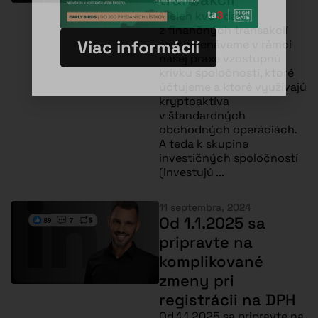
Nielen kvôli dani
z finančných transakcií
Viac informácií
zaznamenávame v rámci
našej praxe vzostupnú
krivku spoločností, ktoré
účtujeme a ktoré využívajú
kryptoaktíva
v štandardných
obchodných operáciách.
A teda k skupine
investičných spoločností
(investujú ...
11 septembra, 2024
Od 1.1.2025 sa
pripravte na
komplikované
zmeny pri
registrácii na DPH
Od 1.1.2025 sa pripravte na