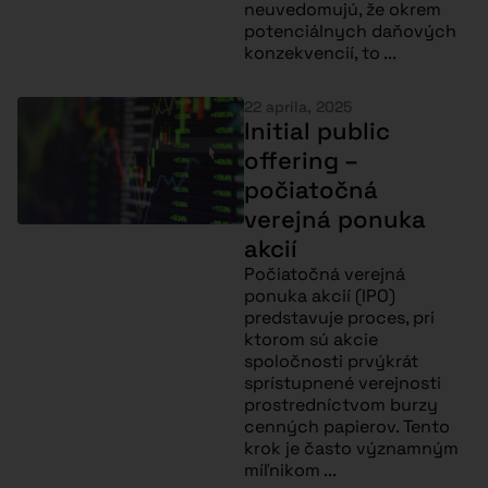
neuvedomujú, že okrem
potenciálnych daňových
konzekvencií, to ...
22 apríla, 2025
Initial public
offering –
počiatočná
verejná ponuka
akcií
Počiatočná verejná
ponuka akcií (IPO)
predstavuje proces, pri
ktorom sú akcie
spoločnosti prvýkrát
sprístupnené verejnosti
prostredníctvom burzy
cenných papierov. Tento
krok je často významným
míľnikom ...