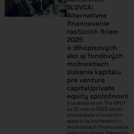
SLOVCA:
Alternatívne
financovanie
rastúcich firiem
2025
o dlhopisových
ako aj fondových
možnostiach
získania kapitálu
pre venture
capital/private
equity spoločnosti
V bratislavskom The SPOT
sa 12. marca 2025 stretli
podnikatelia a investiční
experti na konferencii o
možnostiach financovania
rastúcich firiem. Odborníci