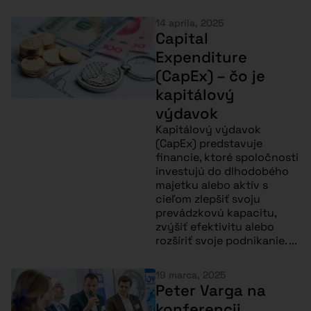
14 apríla, 2025
Capital
Expenditure
(CapEx) – čo je
kapitálový
výdavok
Kapitálový výdavok
(CapEx) predstavuje
financie, ktoré spoločnosti
investujú do dlhodobého
majetku alebo aktív s
cieľom zlepšiť svoju
prevádzkovú kapacitu,
zvýšiť efektivitu alebo
rozšíriť svoje podnikanie. ...
19 marca, 2025
Peter Varga na
konferencii