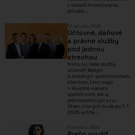
z oblasti investovania,
private ...
10 januára, 2025
Účtovné, daňové
a právne služby
pod jednou
strechou
Komu sú naše služby
určené? Malým
a stredným spoločnostiam,
klientom, ktorí majú
v skupine viacero
spoločností, ale aj
jednoosobovým s.r.o.-
čkám, ktorých bude po 1. 1.
2025 určite ...
8 januára, 2025
Prečo využiť