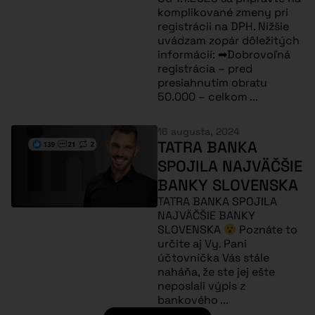
komplikované zmeny pri
registrácii na DPH. Nižšie
uvádzam zopár dôležitých
informácií: ➡Dobrovoľná
registrácia – pred
presiahnutím obratu
50.000 – celkom ...
16 augusta, 2024
TATRA BANKA
SPOJILA NAJVÄČŠIE
BANKY SLOVENSKA
TATRA BANKA SPOJILA
NAJVÄČŠIE BANKY
SLOVENSKA
Poznáte to
určite aj Vy. Pani
účtovníčka Vás stále
naháňa, že ste jej ešte
neposlali výpis z
bankového ...