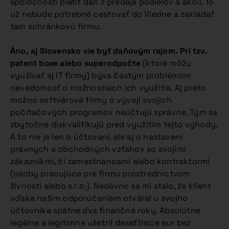
spoločnosti platiť daň z predaja podielov a akcií. To
už nebude potrebné cestovať do Viedne a zakladať
tam schránkovú firmu.
Áno, aj Slovensko vie byť daňovým rajom. Pri tzv.
patent boxe alebo superodpočte
(ktoré môžu
využívať aj IT firmy) býva častým problémom
nevedomosť o možnostiach ich využitia. Aj preto
možno softvérové firmy o vývoji svojich
počítačových programov neúčtujú správne. Tým sa
zbytočne diskvalifikujú pred využitím tejto výhody.
A to nie je len o účtovaní, ale aj o nastavení
právnych a obchodných vzťahov so svojimi
zákazníkmi, či zamestnancami alebo kontraktormi
(osoby pracujúce pre firmu prostredníctvom
živnosti alebo s.r.o.). Nedávno sa mi stalo, že klient
vďaka našim odporúčaniam otváral u svojho
účtovníka spätne dva finančné roky. Absolútne
legálne a legitímne ušetril desaťtisíce eur bez