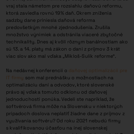
vraj stala námetom pre rozsiahlu daňovú reformu,
ktorá zaviedla rovnú 19% daň. Okrem zníženia
sadzby dane priniesla daňová reforma
predovšetkým mnohé zjednodušenia. Zrušila
množstvo výnimiek a odstránila viaceré zbytočné
technikality. Dnes aj kvôli rôznym banálnostiam ako
sú 13. a 14. platy má zákon o dani z príjmov 3 krát
viac slov ako mal vďaka „Mikloš-Sulík reforme“.
Na nedávnej konferencii o
daňovej optimalizácii pre
IT firmy
som mal prednášku o možnostiach na
optimalizáciu daní a odvodov, ktoré slovenské
právo aj vďaka tomuto odklonu od daňovej
jednoduchosti ponúka. Vedeli ste napríklad, že
softvérová firma môže na Slovensku v niektorých
prípadoch doslova neplatiť žiadne dane z príjmov z
využívania softvéru? Od roku 2021 nebudú firmy
s kvalifikovanou účasťou na inej slovenskej