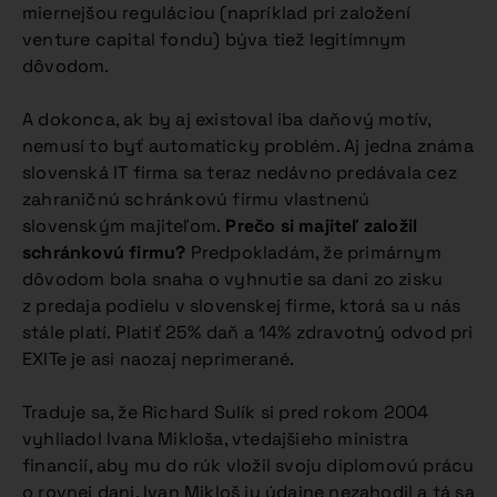
miernejšou reguláciou (napríklad pri založení
venture capital fondu) býva tiež legitímnym
dôvodom.
A dokonca, ak by aj existoval iba daňový motív,
nemusí to byť automaticky problém. Aj jedna známa
slovenská IT firma sa teraz nedávno predávala cez
zahraničnú schránkovú firmu vlastnenú
slovenským majiteľom.
Prečo si majiteľ založil
schránkovú firmu?
Predpokladám, že primárnym
dôvodom bola snaha o vyhnutie sa dani zo zisku
z predaja podielu v slovenskej firme, ktorá sa u nás
stále platí. Platiť 25% daň a 14% zdravotný odvod pri
EXITe je asi naozaj neprimerané.
Traduje sa, že Richard Sulík si pred rokom 2004
vyhliadol Ivana Mikloša, vtedajšieho ministra
financií, aby mu do rúk vložil svoju diplomovú prácu
o rovnej dani. Ivan Mikloš ju údajne nezahodil a tá sa