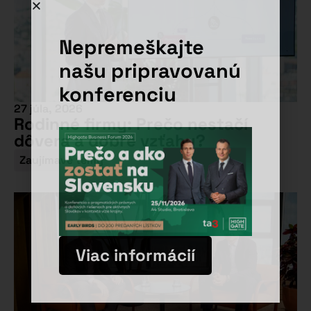
Nepremeškajte
našu pripravovanú
konferenciu
27 júla, 2026
Rodinné firmy: Prečo nestačí
dôvera a dobré vzťahy?
Zaujímavé témy
Viac informácií