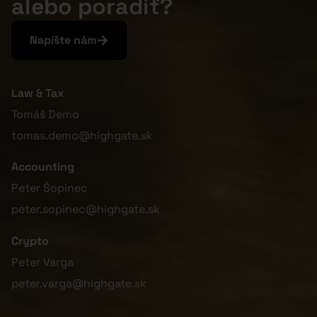
alebo poradiť?
Napíšte nám
Law & Tax
Tomáš Demo
tomas.demo@highgate.sk
Accounting
Peter Šopinec
peter.sopinec@highgate.sk
Crypto
Peter Varga
peter.varga@highgate.sk