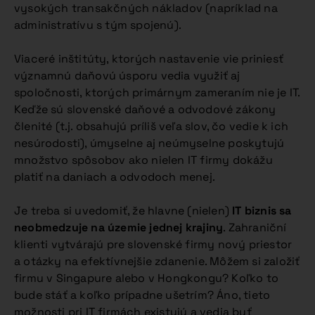
vysokých transakčných nákladov (napríklad na
administratívu s tým spojenú).
Viaceré inštitúty, ktorých nastavenie vie priniesť
významnú daňovú úsporu vedia využiť aj
spoločnosti, ktorých primárnym zameraním nie je IT.
Keďže sú slovenské daňové a odvodové zákony
členité (t.j. obsahujú príliš veľa slov, čo vedie k ich
nesúrodosti), úmyselne aj neúmyselne poskytujú
množstvo spôsobov ako nielen IT firmy dokážu
platiť na daniach a odvodoch menej.
Je treba si uvedomiť, že hlavne (nielen)
IT biznis sa
neobmedzuje na územie jednej krajiny
. Zahraniční
klienti vytvárajú pre slovenské firmy nový priestor
a otázky na efektívnejšie zdanenie. Môžem si založiť
firmu v Singapure alebo v Hongkongu? Koľko to
bude stáť a koľko prípadne ušetrím? Áno, tieto
možnosti pri IT firmách existujú a vedia byť