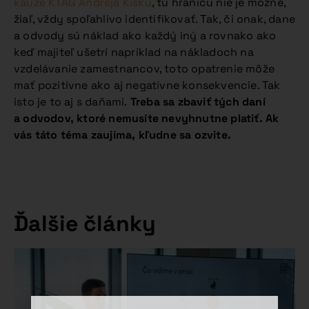
kauze KTAG Andreja Kisku
, tú hranicu nie je možné,
žiaľ, vždy spoľahlivo identifikovať. Tak, či onak, dane
a odvody sú náklad ako každý iný a rovnako ako
keď majiteľ ušetrí napríklad na nákladoch na
vzdelávanie zamestnancov, toto opatrenie môže
mať pozitívne ako aj negatívne konsekvencie. Tak
isto je to aj s daňami.
Treba sa zbaviť tých daní
a odvodov, ktoré nemusíte nevyhnutne platiť. Ak
vás táto téma zaujíma, kľudne sa ozvite.
Ďalšie články