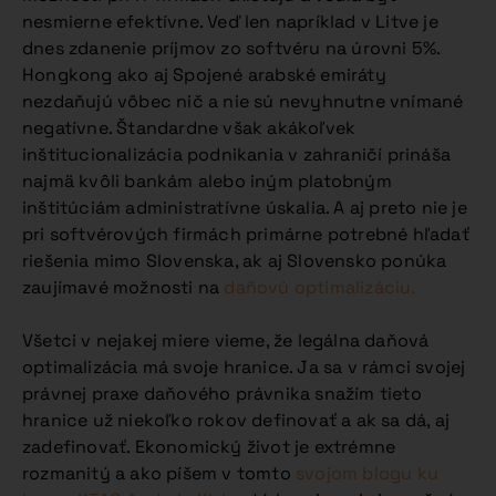
nesmierne efektívne. Veď len napríklad v Litve je
dnes zdanenie príjmov zo softvéru na úrovni 5%.
Hongkong ako aj Spojené arabské emiráty
nezdaňujú vôbec nič a nie sú nevyhnutne vnímané
negatívne. Štandardne však akákoľvek
inštitucionalizácia podnikania v zahraničí prináša
najmä kvôli bankám alebo iným platobným
inštitúciám administratívne úskalia. A aj preto nie je
pri softvérových firmách primárne potrebné hľadať
riešenia mimo Slovenska, ak aj Slovensko ponúka
zaujímavé možnosti na
daňovú optimalizáciu.
Všetci v nejakej miere vieme, že legálna daňová
optimalizácia má svoje hranice. Ja sa v rámci svojej
právnej praxe daňového právnika snažím tieto
hranice už niekoľko rokov definovať a ak sa dá, aj
zadefinovať. Ekonomický život je extrémne
rozmanitý a ako píšem v tomto
svojom blogu ku