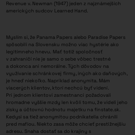
Revenue v. Newman (1947) jeden z najznámejších
amerických sudcov Learned Hand.
Myslím si, že Panama Papers alebo Paradise Papers
spôsobili na Slovensku možno viac hystérie ako
legitímneho hnevu. Mať totiž spoločnosť
v zahraničí nie je samo o sebe vôbec trestné
a dokonca ani nemorálne. Tých dôvodov na
využívanie schránkovej firmy, iných ako daňových,
je hneď niekoľko. Napríklad anonymita. Mám
viacerých klientov, ktorí nechcú byť videní.
Pri jednom klientovi zamestnanci požadovali
hromadne vyššie mzdy len kvôli tomu, že videli jeho
zisky a účtovnú hodnotu majetku na finstate.sk.
Kedysi sa tiež anonymitou podnikatelia chránili
pred mafiou. Niekto zasa môže chcieť prestížnejšiu
adresu. Snaha dostať sa do krajiny s