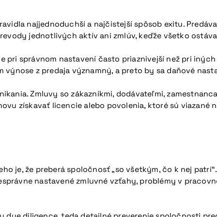
vidla najjednoduchší a najčistejší spôsob exitu. Predávaj
ť prevody jednotlivých aktív ani zmlúv, keďže všetko ostáv
pri správnom nastavení často priaznivejší než pri iných
 výnose z predaja významný, a preto by sa daňové nastave
ikania. Zmluvy so zákazníkmi, dodávateľmi, zamestnancam
ovu získavať licencie alebo povolenia, ktoré sú viazané
 je, že preberá spoločnosť „so všetkým, čo k nej patrí“. 
 nesprávne nastavené zmluvné vzťahy, problémy v pracovno
 due diligence, teda detailné preverenie spoločnosti pred