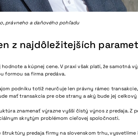
ého, právneho a daňového pohľadu
en z najdôležitejších parame
jej hodnote a kúpnej cene. V praxi však platí, že samotná
ou formou sa firma predáva.
jom podniku totiž neurčuje len právny rámec transakcie, 
de mať transakcia pre obe strany a aký bude jej celkový 
túra znamenať výrazne vyšší čistý výnos z predaja. Z po
ciálnym skrytým problémom cieľovej spoločnosti.
ie štruktúry predaja firmy na slovenskom trhu, vysvetlí