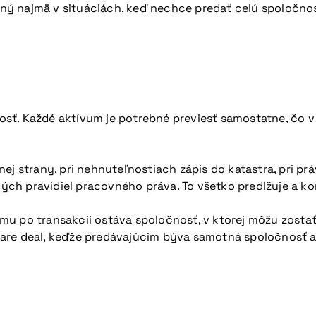
ý najmä v situáciách, keď nechce predať celú spoločnosť,
osť. Každé aktívum je potrebné previesť samostatne, čo
nej strany, pri nehnuteľnostiach zápis do katastra, pri 
ch pravidiel pracovného práva. To všetko predlžuje a ko
mu po transakcii ostáva spoločnosť, v ktorej môžu zosta
hare deal, keďže predávajúcim býva samotná spoločnosť 