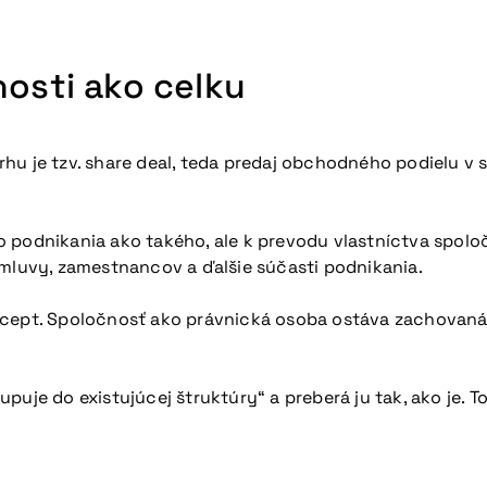
nosti ako celku
hu je tzv. share deal, teda predaj obchodného podielu v
 podnikania ako takého, ale k prevodu vlastníctva spolo
zmluvy, zamestnancov a ďalšie súčasti podnikania.
cept. Spoločnosť ako právnická osoba ostáva zachovaná, n
puje do existujúcej štruktúry“ a preberá ju tak, ako je.