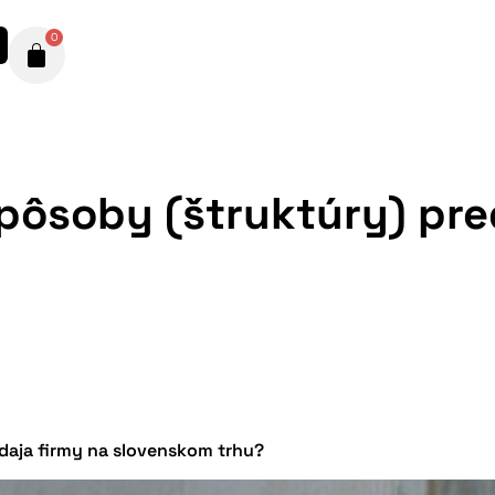
0
spôsoby (štruktúry) pre
edaja firmy na slovenskom trhu?