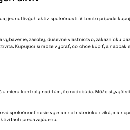
edaj jednotlivých aktív spoločnosti. V tomto prípade kup
é vybavenie, zásoby, duševné vlastníctvo, zákaznícku b
ktivita. Kupujúci si môže vybrať, čo chce kúpiť, a naopak
u mieru kontroly nad tým, čo nadobúda. Môže si „vyčistiť
eľová spoločnosť nesie významné historické riziká, má n
ktivitách predávajúceho.