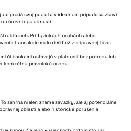
úci predá svoj podiel a v ideálnom prípade sa zbaví
a na úrovni spoločnosti.
 štruktúrach. Pri fyzických osobách alebo
nie transakcie malo riešiť už v prípravnej fáze.
i či bankami ostávajú v platnosti bez potreby ich
 na konkrétnu právnickú osobu.
To zahŕňa nielen známe záväzky, ale aj potenciálne
právnej oblasti alebo historické porušenia
 jej kúpou. Na jeho výsledkoch potom stojí aj