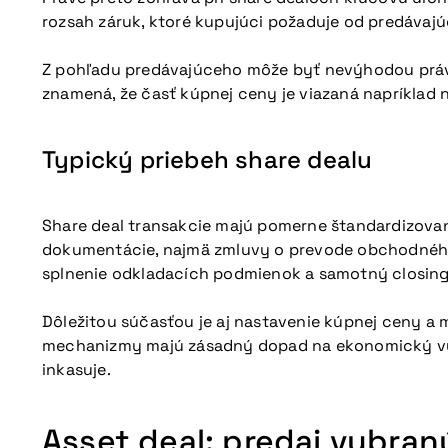
rozsah záruk, ktoré kupujúci požaduje od predávaj
Z pohľadu predávajúceho môže byť nevýhodou práve 
znamená, že časť kúpnej ceny je viazaná napríkla
Typický priebeh share dealu
Share deal transakcie majú pomerne štandardizovaný
dokumentácie, najmä zmluvy o prevode obchodného p
splnenie odkladacích podmienok a samotný closing
Dôležitou súčasťou je aj nastavenie kúpnej ceny a 
mechanizmy majú zásadný dopad na ekonomický výsl
inkasuje.
Asset deal: predaj vybran