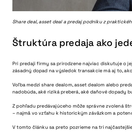
Share deal, asset deal a predaj podniku z praktick
Štruktúra predaja ako jed
Pri predaji firmy sa prirodzene najviac diskutuje o 
zásadný dopad na výsledok transakcie má aj to, ak
Voľba medzi share dealom, asset dealom alebo preda
nadobúda, aké riziká preberá, aké daňové dopady bu
Z pohľadu predávajúceho môže správne zvolená štruk
– najmä vo vzťahu k historickým záväzkom a poten
V tomto článku sa preto pozrieme na tri najčastejš