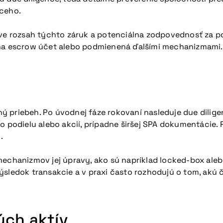
úceho.
rozsah týchto záruk a potenciálna zodpovednosť za poru
d na escrow účet alebo podmienená ďalšími mechanizmami.
 priebeh. Po úvodnej fáze rokovaní nasleduje due dilige
odielu alebo akcií, prípadne širšej SPA dokumentácie. P
.
mechanizmov jej úpravy, ako sú napríklad locked-box ale
edok transakcie a v praxi často rozhodujú o tom, akú 
ých aktív