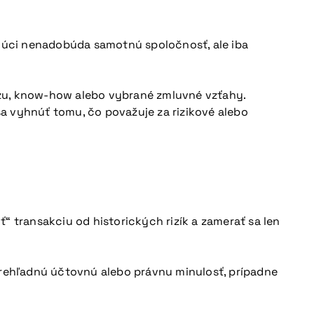
ujúci nenadobúda samotnú spoločnosť, ale iba
ázu, know-how alebo vybrané zmluvné vzťahy.
 sa vyhnúť tomu, čo považuje za rizikové alebo
“ transakciu od historických rizík a zamerať sa len
eprehľadnú účtovnú alebo právnu minulosť, prípadne