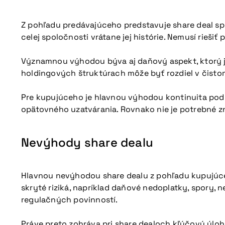
Z pohľadu predávajúceho predstavuje share deal spra
celej spoločnosti vrátane jej histórie. Nemusí rieši
Významnou výhodou býva aj daňový aspekt, ktorý je 
holdingových štruktúrach môže byť rozdiel v čistom
Pre kupujúceho je hlavnou výhodou kontinuita podn
opätovného uzatvárania. Rovnako nie je potrebné zn
Nevýhody share dealu
Hlavnou nevýhodou share dealu z pohľadu kupujúceho
skryté riziká, napríklad daňové nedoplatky, spory,
regulačných povinností.
Práve preto zohráva pri share dealoch kľúčovú úlohu