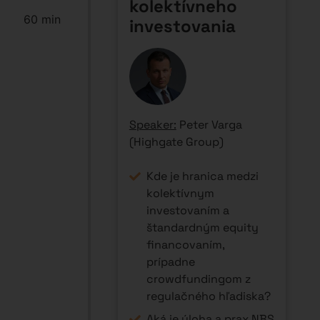
kolektívneho
60 min
investovania
Speaker:
Peter Varga
(Highgate Group)
Kde je hranica medzi
kolektívnym
investovaním a
štandardným equity
financovaním,
prípadne
crowdfundingom z
regulačného hľadiska?
Aká je úloha a prax NBS