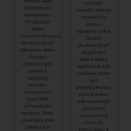
fondov. Radí
strategii
klientom pri
investic těchto
nastavovaní
finančních
fondových
ústavů.
alebo
Následně získal
crowdfundingových
široké
štruktúr, emisií
zkušenosti při
dlhopisov alebo
angažmá v
rôznych
jediné české
pôžičkových
zajišťovně, kde
schém a
pracoval přímo
zastupuje
pro
klientov
představenstvo.
v konaniach
Kromě jiného
pred NBS
měl na starosti
a finančnou
kompletní
správou. Peter
outsourcing
prednáša, píše
činností,
články a je
komunikaci a