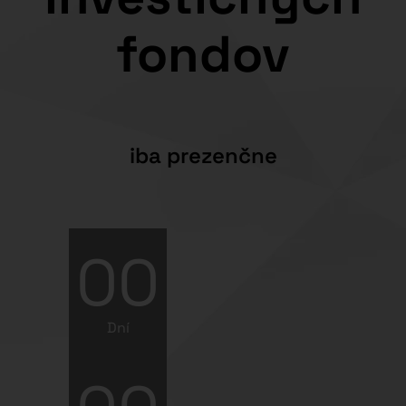
fondov
iba prezenčne
00
Dní