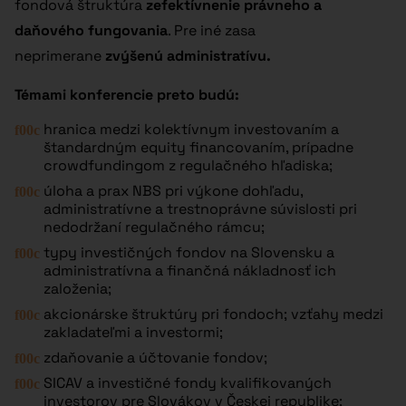
fondová štruktúra
zefektívnenie právneho a
daňového fungovania
. Pre iné zasa
neprimerane
zvýšenú administratívu.
Témami konferencie preto budú:
hranica medzi kolektívnym investovaním a
štandardným equity financovaním, prípadne
crowdfundingom z regulačného hľadiska;
úloha a prax NBS pri výkone dohľadu,
administratívne a trestnoprávne súvislosti pri
nedodržaní regulačného rámcu;
typy investičných fondov na Slovensku a
administratívna a finančná nákladnosť ich
založenia;
akcionárske štruktúry pri fondoch; vzťahy medzi
zakladateľmi a investormi;
zdaňovanie a účtovanie fondov;
SICAV a investičné fondy kvalifikovaných
investorov pre Slovákov v Českej republike;