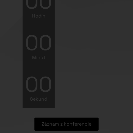
00
Hodín
00
Minút
00
Sekúnd
Záznam z konferencie