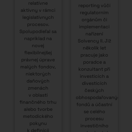
relatívne
reporting vůči
aktívny v rámci
ž
regulatorním
legislatívnych
orgánům či
procesov.
implementaci
Spolupodieľal sa
nařízení
napríklad na
Solvency II. Již
novej
několik let
flexibilnejšej
pracuje jako
právnej úprave
poradce a
malých fondov,
konzultant při
niektorých
investicích a
daňových
divesticích
zmenách
českých
v oblasti
obhospodařovaných
finančného trhu
fondů a účastní
alebo tvorbe
se celého
metodického
procesu
pokynu
investičního
k definícii