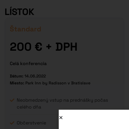
LÍSTOK
Štandard
200 € + DPH
Celá konferencia
Dátum:
14.06.2022
Miesto:
Park Inn by Radisson v Bratislave
Neobmedzený vstup na prednášky počas
celého dňa
Občerstvenie