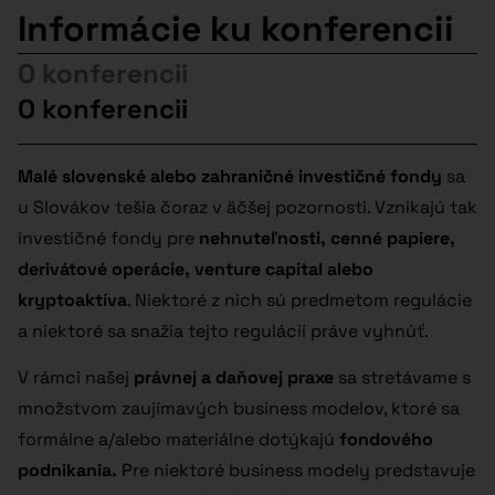
Informácie ku konferencii
O konferencii
O konferencii
Malé slovenské alebo zahraničné investičné fondy
sa
u Slovákov tešia čoraz v äčšej pozornosti. Vznikajú tak
investičné fondy pre
nehnuteľnosti, cenné papiere,
derivátové operácie, venture capital alebo
kryptoaktíva
. Niektoré z nich sú predmetom regulácie
a niektoré sa snažia tejto regulácií práve vyhnúť.
V rámci našej
právnej a daňovej praxe
sa stretávame s
množstvom zaujímavých business modelov, ktoré sa
formálne a/alebo materiálne dotýkajú
fondového
podnikania.
Pre niektoré business modely predstavuje