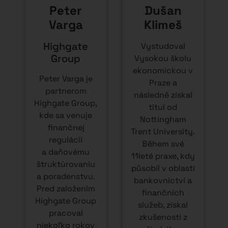
Peter
Dušan
Varga
Klimeš
Highgate
Vystudoval
Group
Vysokou školu
ekonomickou v
Peter Varga je
Praze a
partnerom
následně získal
Highgate Group,
titul od
kde sa venuje
Nottingham
finančnej
Trent University.
regulácii
Během své
a daňovému
11leté praxe, kdy
štruktúrovaniu
působil v oblasti
a poradenstvu.
bankovnictví a
Pred založením
finančních
Highgate Group
služeb, získal
pracoval
zkušenosti z
niekoľko rokov