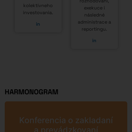
rozhodování,
kolektívneho
exekuce i
investovania.
následné
administrace a
in
reportingu.
in
HARMONOGRAM
Konferencia o zakladaní
a prevádzkovaní