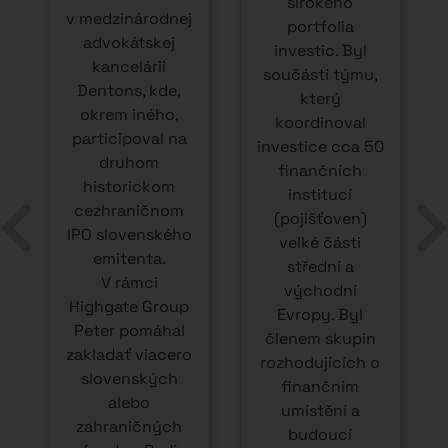
širokého
v medzinárodnej
portfolia
advokátskej
k
investic. Byl
kancelárii
součástí týmu,
Dentons, kde,
který
okrem iného,
koordinoval
participoval na
investice cca 50
druhom
finančních
historickom
institucí
cezhraničnom
(pojišťoven)
IPO slovenského
velké části
emitenta.
střední a
V rámci
východní
Highgate Group
Evropy. Byl
Peter pomáhal
,
členem skupin
zakladať viacero
rozhodujících o
slovenských
í
finančním
alebo
umístění a
zahraničných
budoucí