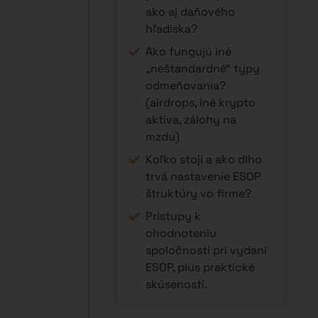
ako aj daňového
hľadiska?
Ako fungujú iné
„neštandardné“ typy
odmeňovania?
(airdrops, iné krypto
aktíva, zálohy na
mzdu)
Koľko stojí a ako dlho
trvá nastavenie ESOP
štruktúry vo firme?
Prístupy k
ohodnoteniu
spoločnosti pri vydaní
ESOP, plus praktické
skúsenosti.