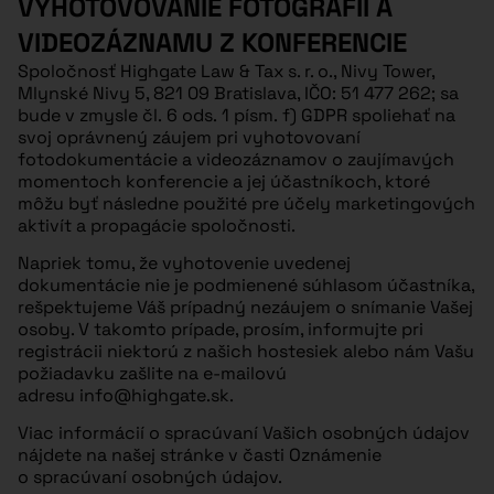
VYHOTOVOVANIE FOTOGRAFIÍ A
VIDEOZÁZNAMU Z KONFERENCIE
Spoločnosť Highgate Law & Tax s. r. o., Nivy Tower,
Mlynské Nivy 5, 821 09 Bratislava, IČO: 51 477 262; sa
bude v zmysle čl. 6 ods. 1 písm. f) GDPR spoliehať na
svoj oprávnený záujem pri vyhotovovaní
fotodokumentácie a videozáznamov o zaujímavých
momentoch konferencie a jej účastníkoch, ktoré
môžu byť následne použité pre účely marketingových
aktivít a propagácie spoločnosti.
Napriek tomu, že vyhotovenie uvedenej
dokumentácie nie je podmienené súhlasom účastníka,
rešpektujeme Váš prípadný nezáujem o snímanie Vašej
osoby. V takomto prípade, prosím, informujte pri
registrácii niektorú z našich hostesiek alebo nám Vašu
požiadavku zašlite na e-mailovú
adresu
info@highgate.sk
.
Viac informácií o spracúvaní Vašich osobných údajov
nájdete na našej stránke v časti
Oznámenie
o spracúvaní osobných údajov
.