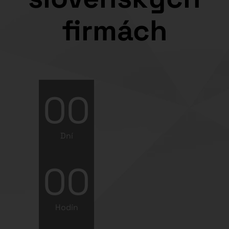
firmách
00
Dní
00
Hodín