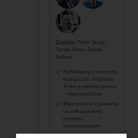
Speaker:
Peter Varga,
Tomáš Demo, Daniel
Gašpar
Požiadavky investorov,
kupujúcich, majiteľov
firiem a zamestnancov
– best practices
Bezodplatné vydávanie
vs. odkupovanie
podielov
zamestnancami
Vesting a KPI