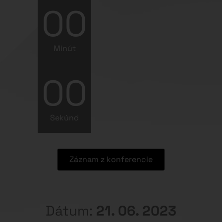
00
Minút
00
Sekúnd
Záznam z konferencie
Dátum:
21. 06. 2023