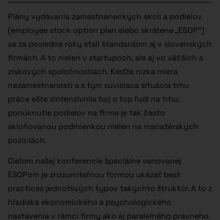
Plány vydávania zamestnaneckých akcií a podielov
(employee stock option plan alebo skrátene „ESOP“)
sa za posledné roky stali štandardom aj v slovenských
firmách. A to nielen v startupoch, ale aj vo väčších a
ziskových spoločnostiach. Keďže nízka miera
nezamestnanosti a s tým súvisiaca situácia trhu
práce ešte zintenzívnila boj o top ľudí na trhu,
ponúknutie podielov na firme je tak často
skloňovanou podmienkou nielen na manažérskych
pozíciách.
Cieľom našej konferencie špeciálne venovanej
ESOPom je zrozumiteľnou formou ukázať best
practices jednotlivých typov takýchto štruktúr. A to z
hľadiska ekonomického a psychologického
nastavenia v rámci firmy ako aj paralelného právneho