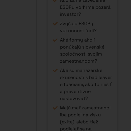
Ako sa na zavedenie
ESOPu vo firme pozerá
investor?
Zvyšujú ESOPy
výkonnosť ľudí?
Aké formy akcií
ponúkajú slovenské
spoločnosti svojim
zamestnancom?
Aké sú manažérske
skúsenosti s bad leaver
situáciami, ako to riešiť
a preventívne
nastavovať?
Majú mať zamestnanci
iba podiel na zisku
(exite), alebo tiež
podieľať sa na