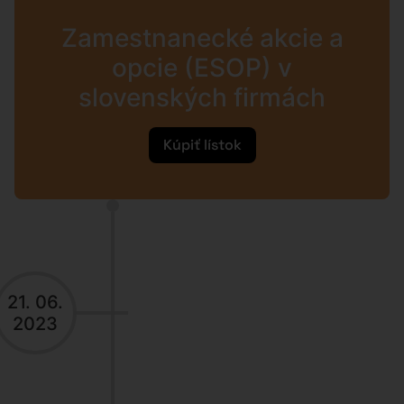
Zamestnanecké akcie a
opcie (ESOP) v
slovenských firmách
Kúpiť lístok
21. 06.
2023