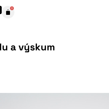
0
du a výskum