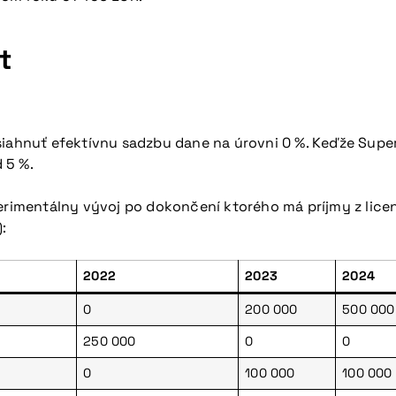
t
hnuť efektívnu sadzbu dane na úrovni 0 %. Keďže Super
d 5 %.
perimentálny vývoj po dokončení ktorého má príjmy z lice
):
2022
2023
2024
0
200 000
500 000
250 000
0
0
0
100 000
100 000