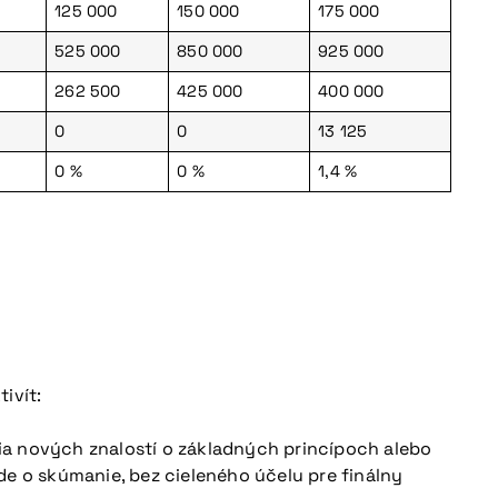
125 000
150 000
175 000
525 000
850 000
925 000
262 500
425 000
400 000
0
0
13 125
0 %
0 %
1,4 %
ivít:
ia nových znalostí o základných princípoch alebo
e o skúmanie, bez cieleného účelu pre finálny