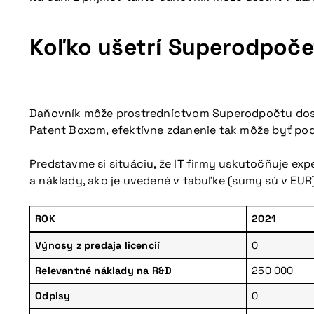
Koľko ušetrí Superodpoče
Daňovník môže prostredníctvom Superodpočtu dosia
Patent Boxom, efektívne zdanenie tak môže byť po
Predstavme si situáciu, že IT firmy uskutočňuje ex
a náklady, ako je uvedené v tabuľke (sumy sú v EUR
ROK
2021
Výnosy z predaja licencií
0
Relevantné náklady na R&D
250 000
Odpisy
0