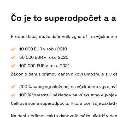
Čo je to superodpočet a 
Predpokladajme, že daňovník vynaloží na výskumno
10 000 EUR v roku 2019
50 000 EUR v roku 2020
100 000 EUR v roku 2021
Zákon o dani z príjmov daňovníkovi umožňuje si v d
200 % sumy vynaloženej na výskumno vývojové 
100 % “nárastu” nákladov na výskumno vývojové
Celková suma superodpočtu, ktorá ponižuje základ
Na dani z príjmov takto daňovník môže ušetriť v d