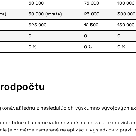
50 000
75 000
100 000
ta)
50 000 (strata)
25 000
300 000
625 000
12 500
150 000
0
0
0
u pripravovanú konferenciu
0 %
0 %
0 %
erodpočtu
ykonávať jednu z nasledujúcich výskumno vývojových akt
erimentálne skúmanie vykonávané najmä za účelom získan
 je primárne zamerané na aplikáciu výsledkov v praxi. Id