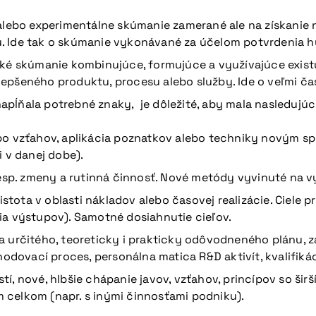
alebo experimentálne skúmanie zamerané ale na získanie 
 Ide tak o skúmanie vykonávané za účelom potvrdenia hyp
cké skúmanie kombinujúce, formujúce a využívajúce exis
pšeného produktu, procesu alebo služby. Ide o veľmi čas
pĺňala potrebné znaky, je dôležité, aby mala nasledujúc
bo vzťahov, aplikácia poznatkov alebo techniky novým s
 v danej dobe).
resp. zmeny a rutinná činnosť. Nové metódy vyvinuté na 
istota v oblasti nákladov alebo časovej realizácie. Ciele 
ia výstupov). Samotné dosiahnutie cieľov.
a určitého, teoreticky i prakticky odôvodneného plánu, 
hodovací proces, personálna matica R&D aktivít, kvalifik
, nové, hlbšie chápanie javov, vzťahov, princípov so širš
ím celkom (napr. s inými činnosťami podniku).