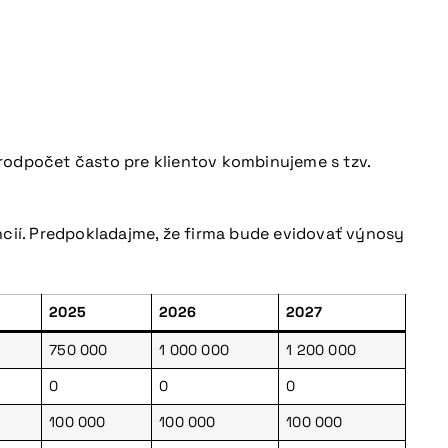
odpočet často pre klientov kombinujeme s tzv.
ncií. Predpokladajme, že firma bude evidovať výnosy
2025
2026
2027
750 000
1 000 000
1 200 000
0
0
0
100 000
100 000
100 000