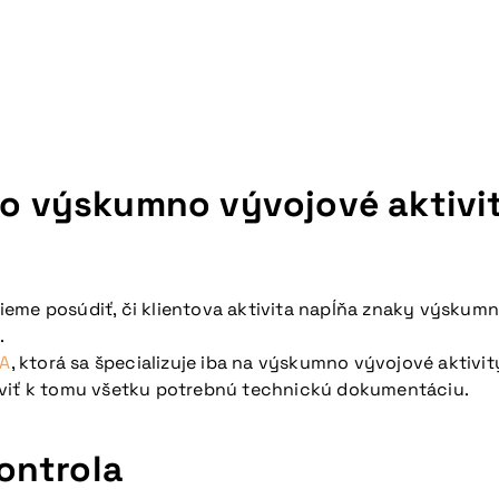
á o výskumno vývojové aktivi
ieme posúdiť, či klientova aktivita napĺňa znaky výskumn
.
A
, ktorá sa špecializuje iba na výskumno vývojové aktivit
aviť k tomu všetku potrebnú technickú dokumentáciu.
ontrola