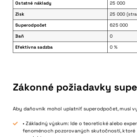
Ostatné náklady
25 000
Zisk
25 000 (stra
Superodpočet
625 000
Daň
0
Nepremeškajte naš
Efektívna sadzba
0 %
Zákonné požiadavky sup
Aby daňovník mohol uplatniť superodpočet, musí v
• Základný výskum: Ide o teoretické alebo exp
fenoménoch pozorovaných skutočností, ktoré nie