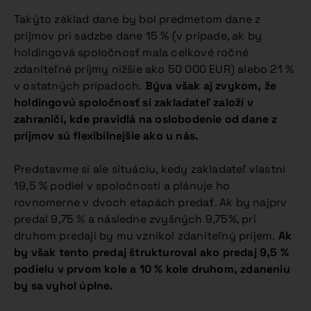
Takýto základ dane by bol predmetom dane z
príjmov pri sadzbe dane 15 % (v prípade, ak by
holdingová spoločnosť mala celkové ročné
zdaniteľné príjmy nižšie ako 50 000 EUR) alebo 21 %
v ostatných prípadoch.
Býva však aj zvykom, že
holdingovú spoločnosť si zakladateľ založí v
zahraničí, kde pravidlá na oslobodenie od dane z
príjmov sú flexibilnejšie ako u nás.
Predstavme si ale situáciu, kedy zakladateľ vlastní
19,5 % podiel v spoločnosti a plánuje ho
rovnomerne v dvoch etapách predať. Ak by najprv
predal 9,75 % a následne zvyšných 9,75%, pri
druhom predaji by mu vznikol zdaniteľný príjem.
Ak
by však tento predaj štrukturoval ako predaj 9,5 %
podielu v prvom kole a 10 % kole druhom, zdaneniu
by sa vyhol úplne.