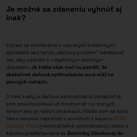
Je možné sa zdaneniu vyhnúť aj
inak?
V praxi sa stretávame s viacerými kreatívnymi
spôsobmi ako tento „daňový problém“ adresovať
tak, aby nedošlo k negatívnym daňovým
dopadom.
Je treba však mať na pamäti, že
akákoľvek daňová optimalizácia musí stáť na
pevných nohách.
O tom, kedy je daňová optimalizácia obhájiteľná
som písal/rozprával už mnohokrát na rôznych
fórach ako aj našich stránkach. Hlbšie som sa tejto
téme venoval napríklad v súvislosti s kauzou
KTAG
Andreja Kiska
(neobhájiteľná optimalizácia) alebo s
kauzou presťahovania sa
Dominiky Cibulkovej do