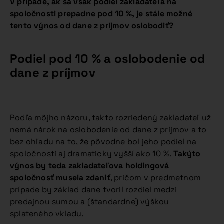
V prípade, ak sa však podiel zakladateľa na
spoločnosti prepadne pod 10 %, je stále možné
tento výnos od dane z príjmov oslobodiť?
Podiel pod 10 % a oslobodenie od
dane z príjmov
Podľa môjho názoru, takto rozriedený zakladateľ už
nemá nárok na oslobodenie od dane z príjmov a to
bez ohľadu na to, že pôvodne bol jeho podiel na
spoločností aj dramaticky vyšší ako 10 %.
Takýto
výnos by teda zakladateľova holdingová
spoločnosť musela zdaniť
, pričom v predmetnom
prípade by základ dane tvoril rozdiel medzi
predajnou sumou a (štandardne) výškou
splateného vkladu.