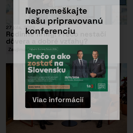
Nepremeškajte
našu pripravovanú
27 júla, 2026
konferenciu
Rodinné firmy: Prečo nestačí
dôvera a dobré vzťahy?
Zaujímavé témy
Viac informácií