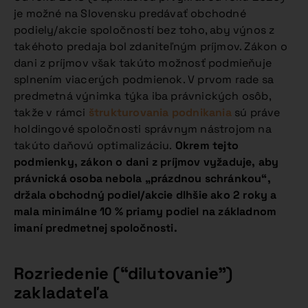
je možné na Slovensku predávať obchodné
podiely/akcie spoločností bez toho, aby výnos z
takéhoto predaja bol zdaniteľným príjmov. Zákon o
dani z príjmov však takúto možnosť podmieňuje
splnením viacerých podmienok. V prvom rade sa
predmetná výnimka týka iba právnických osôb,
takže v rámci
štrukturovania podnikania
sú práve
holdingové spoločnosti správnym nástrojom na
takúto daňovú optimalizáciu.
Okrem tejto
podmienky, zákon o dani z príjmov vyžaduje, aby
právnická osoba nebola „prázdnou schránkou“,
držala obchodný podiel/akcie dlhšie ako 2 roky a
mala minimálne 10 % priamy podiel na základnom
imaní predmetnej spoločnosti.
Rozriedenie (“dilutovanie”)
zakladateľa