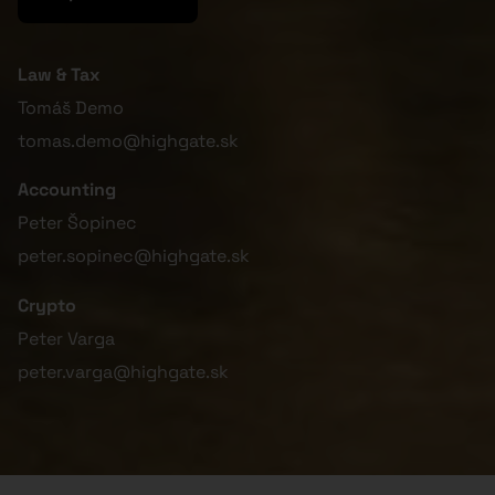
Law & Tax
Tomáš Demo
tomas.demo@highgate.sk
Accounting
Peter Šopinec
peter.sopinec@highgate.sk
Crypto
Peter Varga
peter.varga@highgate.sk