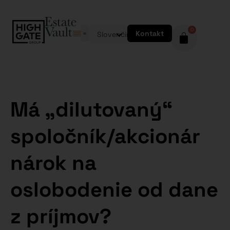
0
Kontakt
Slovenčina
Má „dilutovaný“
spoločník/akcionár
nárok na
oslobodenie od dane
z príjmov?