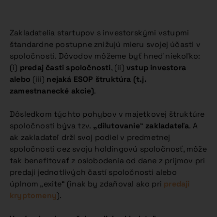
Zakladatelia startupov s investorskými vstupmi
štandardne postupne znižujú mieru svojej účasti v
spoločnosti. Dôvodov môžeme byť hneď niekoľko:
(i)
predaj časti spoločnosti
, (ii)
vstup investora
alebo
(iii)
nejaká ESOP štruktúra (t.j.
zamestnanecké akcie)
.
Dôsledkom týchto pohybov v majetkovej štruktúre
spoločnosti býva tzv.
„dilutovanie
“
zakladateľa
. A
ak zakladateľ drží svoj podiel v predmetnej
spoločnosti cez svoju holdingovú spoločnosť, môže
tak benefitovať z oslobodenia od dane z príjmov pri
predaji jednotlivých častí spoločnosti alebo
úplnom „exite“ (inak by zdaňoval ako pri
predaji
kryptomeny
).