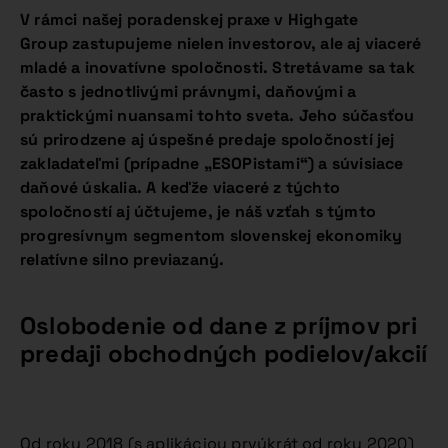
V rámci našej poradenskej praxe v
Highgate
Group
zastupujeme nielen investorov, ale aj viaceré
mladé a inovatívne spoločnosti. Stretávame sa tak
často s jednotlivými právnymi, daňovými a
praktickými nuansami tohto sveta. Jeho súčasťou
sú prirodzene aj úspešné predaje spoločností jej
zakladateľmi (prípadne „ESOPistami“) a súvisiace
daňové úskalia. A keďže viaceré z týchto
spoločností aj účtujem
e, je náš vzťah s týmto
progresívnym segmentom slovenskej ekonomiky
relatívne silno previazaný.
Oslobodenie od dane z príjmov pri
predaji obchodných podielov/akcií
Od roku 2018 (s aplikáciou prvýkrát od roku 2020)