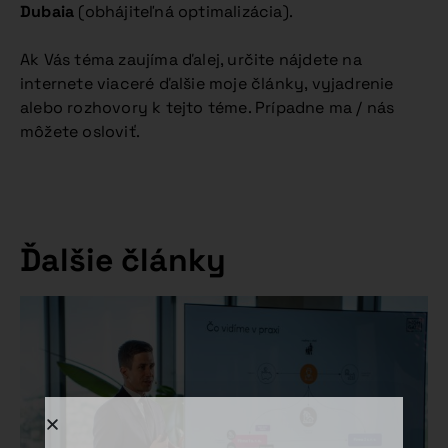
Dubaia
(obhájiteľná optimalizácia).
Ak Vás téma zaujíma ďalej, určite nájdete na
internete viaceré ďalšie moje články, vyjadrenie
alebo rozhovory k tejto téme. Prípadne ma / nás
môžete osloviť.
Ďalšie články