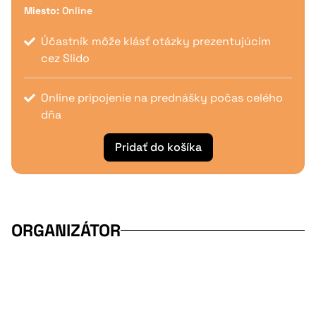
Miesto:
Online
Účastník môže klásť otázky prezentujúcim
cez Slido
Online pripojenie na prednášky počas celého
dňa
Pridať do košíka
ORGANIZÁTOR