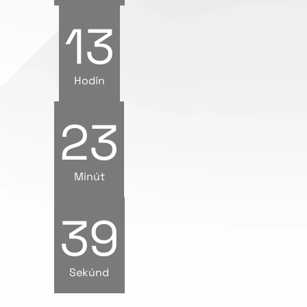
13
Hodín
23
Minút
38
Sekúnd