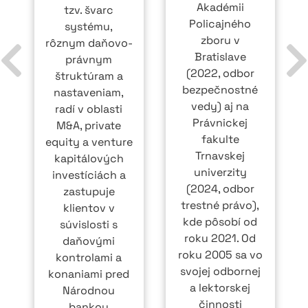
Akadémii
tzv. švarc
Policajného
systému,
zboru v
rôznym daňovo-
Bratislave
právnym
(2022, odbor
štruktúram a
bezpečnostné
nastaveniam,
vedy) aj na
radí v oblasti
Právnickej
M&A, private
fakulte
equity a venture
Trnavskej
kapitálových
univerzity
investíciách a
(2024, odbor
zastupuje
trestné právo),
klientov v
kde pôsobí od
súvislosti s
roku 2021. Od
daňovými
roku 2005 sa vo
kontrolami a
svojej odbornej
konaniami pred
a lektorskej
Národnou
činnosti
bankou