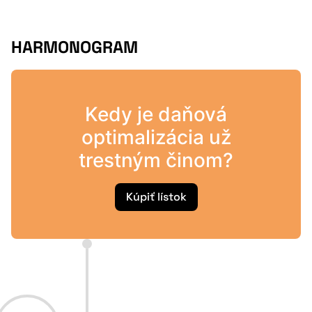
HARMONOGRAM
Kedy je daňová
optimalizácia už
trestným činom?
Kúpiť lístok