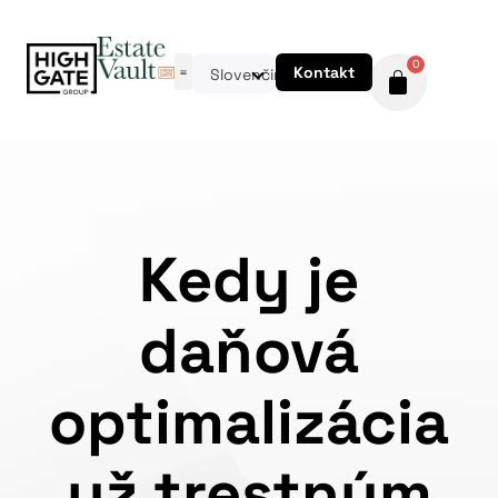
0
Kontakt
Slovenčina
Kedy je
daňová
optimalizácia
už trestným