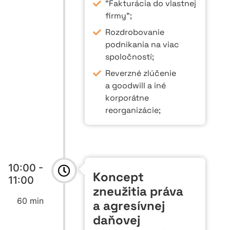
"Fakturácia do vlastnej
firmy";
Rozdrobovanie
podnikania na viac
spoločností;
Reverzné zlúčenie
a goodwill a iné
korporátne
reorganizácie;
10:00 -
Koncept
11:00
zneužitia práva
60 min
a agresívnej
daňovej