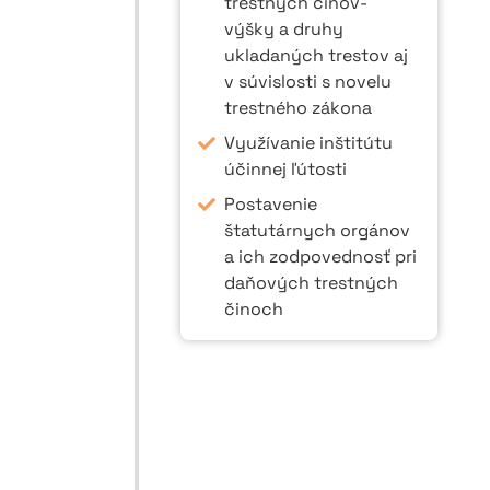
trestných činov-
výšky a druhy
ukladaných trestov aj
v súvislosti s novelu
trestného zákona
Využívanie inštitútu
účinnej ľútosti
Postavenie
štatutárnych orgánov
a ich zodpovednosť pri
daňových trestných
činoch