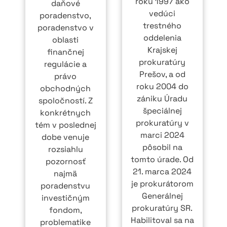
roku 1997 ako
daňové
vedúci
poradenstvo,
trestného
poradenstvo v
oddelenia
oblasti
Krajskej
finančnej
prokuratúry
regulácie a
Prešov, a od
právo
roku 2004 do
obchodných
zániku Úradu
spoločností. Z
špeciálnej
konkrétnych
prokuratúry v
tém v poslednej
marci 2024
dobe venuje
pôsobil na
rozsiahlu
tomto úrade. Od
pozornosť
21. marca 2024
najmä
je prokurátorom
poradenstvu
Generálnej
investičným
prokuratúry SR.
fondom,
Habilitoval sa na
problematike