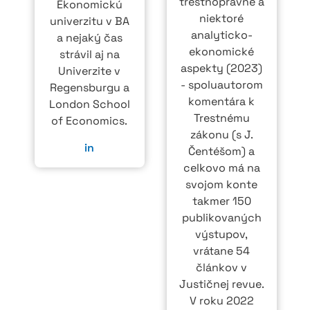
trestnoprávne a
Ekonomickú
niektoré
univerzitu v BA
analyticko-
a nejaký čas
ekonomické
strávil aj na
aspekty (2023)
Univerzite v
- spoluautorom
Regensburgu a
komentára k
London School
Trestnému
of Economics.
zákonu (s J.
in
Čentéšom) a
celkovo má na
svojom konte
takmer 150
publikovaných
výstupov,
vrátane 54
článkov v
Justičnej revue.
V roku 2022