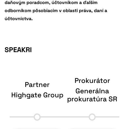
daňovým poradcom, účtovníkom a ďalším
odborníkom pôsobiacim v oblasti práva, daní a
účtovníctva.
SPEAKRI
Prokurátor
me
Partner
Generálna
Highgate Group
prokuratúra SR
Na