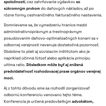
spoločností
, cez zahrňovanie výdavkov
so
súkromným prvkom
do daňových nákladov, až po
rôzne formy cezhraničného fakturačného nastavenia.
Domnievame sa, že vymedzeniu hranice medzi
administratívnoprávnym a trestnoprávnym
posudzovaním daňovo-optimalizačných konaní sa v
odbornej verejnosti nevenuje dostatočná pozornosť.
Obdobne to platí aj súvisiacim inštitútom ako je
napríklad účinná ľútosť alebo aplikácia princípu
ultima ratio.
Dôsledkom môže byť aj znížená
predvídateľnosť rozhodovacej praxe orgánov verejnej
moci.
Aj z tohto dôvodu sme sa rozhodli zorganizovať
odbornú konferenciu venovanú tejto téme.
Konferencia je určená predovšetkým
advokátom,