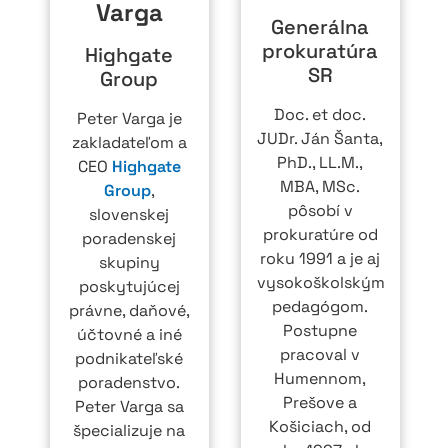
Varga
Generálna
prokuratúra
Highgate
SR
Group
Doc. et doc.
Peter Varga je
JUDr. Ján Šanta,
zakladateľom a
PhD., LL.M.,
CEO
Highgate
MBA, MSc.
Group
,
pôsobí v
slovenskej
prokuratúre od
poradenskej
roku 1991 a je aj
skupiny
vysokoškolským
poskytujúcej
pedagógom.
právne, daňové,
Postupne
účtovné a iné
pracoval v
podnikateľské
Humennom,
poradenstvo.
Prešove a
Peter Varga sa
Košiciach, od
špecializuje na