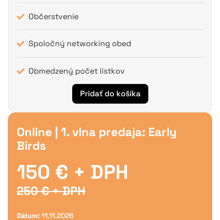
Občerstvenie
Spoločný networking obed
Obmedzený počet lístkov
Pridať do košíka
Online | 1. vlna predaja: Early
Birds
150 € + DPH
250 € + DPH
Dátum:
11.11.2026