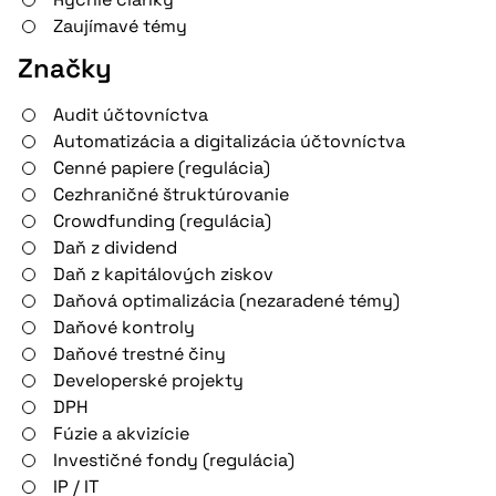
Zaujímavé témy
Značky
Audit účtovníctva
Automatizácia a digitalizácia účtovníctva
Cenné papiere (regulácia)
Cezhraničné štruktúrovanie
Crowdfunding (regulácia)
Daň z dividend
Daň z kapitálových ziskov
Daňová optimalizácia (nezaradené témy)
Daňové kontroly
Daňové trestné činy
Developerské projekty
DPH
Fúzie a akvizície
Investičné fondy (regulácia)
IP / IT