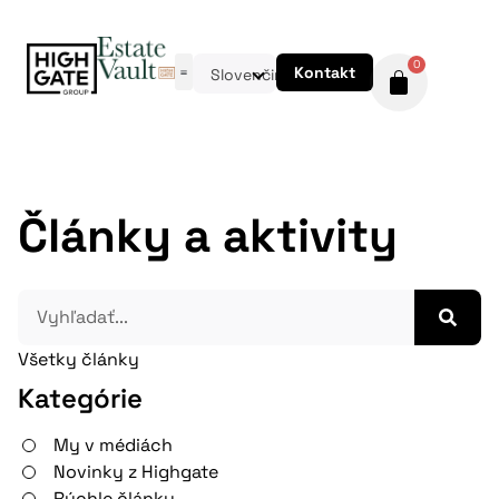
0
Kontakt
Slovenčina
Články a aktivity
Všetky články
Kategórie
My v médiách
Novinky z Highgate
Rýchle články