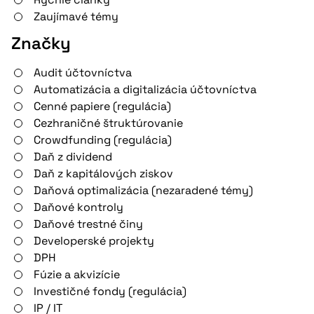
Zaujímavé témy
Značky
Audit účtovníctva
Automatizácia a digitalizácia účtovníctva
Cenné papiere (regulácia)
Cezhraničné štruktúrovanie
Crowdfunding (regulácia)
Daň z dividend
Daň z kapitálových ziskov
Daňová optimalizácia (nezaradené témy)
Daňové kontroly
Daňové trestné činy
Developerské projekty
DPH
Fúzie a akvizície
Investičné fondy (regulácia)
IP / IT