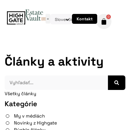
0
Kontakt
Slovenčina
Články a aktivity
Všetky články
Kategórie
My v médiách
Novinky z Highgate
Rýchle články