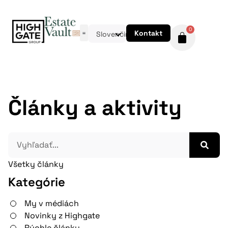
0
Kontakt
Slovenčina
Články a aktivity
Všetky články
Kategórie
My v médiách
Novinky z Highgate
Rýchle články