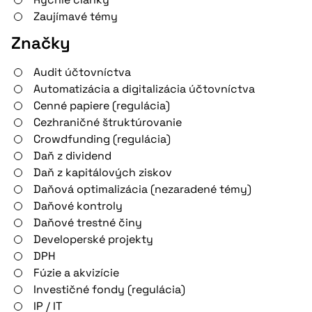
Zaujímavé témy
Značky
Audit účtovníctva
Automatizácia a digitalizácia účtovníctva
Cenné papiere (regulácia)
Cezhraničné štruktúrovanie
Crowdfunding (regulácia)
Daň z dividend
Daň z kapitálových ziskov
Daňová optimalizácia (nezaradené témy)
Daňové kontroly
Daňové trestné činy
Developerské projekty
DPH
Fúzie a akvizície
Investičné fondy (regulácia)
IP / IT