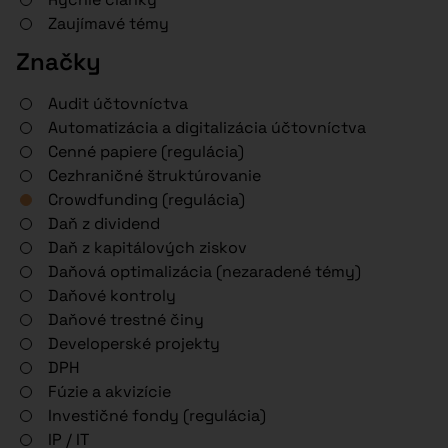
Zaujímavé témy
Značky
Audit účtovníctva
Automatizácia a digitalizácia účtovníctva
Cenné papiere (regulácia)
Cezhraničné štruktúrovanie
Crowdfunding (regulácia)
Daň z dividend
Daň z kapitálových ziskov
Daňová optimalizácia (nezaradené témy)
Daňové kontroly
Daňové trestné činy
Developerské projekty
DPH
Fúzie a akvizície
Investičné fondy (regulácia)
IP / IT