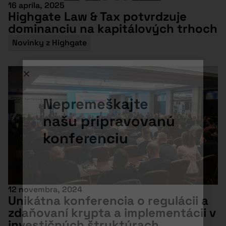
16 apríla, 2025
Highgate Law & Tax potvrdzuje
dominanciu na kapitálových trhoch
Novinky z Highgate
Nepremeškajte
našu pripravovanú
konferenciu
12 novembra, 2024
Unikátna konferencia o regulácii a
zdaňovaní krypta a implementácii v
investičných štruktúrach