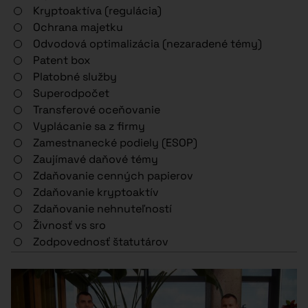
Kryptoaktíva (regulácia)
Ochrana majetku
Odvodová optimalizácia (nezaradené témy)
Patent box
Platobné služby
Superodpočet
Transferové oceňovanie
Vyplácanie sa z firmy
Zamestnanecké podiely (ESOP)
Zaujímavé daňové témy
Zdaňovanie cenných papierov
Zdaňovanie kryptoaktív
Zdaňovanie nehnuteľností
Živnosť vs sro
Zodpovednosť štatutárov