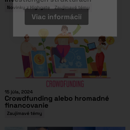
Novinky z Highgate
Zaujímavé témy
Viac informácií
15 júla, 2024
Crowdfunding alebo hromadné
financovanie
Zaujímavé témy