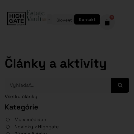
0
Kontakt
Slovenčina
Články a aktivity
Všetky články
Kategórie
My v médiách
Novinky z Highgate
Rýchle články