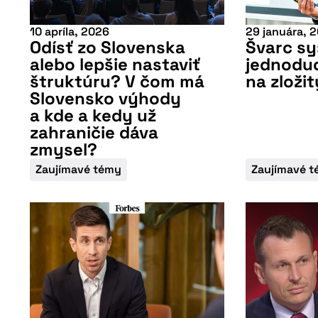
10 apríla, 2026
29 januára, 
Odísť zo Slovenska
Švarc sy
alebo lepšie nastaviť
jednodu
štruktúru? V čom má
na zloži
Slovensko výhody
a kde a kedy už
zahraničie dáva
zmysel?
Zaujímavé témy
Zaujímavé 