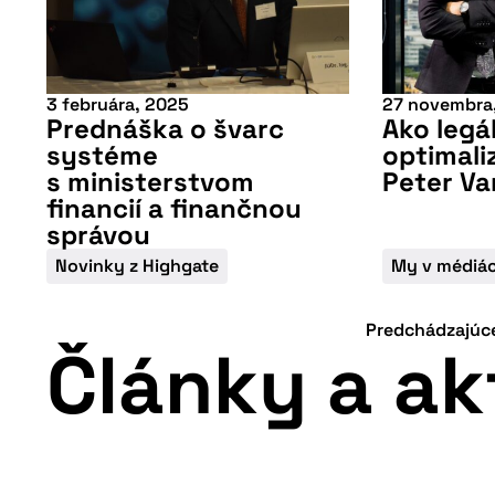
3 februára, 2025
27 novembra
Prednáška o švarc
Ako legá
systéme
optimali
s ministerstvom
Peter Va
financií a finančnou
správou
Novinky z Highgate
My v médiá
Predchádzajúc
Články a ak