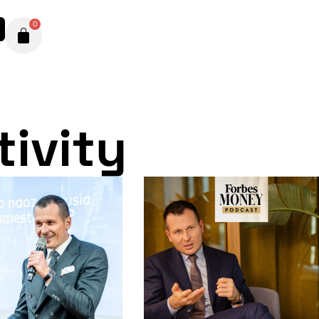
0
tivity