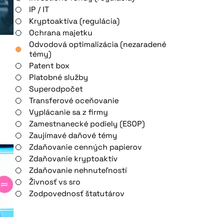
IP / IT
Kryptoaktíva (regulácia)
Ochrana majetku
Odvodová optimalizácia (nezaradené
témy)
Patent box
Platobné služby
Superodpočet
Transferové oceňovanie
Vyplácanie sa z firmy
Zamestnanecké podiely (ESOP)
Zaujímavé daňové témy
Zdaňovanie cenných papierov
Zdaňovanie kryptoaktív
Zdaňovanie nehnuteľností
Živnosť vs sro
Zodpovednosť štatutárov