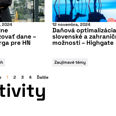
, 2024
12 novembra, 2024
lne
Daňová optimalizácia
zovať dane –
slovenské a zahrani
rga pre HN
možnosti – Highgate
ch
Zaujímavé témy
e
1
2
3
4
Ďalšie
tivity