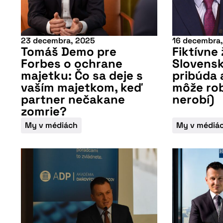
23 decembra, 2025
16 decembra
Tomáš Demo pre
Fiktívne 
Forbes o ochrane
Slovensk
majetku: Čo sa deje s
pribúda 
vaším majetkom, keď
môže rob
partner nečakane
nerobí)
zomrie?
My v médiách
My v médiá