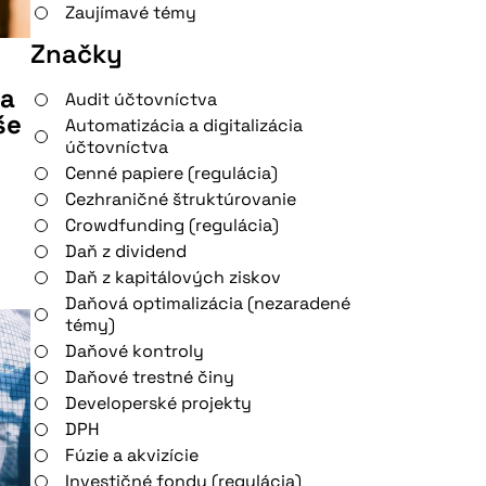
Zaujímavé témy
Značky
na
Audit účtovníctva
še
Automatizácia a digitalizácia
účtovníctva
Cenné papiere (regulácia)
Cezhraničné štruktúrovanie
Crowdfunding (regulácia)
Daň z dividend
Daň z kapitálových ziskov
Daňová optimalizácia (nezaradené
témy)
Daňové kontroly
Daňové trestné činy
Developerské projekty
DPH
Fúzie a akvizície
Investičné fondy (regulácia)