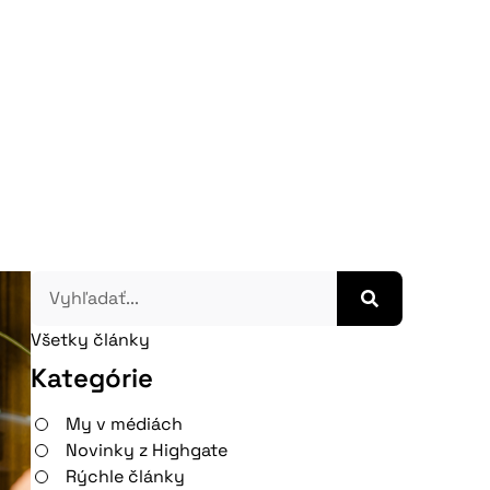
Všetky články
Kategórie
My v médiách
Novinky z Highgate
Rýchle články