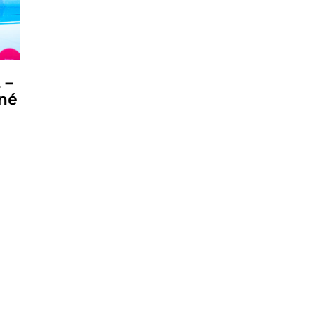
 –
čné