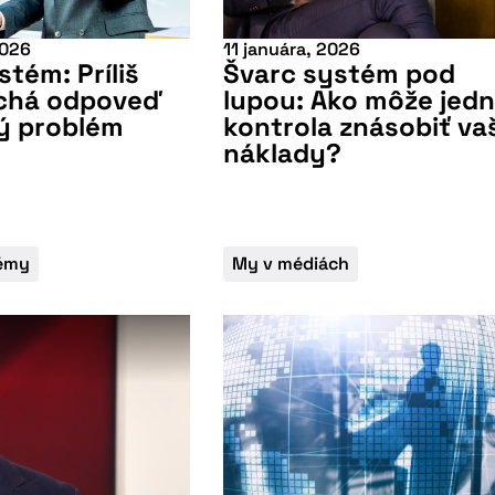
2026
11 januára, 2026
stém: Príliš
Švarc systém pod
chá odpoveď
lupou: Ako môže jed
tý problém
kontrola znásobiť va
náklady?
témy
My v médiách