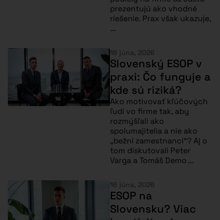
prezentujú ako vhodné
riešenie. Prax však ukazuje,
...
16 júna, 2026
Slovenský ESOP v
praxi: Čo funguje a
kde sú riziká?
Ako motivovať kľúčových
ľudí vo firme tak, aby
rozmýšľali ako
spolumajitelia a nie ako
„bežní zamestnanci“? Aj o
tom diskutovali Peter
Varga a Tomáš Demo ...
16 júna, 2026
ESOP na
Slovensku? Viac