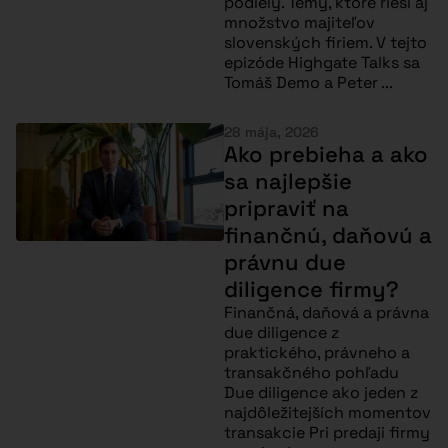
podiely. Témy, ktoré rieši aj
množstvo majiteľov
slovenských firiem. V tejto
epizóde Highgate Talks sa
Tomáš Demo a Peter ...
28 mája, 2026
Ako prebieha a ako
sa najlepšie
pripraviť na
finančnú, daňovú a
právnu due
diligence firmy?
Finančná, daňová a právna
due diligence z
praktického, právneho a
transakčného pohľadu
Due diligence ako jeden z
najdôležitejších momentov
transakcie Pri predaji firmy