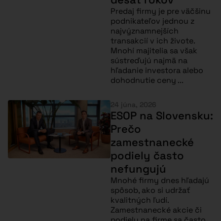
Predaj firmy je pre väčšinu
podnikateľov jednou z
najvýznamnejších
transakcií v ich živote.
Mnohí majitelia sa však
sústreďujú najmä na
hľadanie investora alebo
dohodnutie ceny ...
24 júna, 2026
ESOP na Slovensku:
Prečo
zamestnanecké
podiely často
nefungujú
Mnohé firmy dnes hľadajú
spôsob, ako si udržať
kvalitných ľudí.
Zamestnanecké akcie či
podiely na firme sa často