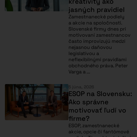
kreativity ako
jasných pravidiel
Zamestnanecké podiely
a akcie na spoločnosti.
Slovenské firmy dnes pri
motivovaní zamestnancov
často improvizujú medzi
nejasnou daňovou
legislatívou a
neflexibilnými pravidlami
obchodného práva. Peter
Varga a ...
5 júna, 2026
ESOP na Slovensku:
Ako správne
motivovať ľudí vo
firme?
ESOP, zamestnanecké
akcie, opcie či fantómové