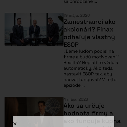
sa prirodzene ...
19 mája, 2026
Zamestnanci ako
akcionári? Finax
odhaľuje vlastný
ESOP
„Dáme ľuďom podiel na
firme a budú motivovaní.“
Realita? Neplatí to vždy a
automaticky. Ako teda
nastaviť ESOP tak, aby
naozaj fungoval? V tejto
epizóde ...
4 mája, 2026
Ako sa určuje
hodnota firmy a
ako funguje kúpna