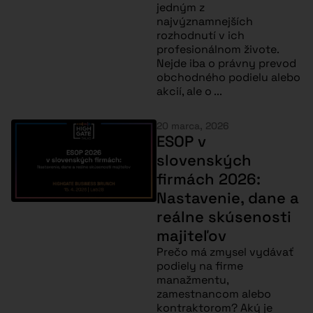
jedným z
najvýznamnejších
rozhodnutí v ich
profesionálnom živote.
Nejde iba o právny prevod
obchodného podielu alebo
akcií, ale o ...
20 marca, 2026
ESOP v
slovenských
firmách 2026:
Nastavenie, dane a
reálne skúsenosti
majiteľov
Prečo má zmysel vydávať
podiely na firme
manažmentu,
zamestnancom alebo
kontraktorom? Aký je