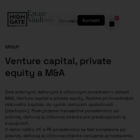
0
Kontakt
Slovenčina
GROUP
Venture capital, private
equity a M&A
Sme právnymi, daňovými a účtovnými poradcami v oblasti
M&A, Venture capital a private equity. Radíme pri investíciách
rizikového kapitálu do rýchlo rastúcich spoločností
(startupov). Poskytujeme transakčné poradenstvo po
právnej, daňovej aj účtovnej stránke pre predávajúcich aj
kupujúcich.
V rámci nášho VC a PE poradenstva sa tiež komplexne po
právnej, daňovej aj účtovnej stránke venujeme aj nastaveniu