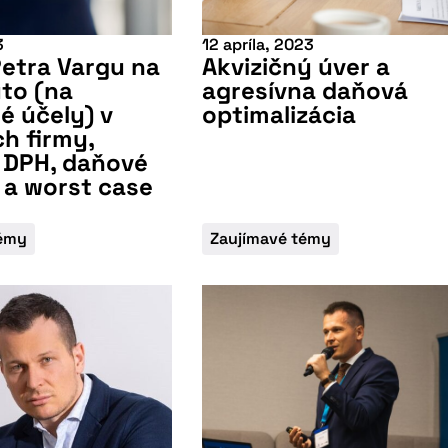
3
12 apríla, 2023
etra Vargu na
Akvizičný úver a
to (na
agresívna daňová
 účely) v
optimalizácia
h firmy,
 DPH, daňové
 a worst case
témy
Zaujímavé témy