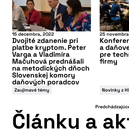
15 decembra, 2022
25 novembra
Dvojité zdanenie pri
Konferen
platbe kryptom. Peter
a daňove
Varga a Vladimíra
pre tech
Mačuhová prednášali
firmy
na metodických dňoch
Slovenskej komory
daňových poradcov
Zaujímavé témy
Novinky z H
Predchádzajúc
Články a ak