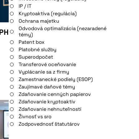
IP / IT
Kryptoaktíva (regulácia)
Ochrana majetku
Odvodová optimalizácia (nezaradené
DPH
témy)
Patent box
Platobné služby
Superodpočet
Transferové oceňovanie
Vyplácanie sa z firmy
Zamestnanecké podiely (ESOP)
Zaujímavé daňové témy
Zdaňovanie cenných papierov
Zdaňovanie kryptoaktív
Zdaňovanie nehnuteľností
Živnosť vs sro
Zodpovednosť štatutárov