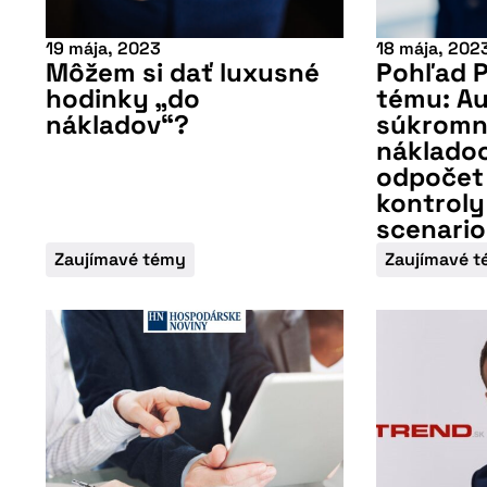
19 mája, 2023
18 mája, 202
Môžem si dať luxusné
Pohľad P
hodinky „do
tému: Au
nákladov“?
súkromné
nákladoc
odpočet
kontroly
scenario
Zaujímavé témy
Zaujímavé 