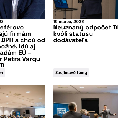
23
15 marca, 2023
neférovo
Neuznaný odpočet 
ajú firmám
kvôli statusu
 DPH a chcú od
dodávateľa
ožné. Idú aj
sadám EÚ –
 Petra Vargu
ND
ch
Zaujímavé témy