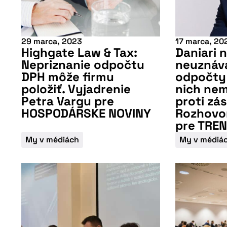
29 marca, 2023
17 marca, 20
Highgate Law & Tax:
Daniari 
Nepriznanie odpočtu
neuznáv
DPH môže firmu
odpočty
položiť. Vyjadrenie
nich nem
Petra Vargu pre
proti zá
HOSPODÁRSKE NOVINY
Rozhovor
pre TRE
My v médiách
My v médiá