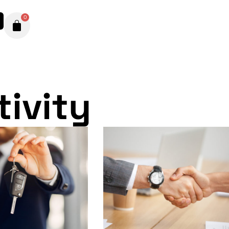
0
tivity