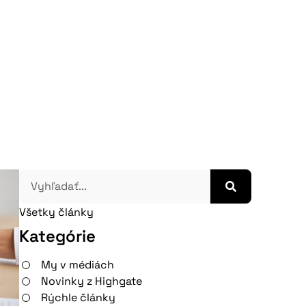
Všetky články
Kategórie
My v médiách
Novinky z Highgate
Rýchle články