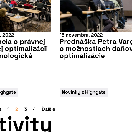
, 2022
15 novembra, 2022
cia o právnej
Prednáška Petra Var
j optimalizácii
o možnostiach daňov
nologické
optimalizácie
ighgate
Novinky z Highgate
e
1
2
3
4
Ďalšie
tivity