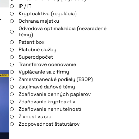
IP / IT
Kryptoaktíva (regulácia)
a
Ochrana majetku
Odvodová optimalizácia (nezaradené
témy)
Patent box
Platobné služby
Superodpočet
Transferové oceňovanie
Vyplácanie sa z firmy
Zamestnanecké podiely (ESOP)
Zaujímavé daňové témy
Zdaňovanie cenných papierov
Zdaňovanie kryptoaktív
Zdaňovanie nehnuteľností
Živnosť vs sro
Zodpovednosť štatutárov