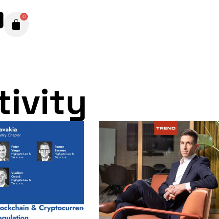
0
tivity