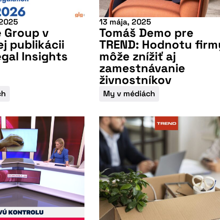
 2025
13 mája, 2025
 Group v
Tomáš Demo pre
j publikácii
TREND: Hodnotu firm
egal Insights
môže znížiť aj
zamestnávanie
živnostníkov
ch
My v médiách