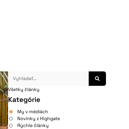
Všetky články
Kategórie
My v médiách
Novinky z Highgate
Rýchle články