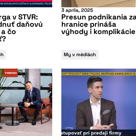
3 apríla, 2025
u pripravovanú konferenciu
rga v STVR:
Presun podnikania z
ádnuť daňovú
hranice prináša
 a čo
výhody i komplikácie
ť?
ch
My v médiách