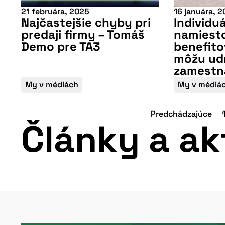
21 februára, 2025
16 januára, 
Najčastejšie chyby pri
Individuá
predaji firmy – Tomáš
namiest
Demo pre TA3
benefito
môžu ud
zamestn
My v médiách
My v médiá
Predchádzajúce
Viac informácií
Články a ak