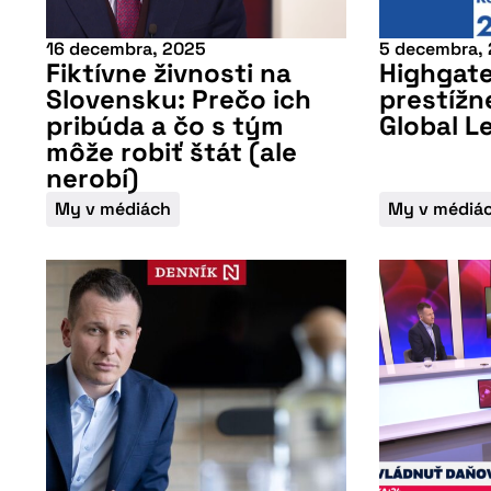
16 decembra, 2025
5 decembra,
Fiktívne živnosti na
Highgate
Slovensku: Prečo ich
prestížne
pribúda a čo s tým
Global L
môže robiť štát (ale
nerobí)
My v médiách
My v médiá