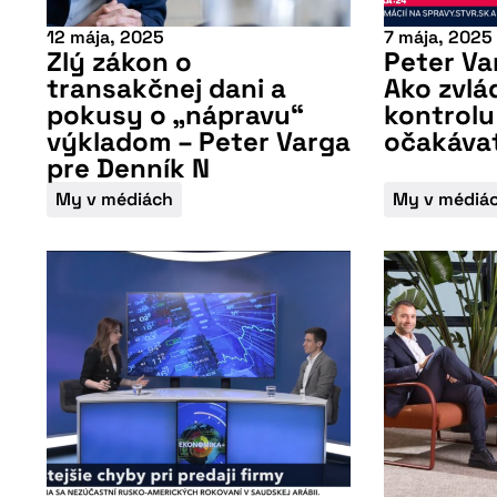
12 mája, 2025
7 mája, 2025
Nepremeškajte naš
Zlý zákon o
Peter Va
transakčnej dani a
Ako zvl
pokusy o „nápravu“
kontrolu
výkladom – Peter Varga
očakáva
pre Denník N
My v médiách
My v médiá