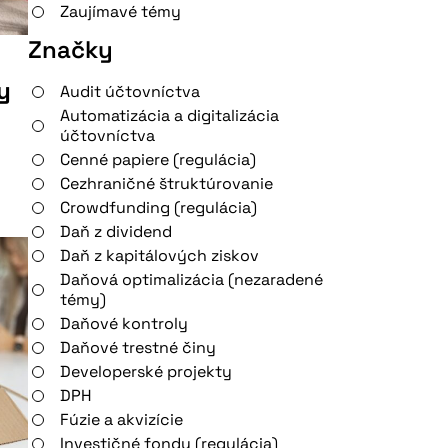
Zaujímavé témy
Značky
y
Audit účtovníctva
Automatizácia a digitalizácia
účtovníctva
Cenné papiere (regulácia)
Cezhraničné štruktúrovanie
Crowdfunding (regulácia)
Daň z dividend
Daň z kapitálových ziskov
Daňová optimalizácia (nezaradené
témy)
Daňové kontroly
Daňové trestné činy
Developerské projekty
DPH
Fúzie a akvizície
Investičné fondy (regulácia)