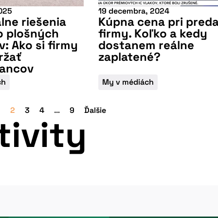
2025
19 decembra, 2024
lne riešenia
Kúpna cena pri preda
o plošných
firmy. Koľko a kedy
v: Ako si firmy
dostanem reálne
ržať
zaplatené?
ancov
ch
My v médiách
1
2
3
4
…
9
Ďalšie
tivity