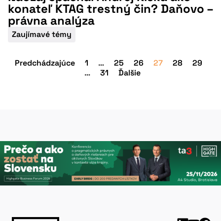
konateľ KTAG trestný čin? Daňovo –
právna analýza
Zaujímavé témy
Predchádzajúce
1
…
25
26
27
28
29
…
31
Ďalšie