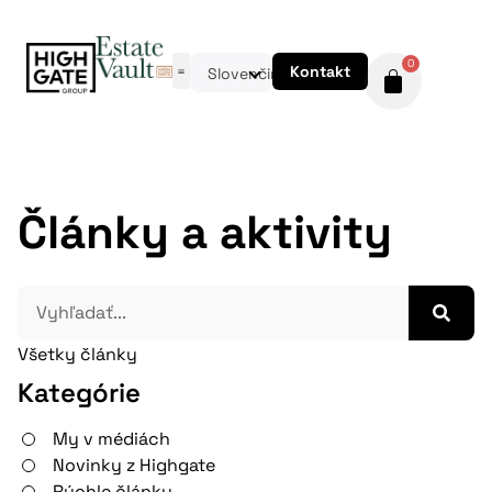
0
Kontakt
Slovenčina
Články a aktivity
Všetky články
Kategórie
My v médiách
Novinky z Highgate
Rýchle články