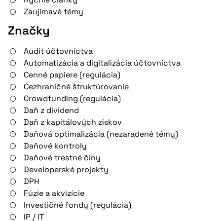
Zaujímavé témy
Značky
Audit účtovníctva
Automatizácia a digitalizácia účtovníctva
Cenné papiere (regulácia)
Cezhraničné štruktúrovanie
Crowdfunding (regulácia)
Daň z dividend
Daň z kapitálových ziskov
Daňová optimalizácia (nezaradené témy)
Daňové kontroly
Daňové trestné činy
Developerské projekty
DPH
Fúzie a akvizície
Investičné fondy (regulácia)
IP / IT